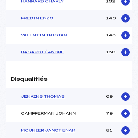
HANRARD CHARLY
132
FREDIN ENZO
140
VALENTIN TRISTAN
145
BAGARD LÉANDRE
150
Disqualifiés
JENKINS THOMAS
69
CAMFFERMAN JOHANN
79
MOUNIER JANOT ENAK
81