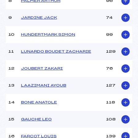
8
PALMER ARTHUR
96
Ouvreurs D :
–
Ouvreurs E :
–
Météo :
–
9
JARDINE JACK
74
Neige :
–
10
HUNDERTMARK SIMON
99
MANCHE 2
11
LUNARDO BOUDET ZACHARIE
129
Nombre de portes :
–
Heure de départ :
–
Traceur :
–
12
JOUBERT ZAKARI
76
Ouvreurs A :
PALATIN (SA)
Ouvreurs B :
–
13
LAAZIMANI AYOUB
127
Ouvreurs C :
–
Ouvreurs D :
–
Ouvreurs E :
–
14
BONE ANATOLE
118
Température départ :
–
Température arrivée :
–
15
GAUCHE LEO
108
Pénalité appliquée :
107.5800
16
FARCOT LOUIS
139