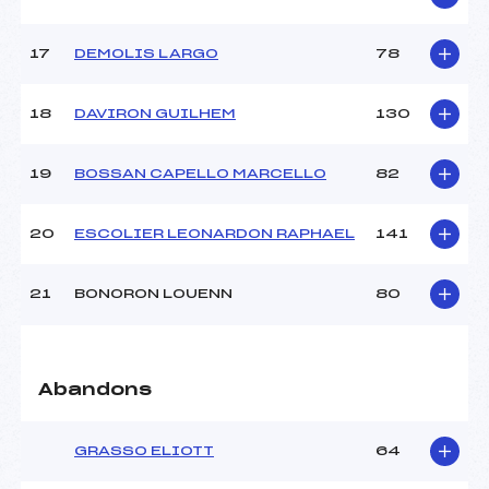
Catégorie :
U14+U16
17
DEMOLIS LARGO
78
18
DAVIRON GUILHEM
130
19
BOSSAN CAPELLO MARCELLO
82
20
ESCOLIER LEONARDON RAPHAEL
141
21
BONORON LOUENN
80
Abandons
GRASSO ELIOTT
64