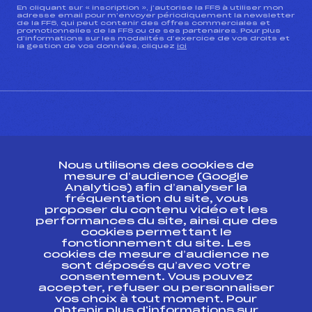
En cliquant sur « inscription », j’autorise la FFS à utiliser mon
adresse email pour m’envoyer périodiquement la newsletter
de la FFS, qui peut contenir des offres commerciales et
promotionnelles de la FFS ou de ses partenaires. Pour plus
d’informations sur les modalités d’exercice de vos droits et
la gestion de vos données, cliquez
ici
CONTACT
Nous utilisons des cookies de
ESPACE PRESSE
mesure d’audience (Google
Analytics) afin d’analyser la
fréquentation du site, vous
Ressources
proposer du contenu vidéo et les
performances du site, ainsi que des
Pass’Neige
cookies permettant le
Projet sportif fédéral
fonctionnement du site. Les
cookies de mesure d’audience ne
Projet de performance fédéral
sont déposés qu’avec votre
Antidopage
consentement. Vous pouvez
Pôle Développement, Formation, Suivi
accepter, refuser ou personnaliser
Scientifique
vos choix à tout moment. Pour
Listes ministérielles
obtenir plus d'informations sur