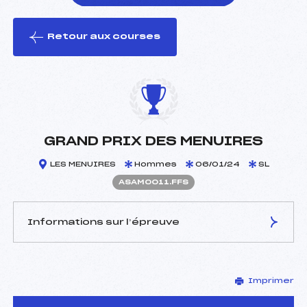
Retour aux courses
foi(s) le ski
GRAND PRIX DES MENUIRES
LES MENUIRES
Hommes
06/01/24
SL
ASAM0011.FFS
Informations sur l’épreuve
JURY DE COMPÉTITION
Imprimer
Délégué Technique :
BOUCHARD JUSTIN (SA)
Arbitre :
BORNAND NICOLAS (SA)