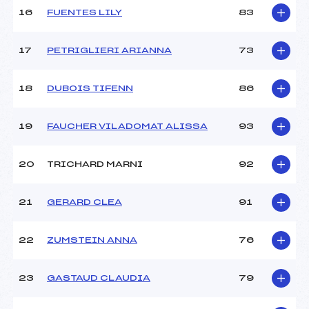
Ouvreurs E :
–
16
FUENTES LILY
83
Température départ :
–
Température arrivée :
–
17
PETRIGLIERI ARIANNA
73
Pénalité appliquée :
107.7100
18
DUBOIS TIFENN
86
Catégorie :
U16
19
FAUCHER VILADOMAT ALISSA
93
20
TRICHARD MARNI
92
21
GERARD CLEA
91
22
ZUMSTEIN ANNA
76
23
GASTAUD CLAUDIA
79