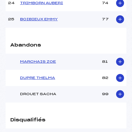
24
TRIMBORN AUBERI
74
25
BOIBIEUX EMMY
77
Abandons
MARCHAIS ZOE
81
DUPRE THELMA
82
DROUET SACHA
99
Disqualifiés