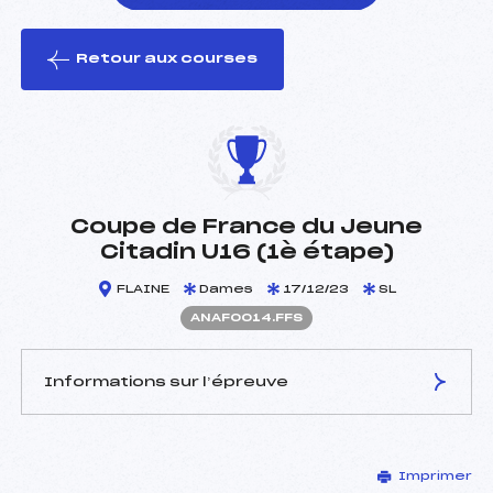
Retour aux courses
foi(s) le ski
Coupe de France du Jeune
Citadin U16 (1è étape)
FLAINE
Dames
17/12/23
SL
ANAF0014.FFS
Informations sur l’épreuve
JURY DE COMPÉTITION
Imprimer
Délégué Technique :
LE ROY NICOLAS (MB)