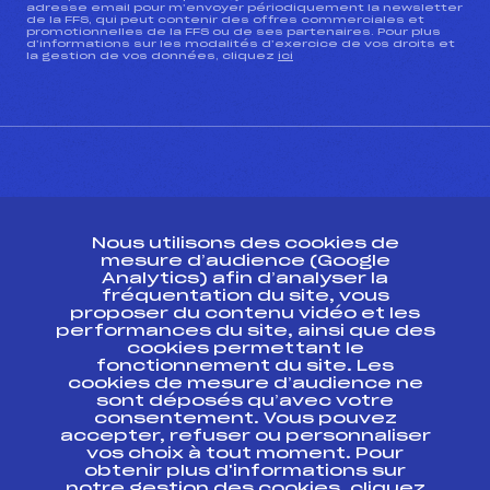
adresse email pour m’envoyer périodiquement la newsletter
de la FFS, qui peut contenir des offres commerciales et
promotionnelles de la FFS ou de ses partenaires. Pour plus
d’informations sur les modalités d’exercice de vos droits et
la gestion de vos données, cliquez
ici
CONTACT
Nous utilisons des cookies de
ESPACE PRESSE
mesure d’audience (Google
Analytics) afin d’analyser la
fréquentation du site, vous
Ressources
proposer du contenu vidéo et les
performances du site, ainsi que des
Pass’Neige
cookies permettant le
Projet sportif fédéral
fonctionnement du site. Les
cookies de mesure d’audience ne
Projet de performance fédéral
sont déposés qu’avec votre
Antidopage
consentement. Vous pouvez
Pôle Développement, Formation, Suivi
accepter, refuser ou personnaliser
Scientifique
vos choix à tout moment. Pour
Listes ministérielles
obtenir plus d'informations sur
notre gestion des cookies, cliquez