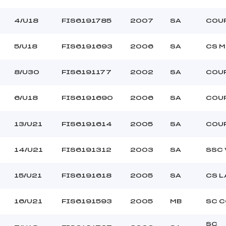
4/U18
FIS6191785
2007
SA
COU
5/U18
FIS6191693
2006
SA
CS M
8/U30
FIS6191177
2002
SA
COU
6/U18
FIS6191690
2006
SA
COU
13/U21
FIS6191614
2005
SA
COU
14/U21
FIS6191312
2003
SA
SSC 
15/U21
FIS6191618
2005
SA
CS L
16/U21
FIS6191593
2005
MB
SC 
SC