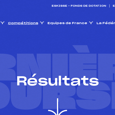
ESKISSE – FONDS DE DOTATION
E
Compétitions
Equipes de France
La Fédé
RNIÈ
Résultats
OURS