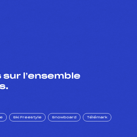
 sur l’ensemble
s.
ue
Ski Freestyle
Snowboard
Télémark