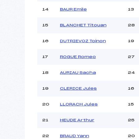
14
BAUR Emile
13
15
BLANCHET Titouan
28
16
DUTRIEVOZ Toinon
19
17
ROGUE Romeo
27
18
AURIAU Sacha
24
19
CLERICE Jules
16
20
LLORACH Jules
15
21
HEUDE Arthur
25
22
BRAUD Yann
20