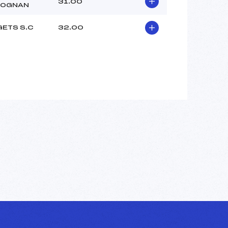
31.00
LOGNAN
GETS S.C
32.00