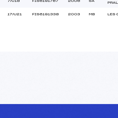
7/U18
FIS6191767
2006
SA
PRA
17/U21
FIS6191338
2003
MB
LES 