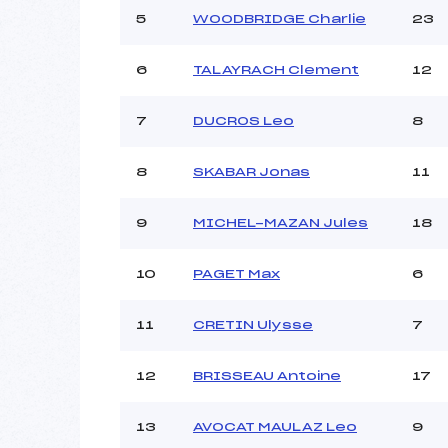
Ouvreurs C :
5
WOODBRIDGE Charlie
23
Ouvreurs D :
Ouvreurs E :
Météo :
6
TALAYRACH Clement
12
Neige :
7
DUCROS Leo
8
Pénalité appliquée :
8
SKABAR Jonas
11
Catégorie :
9
MICHEL-MAZAN Jules
18
10
PAGET Max
6
11
CRETIN Ulysse
7
12
BRISSEAU Antoine
17
13
AVOCAT MAULAZ Leo
9