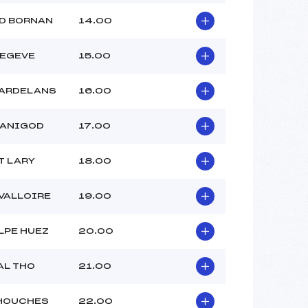
D BORNAN
14.00
MEGEVE
15.00
LARDELANS
16.00
MANIGOD
17.00
T LARY
18.00
VALLOIRE
19.00
LPE HUEZ
20.00
AL THO
21.00
 HOUCHES
22.00