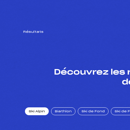
Résultats
Découvrez les 
d
Ski Alpin
Biathlon
Ski de Fond
Ski de 