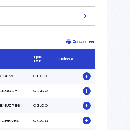
ES DE LA PISTE
Imprimer
STADE E.ALLAIS
–
–
Tps
Points
Tot
–
4034/07/19
MEGEVE
01.00
IEUSSY
02.00
–
–
ENUIRES
03.00
–
–
RCHEVEL
04.00
–