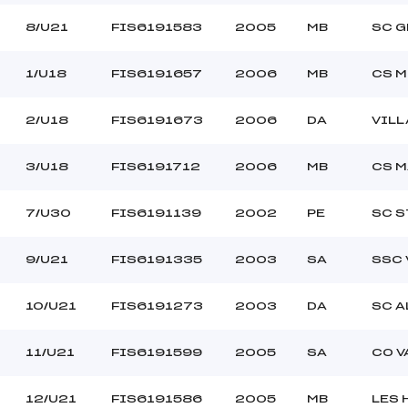
8/U21
FIS6191583
2005
MB
SC G
1/U18
FIS6191657
2006
MB
CS 
2/U18
FIS6191673
2006
DA
VIL
3/U18
FIS6191712
2006
MB
CS 
7/U30
FIS6191139
2002
PE
SC S
9/U21
FIS6191335
2003
SA
SSC 
10/U21
FIS6191273
2003
DA
SC A
11/U21
FIS6191599
2005
SA
CO V
12/U21
FIS6191586
2005
MB
LES