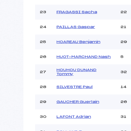
23
FRAGASSI Sacha
22
24
PAILLAS Gaspar
21
25
HOAREAU Benjamin
29
26
HUOT-MARCHAND Nash
5
HOUHOU DUNAND
27
32
Tommy
28
SILVESTRE Paul
14
29
GAUCHER Guerlain
26
30
LAFONT Adrian
31