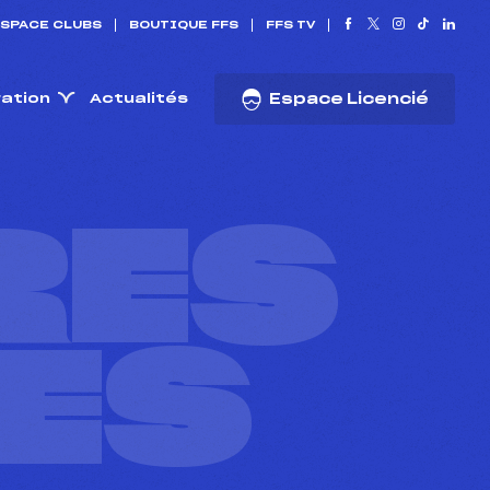
SPACE CLUBS
BOUTIQUE FFS
FFS TV
ration
Actualités
Espace Licencié
RES
ES