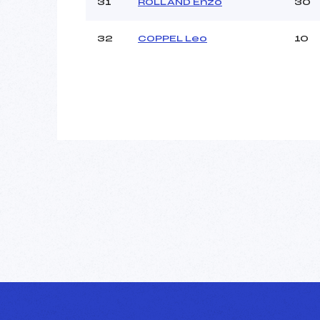
31
ROLLAND Enzo
30
32
COPPEL Leo
10