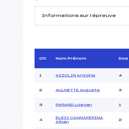
Informations sur l’épreuve
JURY DE COMPÉTITION
Délégué Technique :
L
Arbitre :
M
Assistant :
Clt
Nom Prénom
Dos
Dir. Epreuve :
BEL
1
AZZOLIN Antoine
4
MANCHE 1
2
AULNETTE Auguste
3
Nombre de portes :
Heure de départ :
3
PARAND Loevan
1
Traceur :
Ouvreurs A :
ELEZI CANNAFERINA
4
2
Alban
Ouvreurs B :