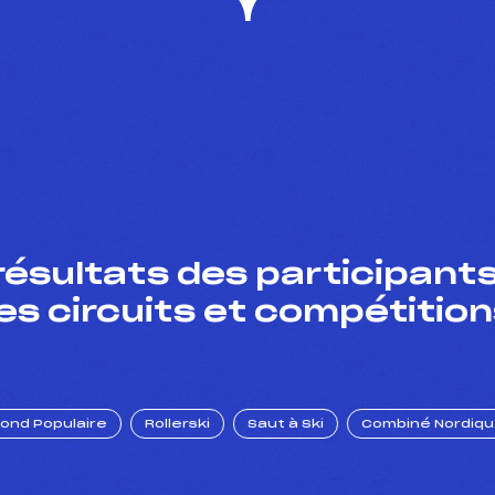
résultats des participants
es circuits et compétition
Fond Populaire
Rollerski
Saut à Ski
Combiné Nordiq