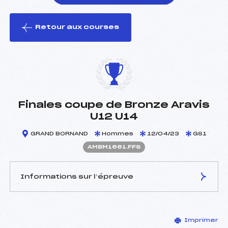
Retour aux courses
foi(s) le ski
Finales coupe de Bronze Aravis
U12 U14
GRAND BORNAND
Hommes
12/04/23
GS1
AMBM1661.FFS
Informations sur l’épreuve
JURY DE COMPÉTITION
Imprimer
Délégué Technique :
FERTE LEO (MB)