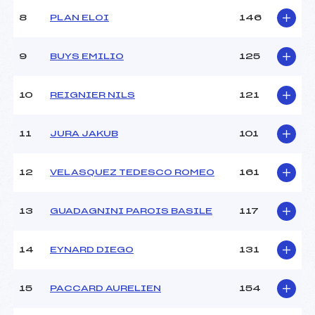
Ouvreurs A :
CHAUTEMPS (MB)
Ouvreurs B :
NICOLAS (MB)
8
PLAN ELOI
146
Ouvreurs C :
DELOCHE (MB)
Ouvreurs D :
PENCOLE (MB)
9
BUYS EMILIO
125
Ouvreurs E :
–
Météo :
–
10
REIGNIER NILS
121
Neige :
–
11
JURA JAKUB
101
MANCHE 2
Nombre de portes :
–
12
VELASQUEZ TEDESCO ROMEO
161
Heure de départ :
–
Traceur :
–
13
GUADAGNINI PAROIS BASILE
117
Ouvreurs A :
–
Ouvreurs B :
–
Ouvreurs C :
–
14
EYNARD DIEGO
131
Ouvreurs D :
–
Ouvreurs E :
–
15
PACCARD AURELIEN
154
Température départ :
–
Température arrivée :
–