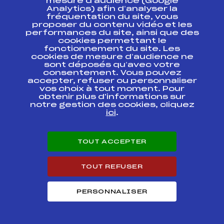
mesure d’audience (Google
Analytics) afin d’analyser la
fréquentation du site, vous
Ressources
proposer du contenu vidéo et les
performances du site, ainsi que des
Pass’Neige
cookies permettant le
Projet sportif fédéral
fonctionnement du site. Les
cookies de mesure d’audience ne
Projet de performance fédéral
sont déposés qu’avec votre
Antidopage
consentement. Vous pouvez
Pôle Développement, Formation, Suivi
accepter, refuser ou personnaliser
Scientifique
vos choix à tout moment. Pour
Listes ministérielles
obtenir plus d'informations sur
notre gestion des cookies, cliquez
Pôle vie de l’athlète
ici
.
Enseignement professionnel
Informatique et chronométrage
Circuits
TOUT ACCEPTER
Carrières
Développement des habiletés mentales
TOUT REFUSER
PERSONNALISER
© 2026 Fédération Française de Ski
Mentions légales
Politique de
confidentialité
Cookies