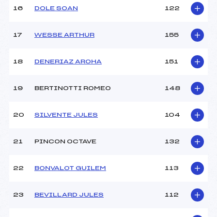
16
DOLE SOAN
122
Pénalité appliquée :
130.0000
17
WESSE ARTHUR
155
Catégorie :
U14
18
DENERIAZ AROHA
151
19
BERTINOTTI ROMEO
148
20
SILVENTE JULES
104
21
PINCON OCTAVE
132
22
BONVALOT GUILEM
113
23
BEVILLARD JULES
112