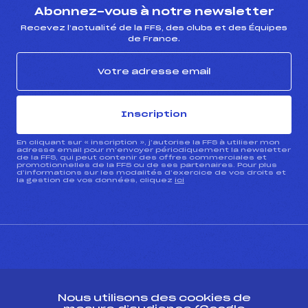
Abonnez-vous à notre newsletter
Recevez l’actualité de la FFS, des clubs et des Équipes
de France.
Inscription
En cliquant sur « inscription », j’autorise la FFS à utiliser mon
adresse email pour m’envoyer périodiquement la newsletter
de la FFS, qui peut contenir des offres commerciales et
promotionnelles de la FFS ou de ses partenaires. Pour plus
d’informations sur les modalités d’exercice de vos droits et
la gestion de vos données, cliquez
ici
CONTACT
Nous utilisons des cookies de
ESPACE PRESSE