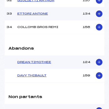
32
GIULIETTI ARTHUR
110
33
ETTORI ANTONE
134
34
COLLOMB GROS REMI
156
Abandons
DREAN TIMOTHEE
124
DAVY THIBAULT
159
Non partants