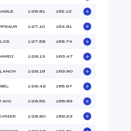
CLUB ()
–
ANGLE
1:26.81
152.12
–
–
MPSAUR
1:27.10
154.61
 :
–
 :
–
LLOS
1:27.58
158.74
VARDI
1:28.13
163.47
BLANCH
1:28.18
163.90
IBEL
1:28.42
165.97
Z AVO
1:28.52
166.83
EVRIER
1:28.80
169.23