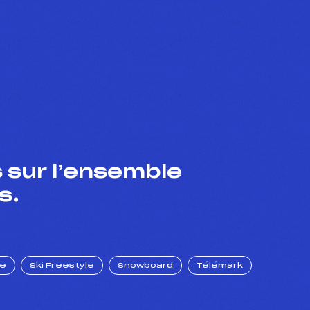
 sur l’ensemble
s.
ue
Ski Freestyle
Snowboard
Télémark