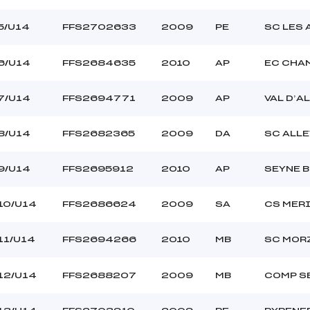
CLUB ()
Ouvreurs B :
CLUB ()
Ouvreurs C :
5/U14
FFS2702633
2009
PE
SC LES 
–
Ouvreurs D :
–
Ouvreurs E :
6/U14
FFS2684635
2010
AP
EC CHA
–
Température départ
–
Température arrivée
7/U14
FFS2694771
2009
AP
VAL D’A
8/U14
FFS2682365
2009
DA
SC ALLE
135.5200
U14
9/U14
FFS2695912
2010
AP
SEYNE 
10/U14
FFS2686624
2009
SA
CS MER
11/U14
FFS2694266
2010
MB
SC MOR
12/U14
FFS2688207
2009
MB
COMP S