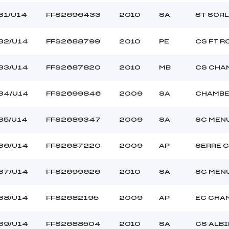
31/U14
FFS2696433
2010
SA
ST SOR
32/U14
FFS2688799
2010
PE
CS FT 
33/U14
FFS2687820
2010
MB
CS CHA
34/U14
FFS2699846
2009
SA
CHAMBE
35/U14
FFS2689347
2009
SA
SC MEN
36/U14
FFS2687220
2009
AP
SERRE 
37/U14
FFS2699626
2010
SA
SC MEN
38/U14
FFS2682195
2009
AP
EC CHA
39/U14
FFS2688504
2010
SA
CS ALBI