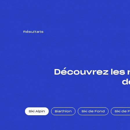
Résultats
Découvrez les 
d
Ski Alpin
Biathlon
Ski de Fond
Ski de 