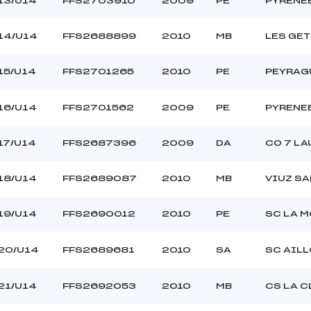
13/U14
FFS2703910
2009
PE
PYRENE
14/U14
FFS2688899
2010
MB
LES GET
15/U14
FFS2701265
2010
PE
PEYRAG
16/U14
FFS2701562
2009
PE
PYRENE
17/U14
FFS2687396
2009
DA
CO 7 LA
18/U14
FFS2689087
2010
MB
VIUZ S
19/U14
FFS2690012
2010
PE
SC LA 
20/U14
FFS2689681
2010
SA
SC AIL
21/U14
FFS2692053
2010
MB
CS LA 