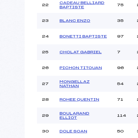
CADEAU BELLIARD
22
75
BAPTISTE
23
BLANC ENZO
35
24
BONETTI BAPTISTE
97
25
CHOLAT GABRIEL
7
26
PICHON TITOUAN
96
MONGELLAZ
27
54
NATHAN
28
ROHEE QUENTIN
71
BOULARAND
29
114
ELLIOT
30
DOLE SOAN
50