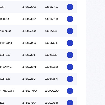
LIN
1:31.03
188.41
ROMEU
1:31.07
188.76
MONIX
1:31.46
192.11
RY SKI
1:31.60
193.31
UIRES
1:31.81
195.12
CHEVAL
1:31.84
195.38
UIRES
1:31.87
195.64
MPSAUR
1:32.40
200.19
EZ
1:32.57
201.66