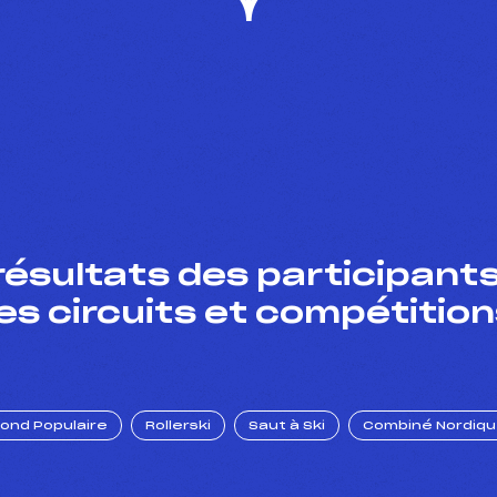
résultats des participants
es circuits et compétition
Fond Populaire
Rollerski
Saut à Ski
Combiné Nordiq