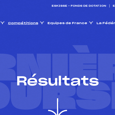
ESKISSE – FONDS DE DOTATION
E
Compétitions
Equipes de France
La Fédé
RNIÈ
Résultats
OURS