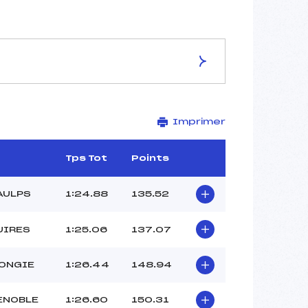
ES DE LA PISTE
Imprimer
STADE DU SIGNAL
2003
1863
Tps Tot
Points
140
3468/11/17
AULPS
1:24.88
135.52
UIRES
1:25.06
137.07
45
MONGIE
1:26.44
148.94
12H45
MIQUEL (DA)
ENOBLE
1:26.60
150.31
CLUB ()