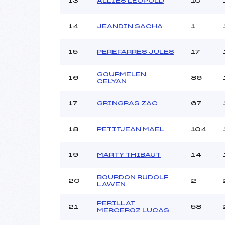
13
ALLIES LEOPOLD
10
14
JEANDIN SACHA
1
15
PEREFARRES JULES
17
GOURMELEN
16
86
CELYAN
17
GRINGRAS ZAC
67
18
PETITJEAN MAEL
104
19
MARTY THIBAUT
14
BOURDON RUDOLF
20
2
LAWEN
PERILLAT
21
58
MERCEROZ LUCAS