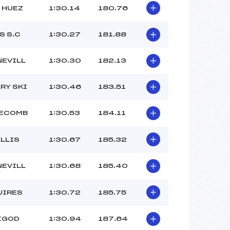
 HUEZ
1:30.14
180.76
S S.C
1:30.27
181.88
NEVILL
1:30.30
182.13
RY SKI
1:30.46
183.51
LECOMB
1:30.53
184.11
ELLIS
1:30.67
185.32
NEVILL
1:30.68
185.40
UIRES
1:30.72
185.75
IGOD
1:30.94
187.64