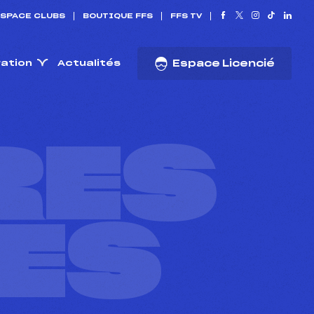
SPACE CLUBS
BOUTIQUE FFS
FFS TV
ration
Actualités
Espace Licencié
RES
ES