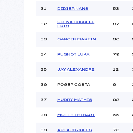
31
DIDIER NANS
53
UDINA BORRELL
32
87
ERIC
33
GARCIN MARTIN
30
34
PUGNOT LUKA
79
35
JAY ALEXANDRE
12
36
ROGER COSTA
9
37
HUDRY MATHIS
92
38
MOTTE THIBAUT
55
39
ARLAUD JULES
70