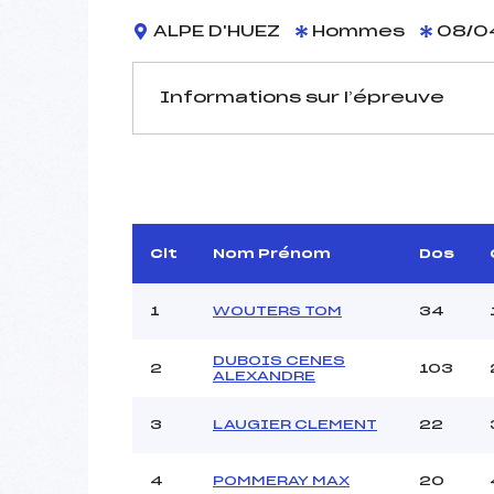
ALPE D'HUEZ
Hommes
08/0
Informations sur l’épreuve
JURY DE COMPÉTITION
Délégué Technique :
FLA
Arbitre :
Assistant :
Clt
Nom Prénom
Dos
Dir. Epreuve :
1
WOUTERS TOM
34
DUBOIS CENES
2
103
MANCHE 1
ALEXANDRE
Nombre de portes :
3
LAUGIER CLEMENT
22
Heure de départ :
Traceur :
4
POMMERAY MAX
20
Ouvreurs A :