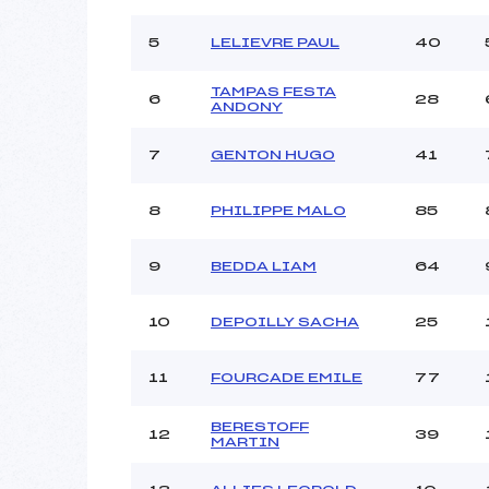
Ouvreurs B :
Ouvreurs C :
5
LELIEVRE PAUL
40
Ouvreurs D :
Ouvreurs E :
TAMPAS FESTA
6
28
ANDONY
Météo :
Neige :
7
GENTON HUGO
41
8
PHILIPPE MALO
85
Pénalité appliquée :
Catégorie :
9
BEDDA LIAM
64
10
DEPOILLY SACHA
25
11
FOURCADE EMILE
77
BERESTOFF
12
39
MARTIN