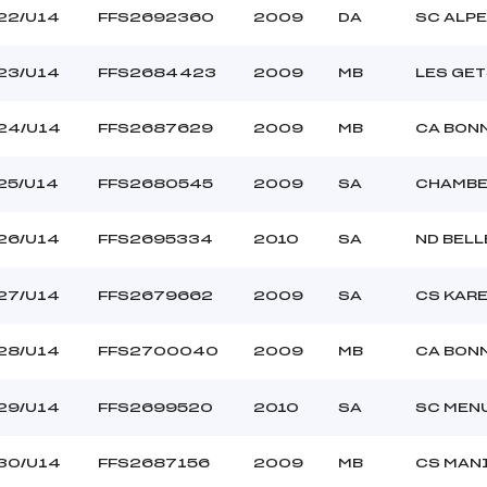
22/U14
FFS2692360
2009
DA
SC ALPE
23/U14
FFS2684423
2009
MB
LES GET
24/U14
FFS2687629
2009
MB
CA BON
25/U14
FFS2680545
2009
SA
CHAMBE
26/U14
FFS2695334
2010
SA
ND BEL
27/U14
FFS2679662
2009
SA
CS KAR
28/U14
FFS2700040
2009
MB
CA BON
29/U14
FFS2699520
2010
SA
SC MEN
30/U14
FFS2687156
2009
MB
CS MAN