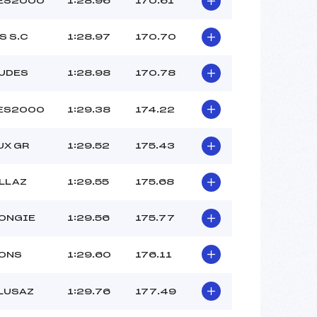
ES2000
1:28.96
170.61
S S.C
1:28.97
170.70
UDES
1:28.98
170.78
ES2000
1:29.38
174.22
UX GR
1:29.52
175.43
ALLAZ
1:29.55
175.68
MONGIE
1:29.56
175.77
LONS
1:29.60
176.11
CLUSAZ
1:29.76
177.49