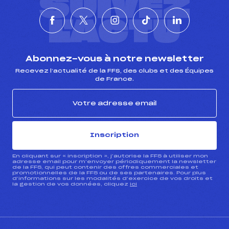
SUIVEZ
L'ACTU
Abonnez-vous à notre newsletter
Recevez l’actualité de la FFS, des clubs et des Équipes
de France.
Inscription
En cliquant sur « inscription », j’autorise la FFS à utiliser mon
adresse email pour m’envoyer périodiquement la newsletter
de la FFS, qui peut contenir des offres commerciales et
promotionnelles de la FFS ou de ses partenaires. Pour plus
d’informations sur les modalités d’exercice de vos droits et
la gestion de vos données, cliquez
ici