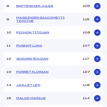
Ouvreurs B :
PICCARD (SA)
8
BAPTENDIER JULES
105
Ouvreurs C :
CHAMIOT-PONCET (SA)
Ouvreurs D :
DELORME PUECH (SA)
Ouvreurs E :
FAVRE (SA)
MAGDINIER GIACOMETTI
9
115
TIMOTHE
Météo :
–
Neige :
–
10
PICHON TITOUAN
106
MANCHE 2
11
PUGNOT LUKA
107
Nombre de portes :
45
Heure de départ :
12:00
12
GODARD ROLDAN
117
Traceur :
DEMUER (SA)
Ouvreurs A :
MILLET (SA)
13
PORRET FLORIAN
127
Ouvreurs B :
PICCARD (SA)
Ouvreurs C :
CHAMIOT-PONCET (SA)
Ouvreurs D :
DELORME PUECH (SA)
14
JAILLET LEO
118
Ouvreurs E :
FAVRE (SA)
Température départ :
–
15
MALOD MARIUS
114
Température arrivée :
–