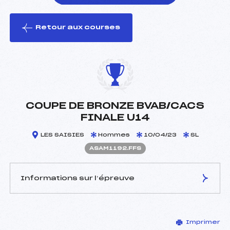
Retour aux courses
foi(s) le ski
COUPE DE BRONZE BVAB/CACS
FINALE U14
LES SAISIES
Hommes
10/04/23
SL
ASAM1192.FFS
Informations sur l’épreuve
JURY DE COMPÉTITION
Imprimer
Délégué Technique :
BLANC NORMAN (SA)