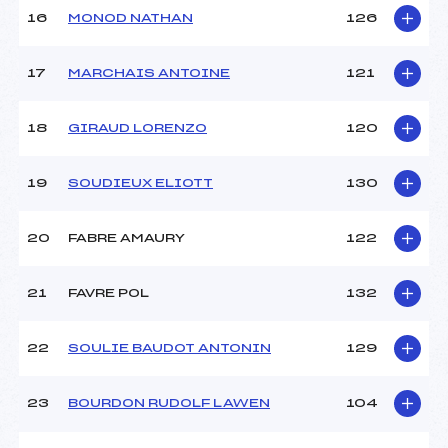
16
MONOD NATHAN
126
Pénalité appliquée :
130.0700
Catégorie :
U14
17
MARCHAIS ANTOINE
121
18
GIRAUD LORENZO
120
19
SOUDIEUX ELIOTT
130
20
FABRE AMAURY
122
21
FAVRE POL
132
22
SOULIE BAUDOT ANTONIN
129
23
BOURDON RUDOLF LAWEN
104