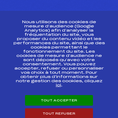
CONTACT
Nous utilisons des cookies de
ESPACE PRESSE
mesure d’audience (Google
Analytics) afin d’analyser la
fréquentation du site, vous
Ressources
proposer du contenu vidéo et les
performances du site, ainsi que des
Pass’Neige
cookies permettant le
Projet sportif fédéral
fonctionnement du site. Les
cookies de mesure d’audience ne
Projet de performance fédéral
sont déposés qu’avec votre
Antidopage
consentement. Vous pouvez
Pôle Développement, Formation, Suivi
accepter, refuser ou personnaliser
Scientifique
vos choix à tout moment. Pour
Listes ministérielles
obtenir plus d'informations sur
notre gestion des cookies, cliquez
Pôle vie de l’athlète
ici
.
Enseignement professionnel
Informatique et chronométrage
Circuits
TOUT ACCEPTER
Carrières
Développement des habiletés mentales
TOUT REFUSER