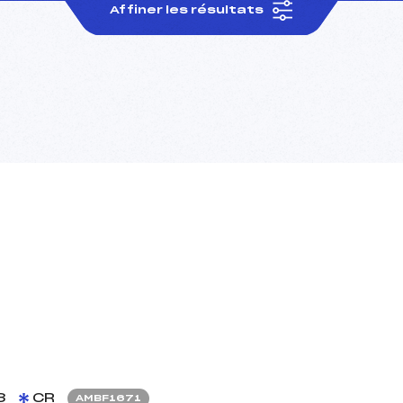
Affiner les résultats
3
CR
AMBF1671