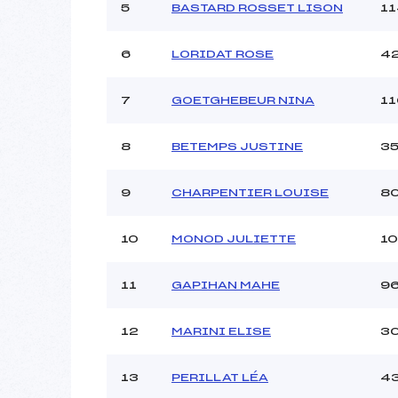
Ouvreurs C :
5
BASTARD ROSSET LISON
11
Ouvreurs D :
Ouvreurs E :
6
LORIDAT ROSE
4
Météo :
Neige :
7
GOETGHEBEUR NINA
11
Pénalité appliquée :
8
BETEMPS JUSTINE
3
Catégorie :
9
CHARPENTIER LOUISE
8
10
MONOD JULIETTE
1
11
GAPIHAN MAHE
9
12
MARINI ELISE
3
13
PERILLAT LÉA
4