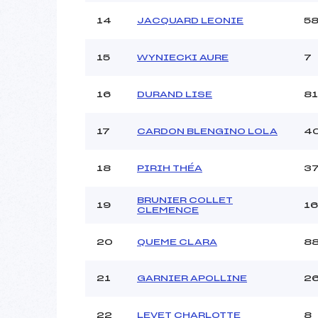
14
JACQUARD LEONIE
5
15
WYNIECKI AURE
7
16
DURAND LISE
81
17
CARDON BLENGINO LOLA
4
18
PIRIH THÉA
3
BRUNIER COLLET
19
16
CLEMENCE
20
QUEME CLARA
8
21
GARNIER APOLLINE
2
22
LEVET CHARLOTTE
8