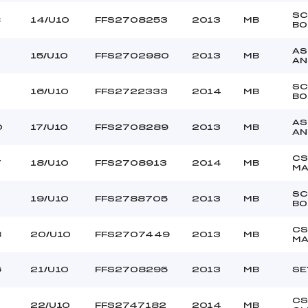
SC
8
14/U10
FFS2708253
2013
MB
BO
AS
15/U10
FFS2702980
2013
MB
AN
SC
16/U10
FFS2722333
2014
MB
BO
AS
0
17/U10
FFS2708289
2013
MB
AN
CS
7
18/U10
FFS2708913
2014
MB
MA
SC
19/U10
FFS2788705
2013
MB
BO
CS
8
20/U10
FFS2707449
2013
MB
MA
6
21/U10
FFS2708295
2013
MB
SE
CS
22/U10
FFS2747182
2014
MB