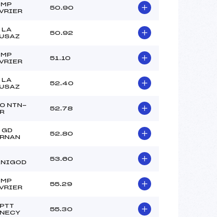
OMP
50.90
VRIER
 LA
50.92
USAZ
OMP
51.10
VRIER
 LA
52.40
USAZ
O NTN-
52.78
R
 GD
52.80
RNAN
53.60
NIGOD
OMP
55.29
VRIER
PTT
55.30
NECY