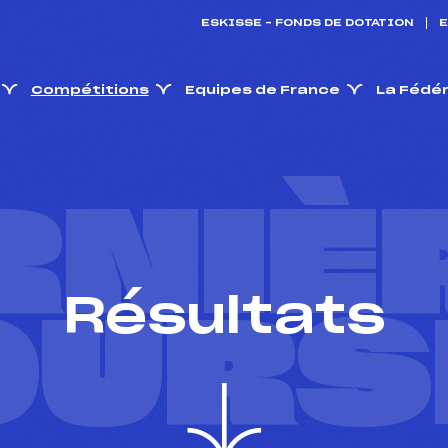
ESKISSE – FONDS DE DOTATION
E
Compétitions
Equipes de France
La Fédé
RNIÈ
Résultats
OURS