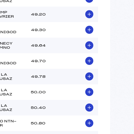
USAZ
OMP
49.20
VRIER
49.30
NIGOD
NECY
49.64
MNO
49.70
NIGOD
 LA
49.78
USAZ
 LA
50.00
USAZ
 LA
50.40
USAZ
O NTN-
50.80
R