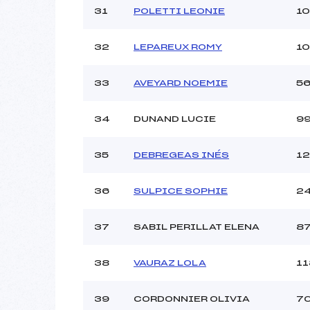
31
POLETTI LEONIE
1
32
LEPAREUX ROMY
10
33
AVEYARD NOEMIE
5
34
DUNAND LUCIE
9
35
DEBREGEAS INÉS
1
36
SULPICE SOPHIE
2
37
SABIL PERILLAT ELENA
8
38
VAURAZ LOLA
11
39
CORDONNIER OLIVIA
7