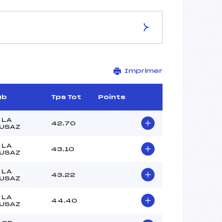
ES DE LA PISTE
Imprimer
–
1605
1510
ub
Tps Tot
Points
95
–
 LA
42.70
USAZ
 LA
43.10
USAZ
–
 LA
43.22
–
USAZ
–
 LA
–
44.40
USAZ
–