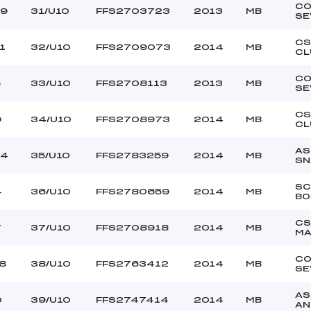
C
09
31/U10
FFS2703723
2013
MB
SE
CS
1
32/U10
FFS2709073
2014
MB
CL
C
6
33/U10
FFS2708113
2013
MB
SE
CS
9
34/U10
FFS2708973
2014
MB
CL
AS
24
35/U10
FFS2783259
2014
MB
SN
SC
4
36/U10
FFS2780659
2014
MB
BO
CS
7
37/U10
FFS2708918
2014
MB
MA
C
8
38/U10
FFS2763412
2014
MB
SE
AS
0
39/U10
FFS2747414
2014
MB
AN