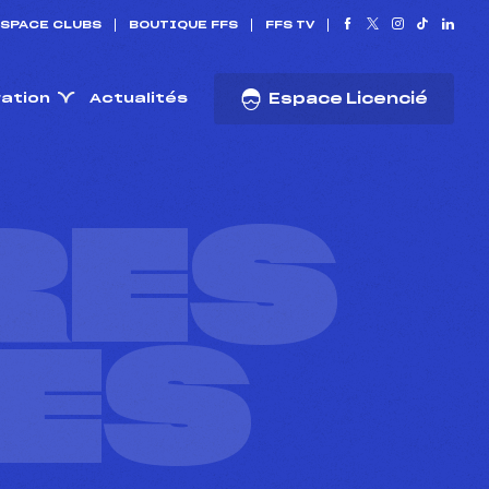
SPACE CLUBS
BOUTIQUE FFS
FFS TV
ration
Actualités
Espace Licencié
RES
ES