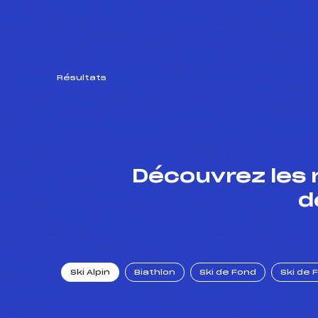
Résultats
Découvrez les 
d
Ski Alpin
Biathlon
Ski de Fond
Ski de 