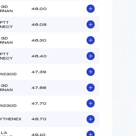
 GD
46.00
RNAN
PTT
46.08
NECY
 GD
46.30
RNAN
PTT
46.40
NECY
47.39
NIGOD
 GD
47.68
RNAN
47.70
NIGOD
YTHENEX
48.70
 LA
49.10