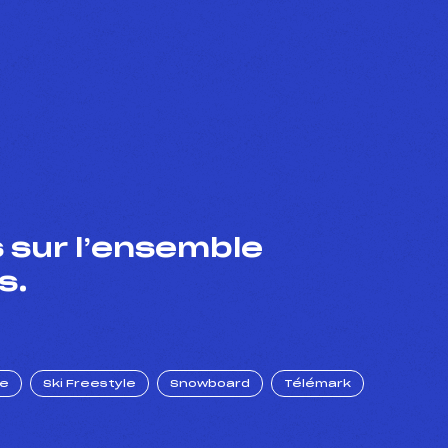
 sur l’ensemble
s.
ue
Ski Freestyle
Snowboard
Télémark