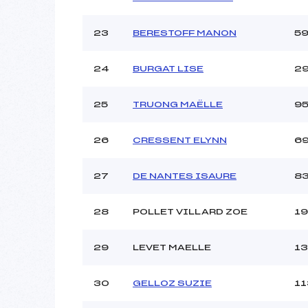
23
BERESTOFF MANON
5
24
BURGAT LISE
2
25
TRUONG MAËLLE
9
26
CRESSENT ELYNN
6
27
DE NANTES ISAURE
8
28
POLLET VILLARD ZOE
19
29
LEVET MAELLE
13
30
GELLOZ SUZIE
11