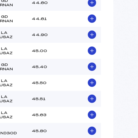
–
 GD
44.60
RNAN
–
–
 GD
44.61
RNAN
 :
–
 :
–
 LA
44.90
USAZ
 LA
45.00
USAZ
 GD
45.40
RNAN
 LA
45.50
USAZ
 LA
45.51
USAZ
 LA
45.63
USAZ
45.80
NIGOD