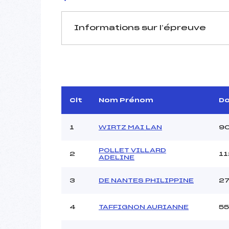
Informations sur l’épreuve
JURY DE COMPÉTITION
Délégué Technique :
Arbitre :
PERIL
Clt
Nom Prénom
D
Assistant :
Dir. Epreuve :
M
1
WIRTZ MAI LAN
9
POLLET VILLARD
2
11
MANCHE 1
ADELINE
Nombre de portes :
3
DE NANTES PHILIPPINE
2
Heure de départ :
Traceur :
M
Ouvreurs A :
4
TAFFIGNON AURIANNE
55
Ouvreurs B :
BE