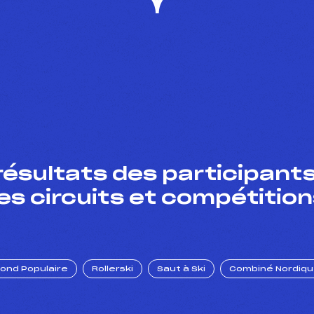
résultats des participants
es circuits et compétition
Fond Populaire
Rollerski
Saut à Ski
Combiné Nordiq