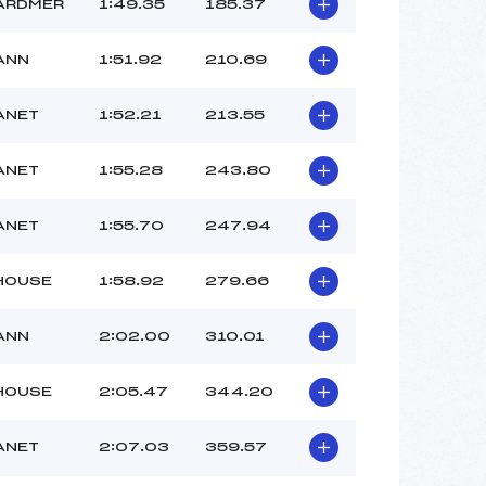
–
ARDMER
1:49.35
185.37
–
–
ANN
1:51.92
210.69
 :
–
 :
–
ANET
1:52.21
213.55
ANET
1:55.28
243.80
ANET
1:55.70
247.94
HOUSE
1:58.92
279.66
ANN
2:02.00
310.01
HOUSE
2:05.47
344.20
ANET
2:07.03
359.57