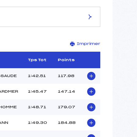
ES DE LA PISTE
Imprimer
–
2140
1876
Tps Tot
Points
264
–
SSAUDE
1:42.51
117.98
ARDMER
1:45.47
147.14
38
NHOMME
1:48.71
179.07
14H45
GRUNENBERGER (MV)
ANN
1:49.30
184.88
ANTOINE (MV)
–