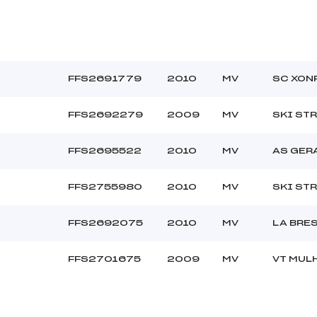
FFS2691779
2010
MV
SC XON
FFS2692279
2009
MV
SKI ST
FFS2695522
2010
MV
AS GER
FFS2755980
2010
MV
SKI ST
FFS2692075
2010
MV
LA BRE
FFS2701675
2009
MV
VT MUL