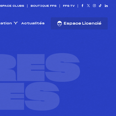
SPACE CLUBS
BOUTIQUE FFS
FFS TV
ration
Actualités
Espace Licencié
RES
ES