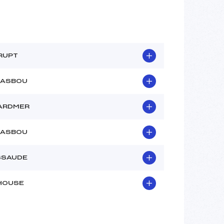
RUPT
RASBOU
ARDMER
RASBOU
SSAUDE
HOUSE