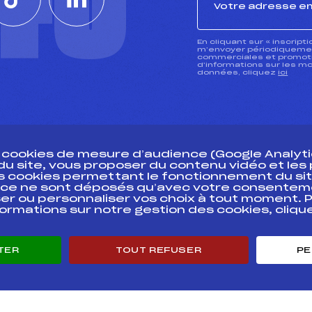
CTU
En cliquant sur « inscript
m’envoyer périodiquement
commerciales et promotio
d’informations sur les mo
données, cliquez
ici
s cookies de mesure d’audience (Google Analytic
 du site, vous proposer du contenu vidéo et le
des cookies permettant le fonctionnement du sit
essources
ce ne sont déposés qu’avec votre consentem
Pass’Neige
Pôle vie de l’
er ou personnaliser vos choix à tout moment. P
formations sur notre gestion des cookies, cliq
Projet sportif fédéral
Enseignemen
Projet de performance fédéral
Informatiqu
Antidopage
Circuits
TER
TOUT REFUSER
PE
Pôle Développement, Formation, Suivi
Carrières
Scientifique
Développeme
Listes ministérielles
mentales