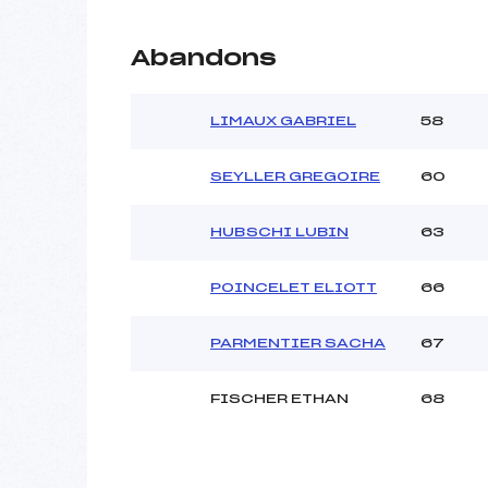
Abandons
LIMAUX GABRIEL
58
SEYLLER GREGOIRE
60
HUBSCHI LUBIN
63
POINCELET ELIOTT
66
PARMENTIER SACHA
67
FISCHER ETHAN
68