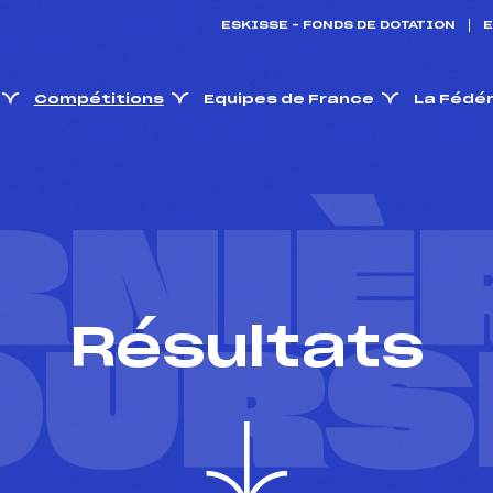
ESKISSE – FONDS DE DOTATION
E
Compétitions
Equipes de France
La Fédé
RNIÈ
Résultats
OURS