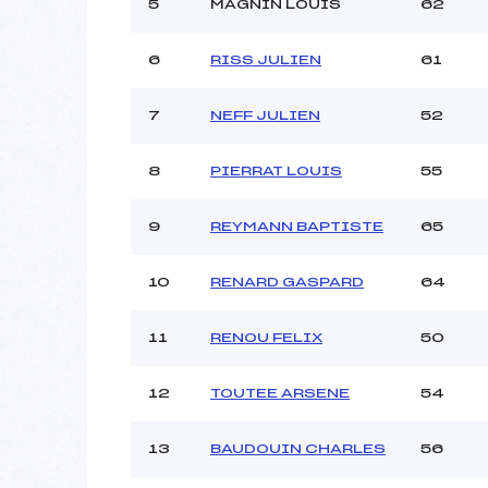
Ouvreurs C :
5
MAGNIN LOUIS
62
Ouvreurs D :
Ouvreurs E :
6
RISS JULIEN
61
Météo :
Neige :
7
NEFF JULIEN
52
8
PIERRAT LOUIS
55
Pénalité appliquée :
Catégorie :
9
REYMANN BAPTISTE
65
10
RENARD GASPARD
64
11
RENOU FELIX
50
12
TOUTEE ARSENE
54
13
BAUDOUIN CHARLES
56