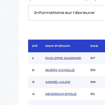
Informations sur l’épreuve
JURY DE COMPÉTITION
Délégué Technique :
Arbitre :
LOEW
Assistant :
Clt
Nom Prénom
Dos
Dir. Epreuve :
MET
1
PHILIPPE GASPARD
57
2
GUERY ACHILLE
53
MANCHE 1
Nombre de portes :
3
ANDRE JULES
59
Heure de départ :
Traceur :
4
HEINRICH EMILE
51
Ouvreurs A :
Ouvreurs B :