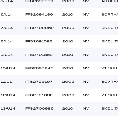
–
Ouvreurs C :
5/U14
FFS2699889
2009
MV
AS GER
–
Ouvreurs D :
–
Ouvreurs E :
6/U14
FFS2694196
2010
MV
SCR TH
–
Température départ
–
Température arrivée
7/U14
FFS2702062
2009
MV
SK DU T
8/U14
FFS2691598
2010
MV
SK DU T
117.9800
U14
9/U14
FFS2701862
2010
MV
SK DU T
10/U14
FFS2697243
2010
MV
VT MUL
11/U14
FFS2729197
2009
MV
SCV TH
12/U14
FFS2731682
2009
MV
VT MUL
13/U14
FFS2706986
2010
MV
SK DU T