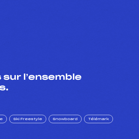
 sur l’ensemble
s.
ue
Ski Freestyle
Snowboard
Télémark