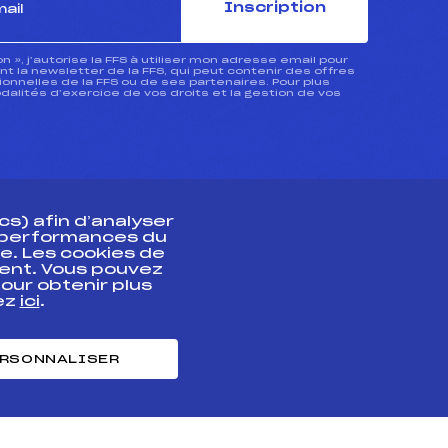
Inscription
ion », j’autorise la FFS à utiliser mon adresse email pour
 la newsletter de la FFS, qui peut contenir des offres
nnelles de la FFS ou de ses partenaires. Pour plus
dalités d’exercice de vos droits et la gestion de vos
s) afin d’analyser
s performances du
e. Les cookies de
ent. Vous pouvez
athlète
our obtenir plus
uez
ici
.
t professionnel
e et chronométrage
RSONNALISER
nt des habiletés