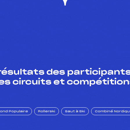
résultats des participants
es circuits et compétition
Fond Populaire
Rollerski
Saut à Ski
Combiné Nordiq