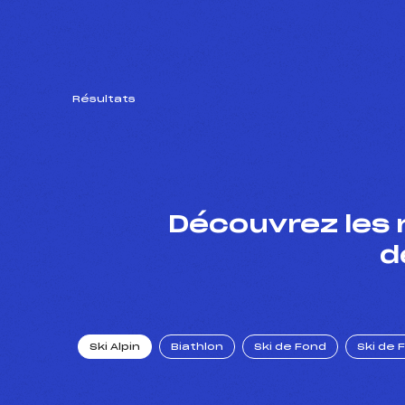
Résultats
Découvrez les 
d
Ski Alpin
Biathlon
Ski de Fond
Ski de 