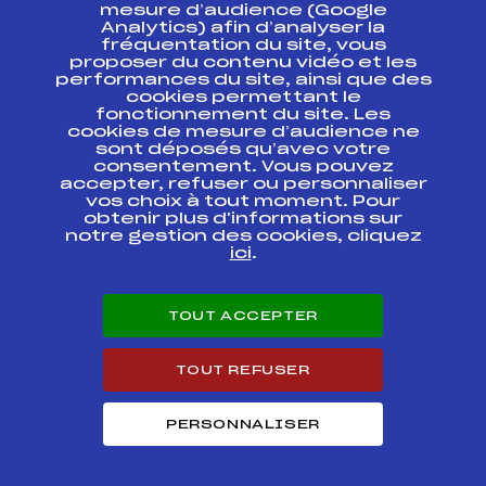
ESPACE PRESSE
mesure d’audience (Google
Analytics) afin d’analyser la
fréquentation du site, vous
Ressources
proposer du contenu vidéo et les
performances du site, ainsi que des
Pass’Neige
cookies permettant le
Projet sportif fédéral
fonctionnement du site. Les
cookies de mesure d’audience ne
Projet de performance fédéral
sont déposés qu’avec votre
Antidopage
consentement. Vous pouvez
Pôle Développement, Formation, Suivi
accepter, refuser ou personnaliser
Scientifique
vos choix à tout moment. Pour
Listes ministérielles
obtenir plus d'informations sur
notre gestion des cookies, cliquez
Pôle vie de l’athlète
ici
.
Enseignement professionnel
Informatique et chronométrage
Circuits
TOUT ACCEPTER
Carrières
Développement des habiletés mentales
TOUT REFUSER
PERSONNALISER
© 2026 Fédération Française de Ski
Mentions légales
Politique de
confidentialité
Cookies