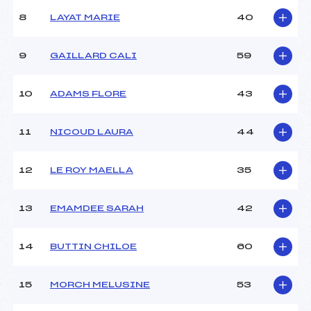
Ouvreurs C :
Ouvreur ? ()
8
LAYAT MARIE
40
Ouvreurs D :
Ouvreur ? ()
Ouvreurs E :
–
Météo :
–
9
GAILLARD CALI
59
Neige :
–
10
ADAMS FLORE
43
MANCHE 2
11
NICOUD LAURA
44
Nombre de portes :
–
Heure de départ :
–
Traceur :
–
12
LE ROY MAELLA
35
Ouvreurs A :
PETITTI (MB)
Ouvreurs B :
COFFY (MB)
13
EMAMDEE SARAH
42
Ouvreurs C :
–
Ouvreurs D :
–
Ouvreurs E :
–
14
BUTTIN CHILOE
60
Température départ :
–
Température arrivée :
–
15
MORCH MELUSINE
53