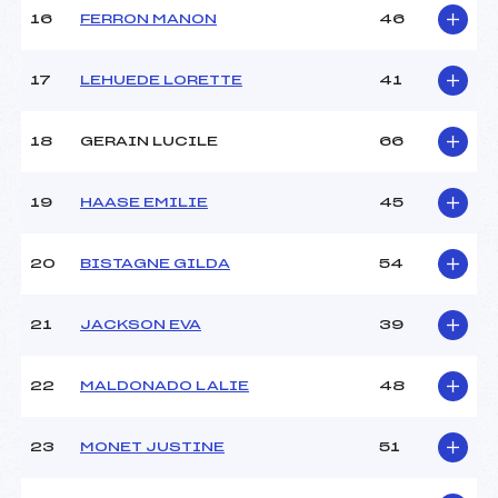
Pénalité appliquée :
128.7500
16
FERRON MANON
46
Catégorie :
U16
17
LEHUEDE LORETTE
41
18
GERAIN LUCILE
66
19
HAASE EMILIE
45
20
BISTAGNE GILDA
54
21
JACKSON EVA
39
22
MALDONADO LALIE
48
23
MONET JUSTINE
51