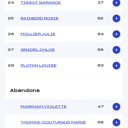
24
TISSOT GARANCE
37
25
RAINBIRD ROSIE
52
26
MOLLIER JULIE
64
27
GRADEL CHLOE
56
28
PLOTON LOUISE
63
Abandons
MARKHAM VIOLETTE
47
THOMAS–COUTURAUD MARIE
58