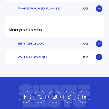
FAVRE ROCHEX FLAVIE
65
Non partants
BERTIN LYLOU
62
VAINER SWANN
67
SUIVEZ
L'ACTU