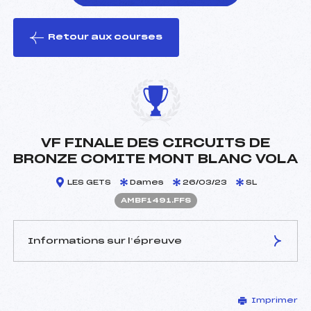
Retour aux courses
foi(s) le ski
VF FINALE DES CIRCUITS DE
BRONZE COMITE MONT BLANC VOLA
LES GETS
Dames
26/03/23
SL
AMBF1491.FFS
Informations sur l’épreuve
JURY DE COMPÉTITION
Imprimer
Délégué Technique :
MORAND MARC (MB)