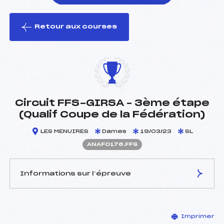
Retour aux courses
foi(s) le ski
Circuit FFS-GIRSA – 3ème étape
(Qualif Coupe de la Fédération)
LES MENUIRES
Dames
19/03/23
SL
ANAF0176.FFS
Informations sur l’épreuve
JURY DE COMPÉTITION
Imprimer
Délégué Technique :
PALEY JEAN-FRANÇOIS