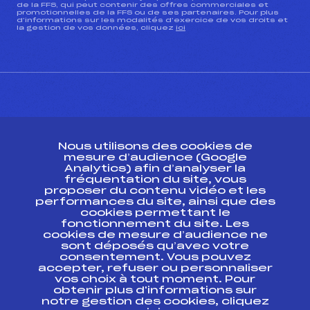
de la FFS, qui peut contenir des offres commerciales et
promotionnelles de la FFS ou de ses partenaires. Pour plus
d’informations sur les modalités d’exercice de vos droits et
la gestion de vos données, cliquez
ici
Pénalité appliquée :
223.3100
Catégorie :
U18->Mas
CONTACT
Nous utilisons des cookies de
ESPACE PRESSE
mesure d’audience (Google
Analytics) afin d’analyser la
fréquentation du site, vous
Ressources
proposer du contenu vidéo et les
performances du site, ainsi que des
Pass’Neige
cookies permettant le
Projet sportif fédéral
fonctionnement du site. Les
cookies de mesure d’audience ne
Projet de performance fédéral
sont déposés qu’avec votre
Antidopage
consentement. Vous pouvez
Pôle Développement, Formation, Suivi
accepter, refuser ou personnaliser
Scientifique
vos choix à tout moment. Pour
Listes ministérielles
obtenir plus d'informations sur
notre gestion des cookies, cliquez
Pôle vie de l’athlète