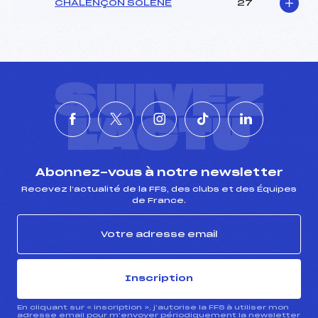
Ouvreurs A :
GOURGAUD (SA)
CHALENÇON SOLÈNE
27
Ouvreurs B :
CHAVRIER (SA)
Ouvreurs C :
PALATIN (SA)
Ouvreurs D :
–
Ouvreurs E :
–
Météo :
–
SUIVEZ
Neige :
–
L'ACTU
MANCHE 2
Nombre de portes :
50
Abonnez-vous à notre newsletter
Heure de départ :
11H10
Recevez l’actualité de la FFS, des clubs et des Équipes
Traceur :
POUPON (CE)
de France.
Ouvreurs A :
GOURGAUD (SA)
Ouvreurs B :
CHAVRIER (SA)
Ouvreurs C :
PALATIN (SA)
Ouvreurs D :
–
Inscription
Ouvreurs E :
–
Température départ :
–
En cliquant sur « inscription », j’autorise la FFS à utiliser mon
Température arrivée :
–
adresse email pour m’envoyer périodiquement la newsletter