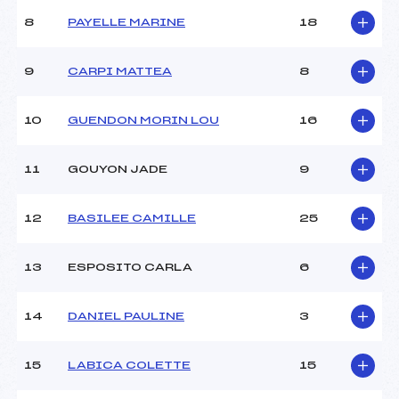
Ouvreurs C :
CLEMENT (CA)
8
PAYELLE MARINE
18
Ouvreurs D :
–
Ouvreurs E :
–
Météo :
–
9
CARPI MATTEA
8
Neige :
–
10
GUENDON MORIN LOU
16
MANCHE 2
11
GOUYON JADE
9
Nombre de portes :
30
Heure de départ :
11H30
Traceur :
BIEOU (CA)
12
BASILEE CAMILLE
25
Ouvreurs A :
MOURARET (CA)
Ouvreurs B :
MORCHIO (CA)
13
ESPOSITO CARLA
6
Ouvreurs C :
–
Ouvreurs D :
–
Ouvreurs E :
–
14
DANIEL PAULINE
3
Température départ :
–
Température arrivée :
–
15
LABICA COLETTE
15