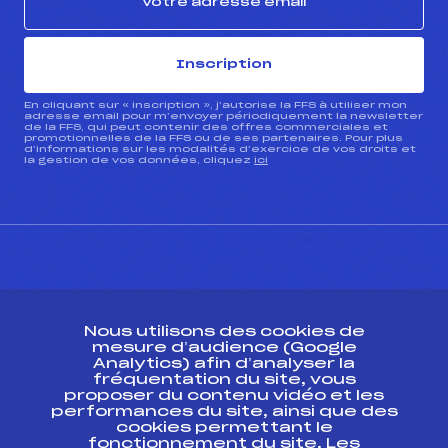
Inscription
En cliquant sur « inscription », j’autorise la FFS à utiliser mon
adresse email pour m’envoyer périodiquement la newsletter
de la FFS, qui peut contenir des offres commerciales et
promotionnelles de la FFS ou de ses partenaires. Pour plus
d’informations sur les modalités d’exercice de vos droits et
la gestion de vos données, cliquez
ici
CONTACT
Nous utilisons des cookies de
ESPACE PRESSE
mesure d’audience (Google
Analytics) afin d’analyser la
fréquentation du site, vous
Ressources
proposer du contenu vidéo et les
performances du site, ainsi que des
Pass’Neige
cookies permettant le
Projet sportif fédéral
fonctionnement du site. Les