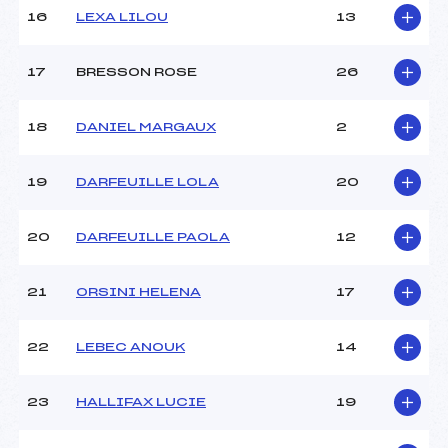
Pénalité appliquée :
230.0000
16
LEXA LILOU
13
Catégorie :
U12
17
BRESSON ROSE
26
18
DANIEL MARGAUX
2
19
DARFEUILLE LOLA
20
20
DARFEUILLE PAOLA
12
21
ORSINI HELENA
17
22
LEBEC ANOUK
14
23
HALLIFAX LUCIE
19