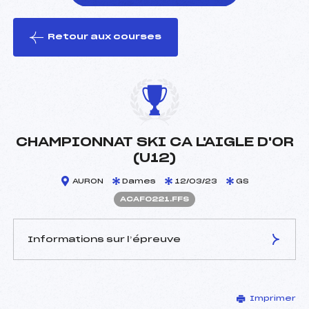
Retour aux courses
foi(s) le ski
CHAMPIONNAT SKI CA L'AIGLE D'OR
(U12)
AURON
Dames
12/03/23
GS
ACAF0221.FFS
Informations sur l’épreuve
JURY DE COMPÉTITION
Imprimer
Délégué Technique :
ASTRAUDO PIERRE (CA)