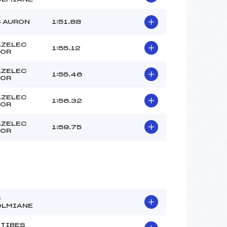
 AURON
1:51.88
AZELEC
1:55.12
POR
AZELEC
1:55.46
POR
AZELEC
1:56.32
POR
AZELEC
1:59.75
POR
C
OLMIANE
TIBES