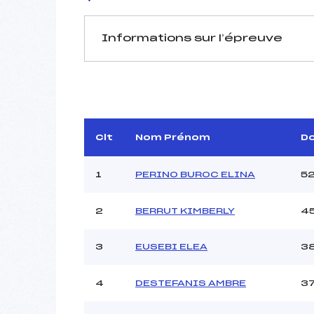
Informations sur l’épreuve
JURY DE COMPÉTITION
Délégué Technique :
Arbitre :
Assistant :
Clt
Nom Prénom
D
Dir. Epreuve :
1
PERINO BUROC ELINA
5
2
BERRUT KIMBERLY
4
MANCHE 1
Nombre de portes :
3
EUSEBI ELEA
3
Heure de départ :
Traceur :
4
DESTEFANIS AMBRE
3
Ouvreurs A :
Ouvreurs B :