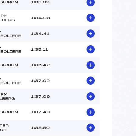
–
 AURON
1:33.39
–
–
SPM
1:34.03
LBERG
 :
–
 :
–
O
1:34.41
EOLIERE
O
1:35.11
EOLIERE
 AURON
1:36.42
O
1:37.02
EOLIERE
SPM
1:37.06
LBERG
 AURON
1:37.49
TER
1:38.80
UB