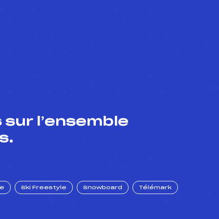
 sur l’ensemble
s.
ue
Ski Freestyle
Snowboard
Télémark