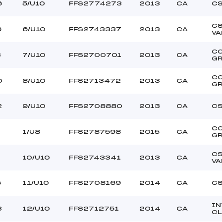
–
Ouvreurs C :
6
5/U10
FFS2774273
2013
CA
CS
–
Ouvreurs D :
–
Ouvreurs E :
C
6
6/U10
FFS2743337
2013
CA
VA
–
Température départ
–
Température arrivée
C
3
7/U10
FFS2700701
2013
CA
GR
C
–
0
8/U10
FFS2713472
2013
CA
GR
U8+U10
2
9/U10
FFS2708880
2013
CA
CS
C
0
1/U8
FFS2787598
2015
CA
GR
C
1
10/U10
FFS2743341
2013
CA
VA
5
11/U10
FFS2708169
2014
CA
CS
IN
3
12/U10
FFS2712751
2014
CA
CL