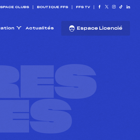
SPACE CLUBS
BOUTIQUE FFS
FFS TV
ration
Actualités
Espace Licencié
RES
ES