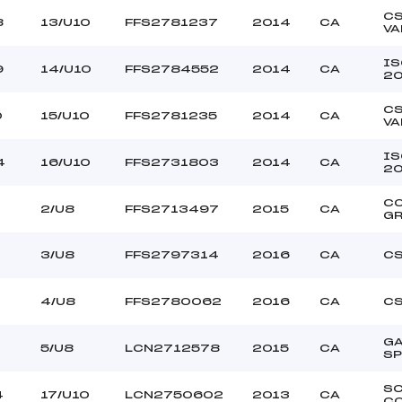
C
8
13/U10
FFS2781237
2014
CA
VA
IS
9
14/U10
FFS2784552
2014
CA
2
C
0
15/U10
FFS2781235
2014
CA
VA
IS
4
16/U10
FFS2731803
2014
CA
2
C
2/U8
FFS2713497
2015
CA
GR
3/U8
FFS2797314
2016
CA
CS
4/U8
FFS2780062
2016
CA
CS
G
5/U8
LCN2712578
2015
CA
S
S
4
17/U10
LCN2750602
2013
CA
C