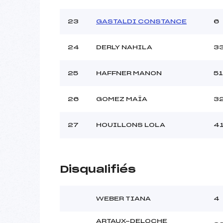
23
GASTALDI CONSTANCE
6
24
DERLY NAHILA
3
25
HAFFNER MANON
51
26
GOMEZ MAÏA
3
27
HOUILLONS LOLA
4
Disqualifiés
WEBER TIANA
4
ARTAUX-DELOCHE