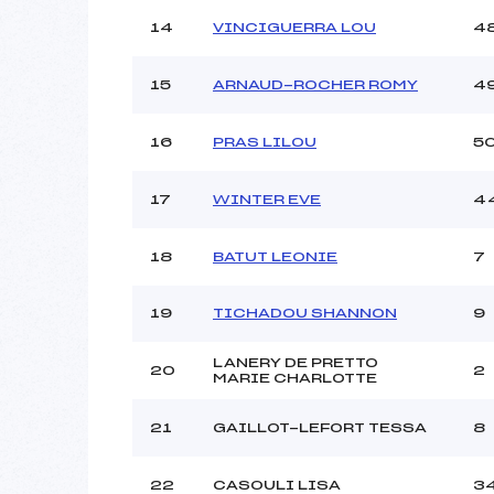
14
VINCIGUERRA LOU
4
15
ARNAUD-ROCHER ROMY
4
16
PRAS LILOU
5
17
WINTER EVE
4
18
BATUT LEONIE
7
19
TICHADOU SHANNON
9
LANERY DE PRETTO
20
2
MARIE CHARLOTTE
21
GAILLOT-LEFORT TESSA
8
22
CASOULI LISA
3