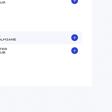
UR
C
OLMIANE
TER
UB