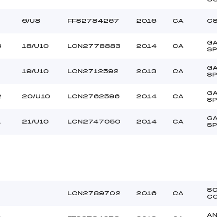
6/U8
FFS2784267
2016
CA
CS
G
3
18/U10
LCN2778883
2014
CA
S
G
19/U10
LCN2712592
2013
CA
S
G
2
20/U10
LCN2762596
2014
CA
S
G
1
21/U10
LCN2747050
2014
CA
S
S
LCN2789702
2016
CA
C
AN