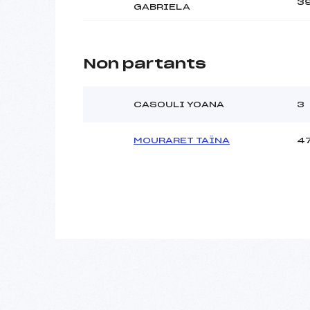
3
GABRIELA
Non partants
CASOULI YOANA
3
MOURARET TAÏNA
4