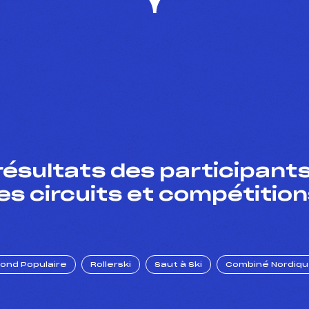
résultats des participants
es circuits et compétition
Fond Populaire
Rollerski
Saut à Ski
Combiné Nordiq