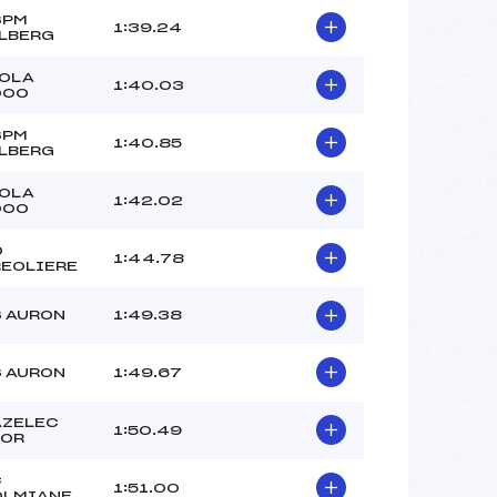
SPM
1:39.24
LBERG
OLA
1:40.03
000
SPM
1:40.85
LBERG
OLA
1:42.02
000
O
1:44.78
EOLIERE
 AURON
1:49.38
 AURON
1:49.67
AZELEC
1:50.49
POR
C
1:51.00
OLMIANE