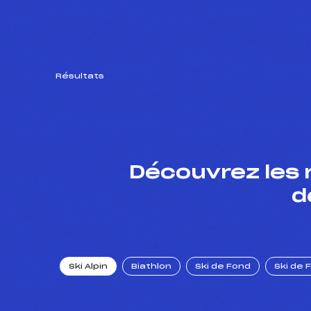
Résultats
Découvrez les 
d
Ski Alpin
Biathlon
Ski de Fond
Ski de 