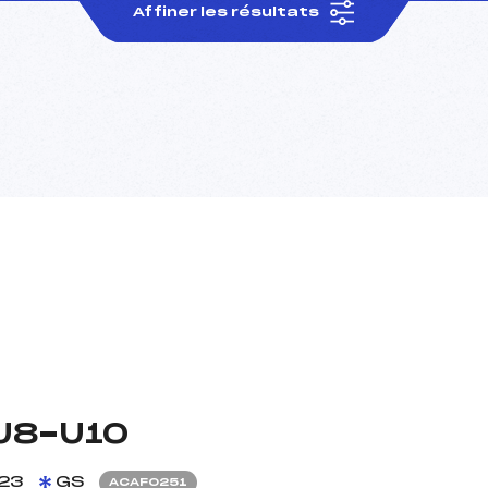
Affiner les résultats
U8-U10
23
GS
ACAF0251