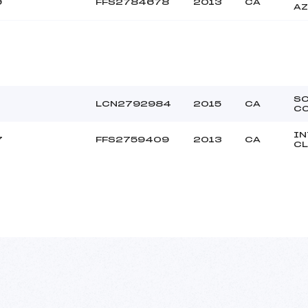
9
FFS2784678
2013
CA
AZ
S
LCN2792984
2015
CA
C
IN
7
FFS2759409
2013
CA
CL