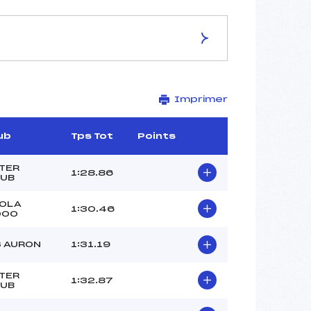
ES DE LA PISTE
Imprimer
STADE DE COMPETITION
–
–
ub
Tps Tot
Points
–
3600/11/18
TER
1:28.86
UB
OLA
1:30.46
000
–
 AURON
1:31.19
–
–
TER
1:32.87
–
UB
–