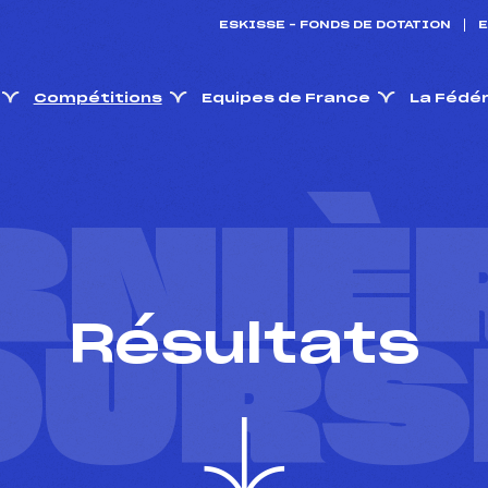
ESKISSE – FONDS DE DOTATION
E
Compétitions
Equipes de France
La Fédé
RNIÈ
Résultats
OURS