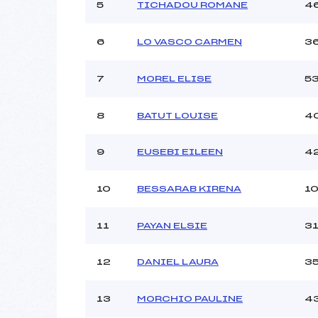
Ouvreurs C :
5
TICHADOU ROMANE
4
Ouvreurs D :
Ouvreurs E :
6
LO VASCO CARMEN
3
Météo :
Neige :
7
MOREL ELISE
5
Pénalité appliquée :
8
BATUT LOUISE
4
Catégorie :
9
EUSEBI EILEEN
4
10
BESSARAB KIRENA
1
11
PAYAN ELSIE
3
12
DANIEL LAURA
3
13
MORCHIO PAULINE
4