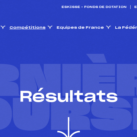
ESKISSE – FONDS DE DOTATION
E
Compétitions
Equipes de France
La Fédé
RNIÈ
Résultats
OURS