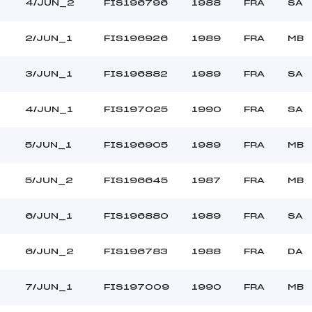
–
Ouvreurs C :
4/JUN_2
FIS196796
1988
FRA
SA
–
Ouvreurs D :
–
Ouvreurs E :
2/JUN_1
FIS196926
1989
FRA
MB
BEAU
Température départ
DURE
Température arrivée
3/JUN_1
FIS196882
1989
FRA
SA
4/JUN_1
FIS197025
1990
FRA
SA
72.1100
JUN+SEN
5/JUN_1
FIS196905
1989
FRA
MB
5/JUN_2
FIS196645
1987
FRA
MB
6/JUN_1
FIS196880
1989
FRA
SA
6/JUN_2
FIS196783
1988
FRA
DA
7/JUN_1
FIS197009
1990
FRA
MB