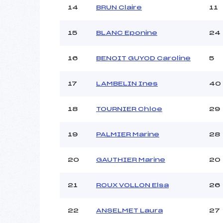
14
BRUN Claire
11
15
BLANC Eponine
24
16
BENOIT GUYOD Caroline
5
17
LAMBELIN Ines
40
18
TOURNIER Chloe
29
19
PALMIER Marine
28
20
GAUTHIER Marine
20
21
ROUX VOLLON Elsa
26
22
ANSELMET Laura
27