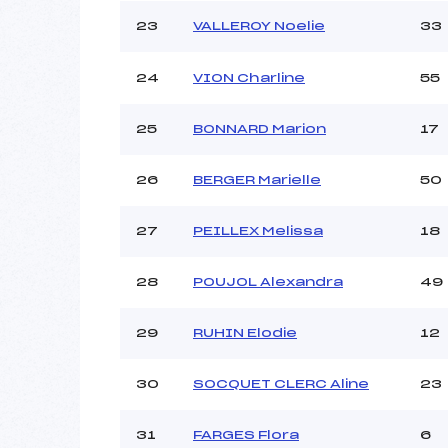
23
VALLEROY Noelie
33
24
VION Charline
55
25
BONNARD Marion
17
26
BERGER Marielle
50
27
PEILLEX Melissa
18
28
POUJOL Alexandra
49
29
RUHIN Elodie
12
30
SOCQUET CLERC Aline
23
31
FARGES Flora
6