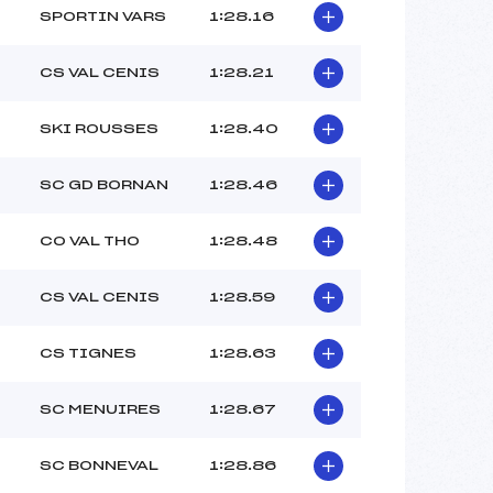
SPORTIN VARS
1:28.16
CS VAL CENIS
1:28.21
SKI ROUSSES
1:28.40
SC GD BORNAN
1:28.46
CO VAL THO
1:28.48
CS VAL CENIS
1:28.59
CS TIGNES
1:28.63
SC MENUIRES
1:28.67
SC BONNEVAL
1:28.86