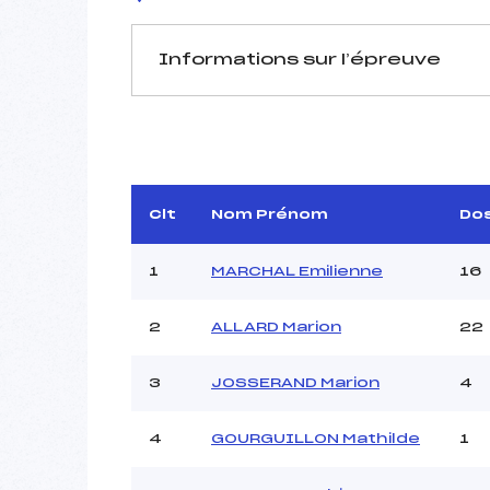
Informations sur l’épreuve
JURY DE COMPÉTITION
Délégué Technique :
Georg
Arbitre :
BELL
Assistant :
M
Clt
Nom Prénom
Do
Dir. Epreuve :
1
MARCHAL Emilienne
16
2
ALLARD Marion
22
MANCHE 1
Nombre de portes :
3
JOSSERAND Marion
4
Heure de départ :
Traceur :
F
4
GOURGUILLON Mathilde
1
Ouvreurs A :
CO
Ouvreurs B :