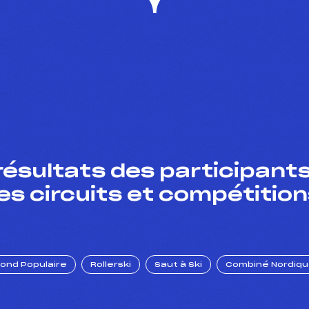
résultats des participants
es circuits et compétition
Fond Populaire
Rollerski
Saut à Ski
Combiné Nordiq