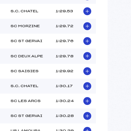
S.C. CHATEL
1:29.53
SC MORZINE
1:29.72
SC ST GERVAI
1:29.76
SC DEUX ALPE
1:29.78
SC SAISIES
1:29.92
S.C. CHATEL
1:30.17
SC LES ARCS
1:30.24
SC ST GERVAI
1:30.28
US LAMOURA
1:30.29