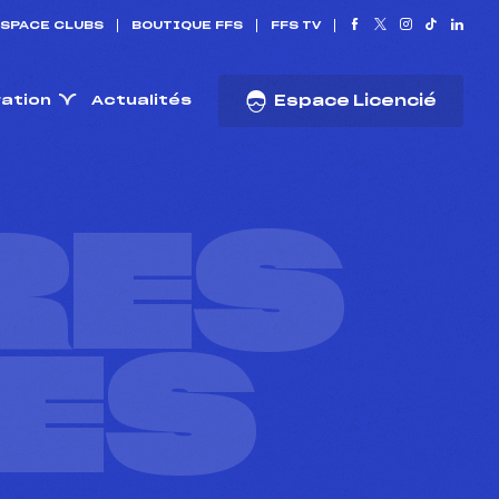
SPACE CLUBS
BOUTIQUE FFS
FFS TV
ration
Actualités
Espace Licencié
RES
ES