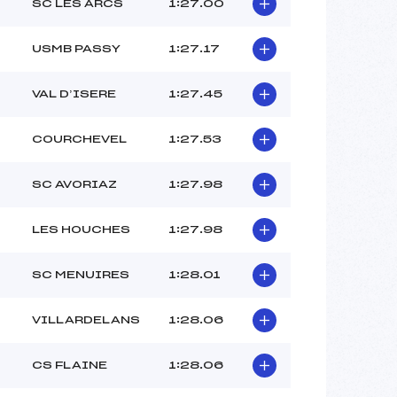
–
SC LES ARCS
1:27.00
–
–
USMB PASSY
1:27.17
 :
–
 :
-1
VAL D’ISERE
1:27.45
COURCHEVEL
1:27.53
SC AVORIAZ
1:27.98
LES HOUCHES
1:27.98
SC MENUIRES
1:28.01
VILLARDELANS
1:28.06
CS FLAINE
1:28.06