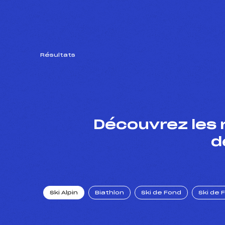
Résultats
Découvrez les 
d
Ski Alpin
Biathlon
Ski de Fond
Ski de 