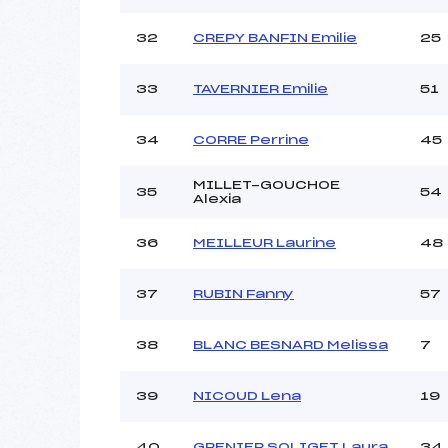
32
CREPY BANFIN Emilie
25
33
TAVERNIER Emilie
51
34
CORRE Perrine
45
MILLET-GOUCHOE
35
54
Alexia
36
MEILLEUR Laurine
48
37
RUBIN Fanny
57
38
BLANC BESNARD Melissa
7
39
NICOUD Lena
19
40
GRENIER SOLIGET Laura
34