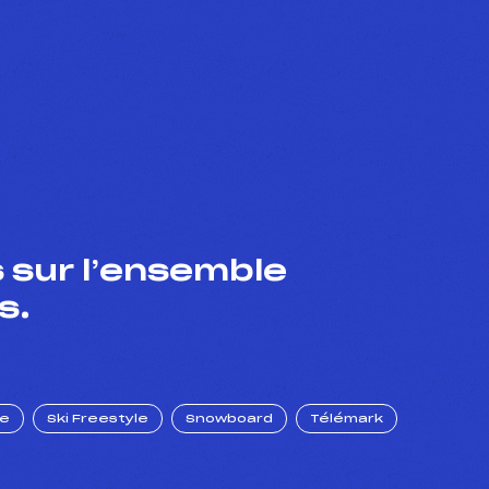
 sur l’ensemble
s.
ue
Ski Freestyle
Snowboard
Télémark