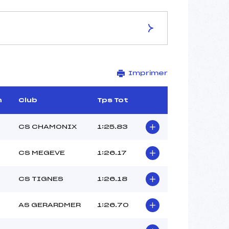
ES DE LA PISTE
Imprimer
L'ETRET
2014
1485
m
Club
Tps Tot
529
6286/196/01
CS CHAMONIX
1:25.83
CS MEGEVE
1:26.17
–
CS TIGNES
1:26.18
–
–
AS GERARDMER
1:26.70
–
–