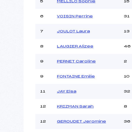
Ouvreurs C :
5
MELLILO Sophie
15
Ouvreurs D :
Ouvreurs E :
6
VOISIN Perrine
31
Météo :
Neige :
7
JOULOT Laura
13
8
LAUGIER Alizee
46
Pénalité appliquée :
Catégorie :
9
PERNET Caroline
2
9
FONTAINE Emilie
10
11
JAY Elsa
32
12
KRIZMAN Sarah
8
12
GEROUDET Jeromine
36