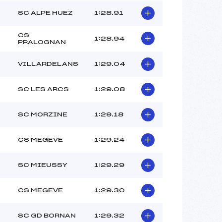
SC ALPE HUEZ
1:28.91
CS
1:28.94
PRALOGNAN
VILLARDELANS
1:29.04
SC LES ARCS
1:29.08
SC MORZINE
1:29.18
CS MEGEVE
1:29.24
SC MIEUSSY
1:29.29
CS MEGEVE
1:29.30
SC GD BORNAN
1:29.32