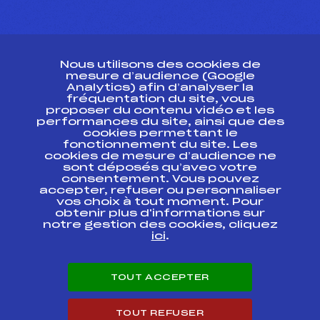
CONTACT
Nous utilisons des cookies de
ESPACE PRESSE
mesure d’audience (Google
Analytics) afin d’analyser la
fréquentation du site, vous
Ressources
proposer du contenu vidéo et les
performances du site, ainsi que des
Pass’Neige
cookies permettant le
Projet sportif fédéral
fonctionnement du site. Les
cookies de mesure d’audience ne
Projet de performance fédéral
sont déposés qu’avec votre
Antidopage
consentement. Vous pouvez
Pôle Développement, Formation, Suivi
accepter, refuser ou personnaliser
Scientifique
vos choix à tout moment. Pour
Listes ministérielles
obtenir plus d'informations sur
notre gestion des cookies, cliquez
Pôle vie de l’athlète
ici
.
Enseignement professionnel
Informatique et chronométrage
Circuits
TOUT ACCEPTER
Carrières
Développement des habiletés mentales
TOUT REFUSER