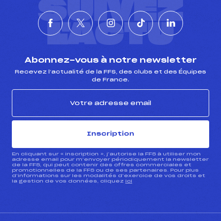
SUIVEZ
L'ACTU
Abonnez-vous à notre newsletter
Recevez l’actualité de la FFS, des clubs et des Équipes
de France.
Inscription
En cliquant sur « inscription », j’autorise la FFS à utiliser mon
adresse email pour m’envoyer périodiquement la newsletter
de la FFS, qui peut contenir des offres commerciales et
promotionnelles de la FFS ou de ses partenaires. Pour plus
d’informations sur les modalités d’exercice de vos droits et
la gestion de vos données, cliquez
ici