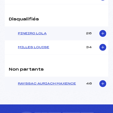
Disqualifiés
PINEIRO LOLA
26
MILLES LOUISE
34
Non partants
RAYSSAC AURIACH MAXENCE
46