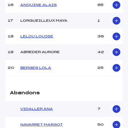
16
ANQUINE ALAIS
65
Pénalité appliquée :
95.7800
Catégorie :
U16
17
LORGUEILLEUX MAYA
1
18
LELOU LOUISE
39
18
ABREDER AURORE
42
20
BERGES LOLA
25
Abandons
VIDALLER ANA
7
NAVARRET MARGOT
50