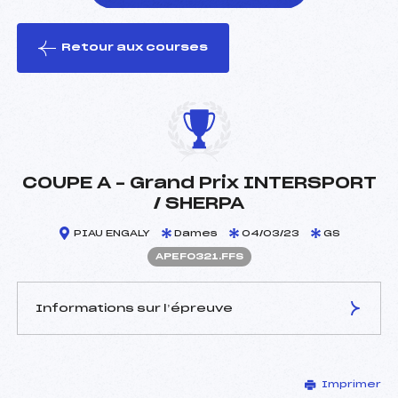
Retour aux courses
foi(s) le ski
COUPE A – Grand Prix INTERSPORT
/ SHERPA
PIAU ENGALY
Dames
04/03/23
GS
APEF0321.FFS
Informations sur l’épreuve
JURY DE COMPÉTITION
Imprimer
Délégué Technique :
CHAMAYOU JEAN