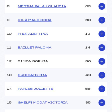
Ouvreurs B :
–
8
MEDINA PALAU CLAUDIA
63
Ouvreurs C :
–
Ouvreurs D :
–
Ouvreurs E :
–
9
VILA MALO CORA
60
Météo :
–
Neige :
–
10
PRIN ALEFTINA
12
MANCHE 2
11
BAILLET PALOMA
14
Nombre de portes :
43
Heure de départ :
12H00
12
SIMON SOPHIA
30
Traceur :
PELLISER (PE)
Ouvreurs A :
HEINTZMANN (PE)
13
SUBIRATS EMA
49
Ouvreurs B :
–
Ouvreurs C :
–
Ouvreurs D :
–
14
PARLES JULIETTE
56
Ouvreurs E :
–
Température départ :
–
15
GHELFI MODAT VICTORIA
35
Température arrivée :
–