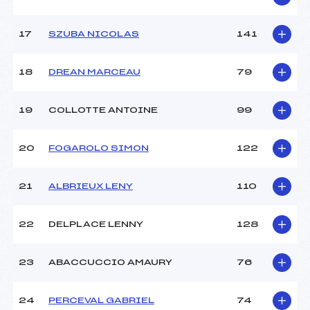
Pénalité appliquée :
230.0000
Catégorie :
U12
17
SZUBA NICOLAS
141
18
DREAN MARCEAU
79
19
COLLOTTE ANTOINE
99
20
FOGAROLO SIMON
122
21
ALBRIEUX LENY
110
22
DELPLACE LENNY
128
23
ABACCUCCIO AMAURY
76
24
PERCEVAL GABRIEL
74