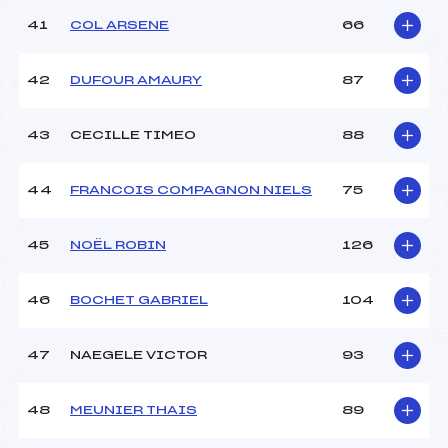
41
COL ARSENE
66
42
DUFOUR AMAURY
87
43
CECILLE TIMEO
88
44
FRANCOIS COMPAGNON NIELS
75
45
NOËL ROBIN
126
46
BOCHET GABRIEL
104
47
NAEGELE VICTOR
93
48
MEUNIER THAIS
89