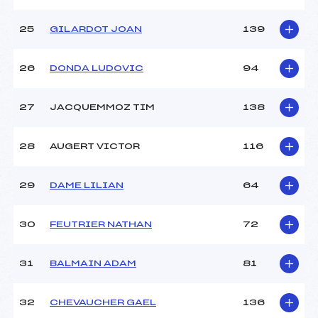
25
GILARDOT JOAN
139
26
DONDA LUDOVIC
94
27
JACQUEMMOZ TIM
138
28
AUGERT VICTOR
116
29
DAME LILIAN
64
30
FEUTRIER NATHAN
72
31
BALMAIN ADAM
81
32
CHEVAUCHER GAEL
136