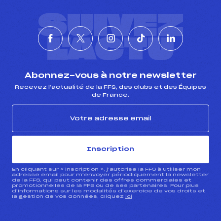
SUIVEZ
L'ACTU
Abonnez-vous à notre newsletter
Recevez l’actualité de la FFS, des clubs et des Équipes
de France.
Inscription
En cliquant sur « inscription », j’autorise la FFS à utiliser mon
adresse email pour m’envoyer périodiquement la newsletter
de la FFS, qui peut contenir des offres commerciales et
promotionnelles de la FFS ou de ses partenaires. Pour plus
d’informations sur les modalités d’exercice de vos droits et
la gestion de vos données, cliquez
ici