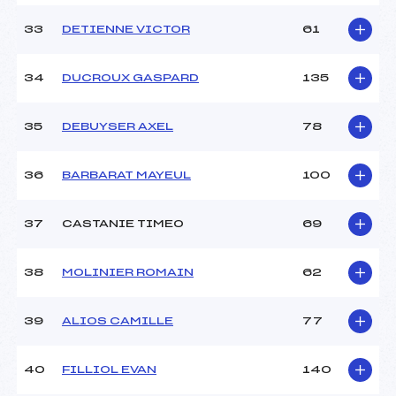
33
DETIENNE VICTOR
61
34
DUCROUX GASPARD
135
35
DEBUYSER AXEL
78
36
BARBARAT MAYEUL
100
37
CASTANIE TIMEO
69
38
MOLINIER ROMAIN
62
39
ALIOS CAMILLE
77
40
FILLIOL EVAN
140