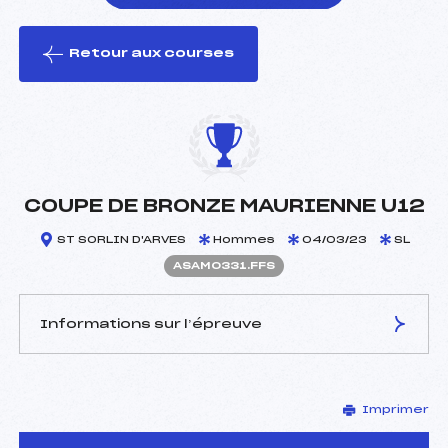
Retour aux courses
foi(s) le ski
COUPE DE BRONZE MAURIENNE U12
ST SORLIN D'ARVES
Hommes
04/03/23
SL
ASAM0331.FFS
Informations sur l’épreuve
JURY DE COMPÉTITION
Imprimer
Délégué Technique :
MASCIA MARIO (SA)
Arbitre :
GRIGNOUX STEPHANE