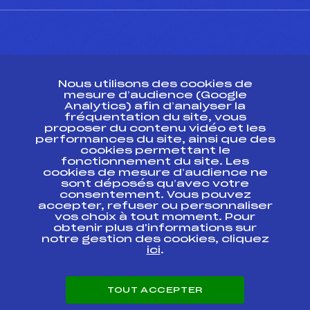
CONTACT
Nous utilisons des cookies de
ESPACE PRESSE
mesure d’audience (Google
Analytics) afin d’analyser la
fréquentation du site, vous
Ressources
proposer du contenu vidéo et les
performances du site, ainsi que des
Pass’Neige
cookies permettant le
Projet sportif fédéral
fonctionnement du site. Les
cookies de mesure d’audience ne
Projet de performance fédéral
sont déposés qu’avec votre
Antidopage
consentement. Vous pouvez
Pôle Développement, Formation, Suivi
accepter, refuser ou personnaliser
Scientifique
vos choix à tout moment. Pour
Listes ministérielles
obtenir plus d'informations sur
notre gestion des cookies, cliquez
Pôle vie de l’athlète
ici
.
Enseignement professionnel
Informatique et chronométrage
Circuits
TOUT ACCEPTER
Carrières