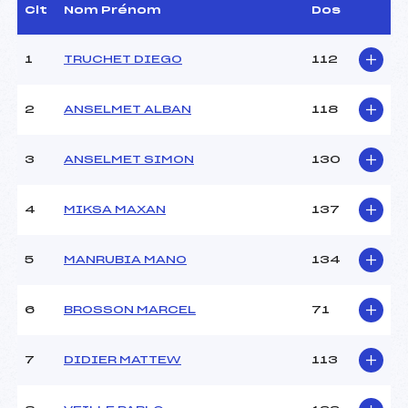
(SA)
Clt
Nom Prénom
Dos
Assistant :
–
Dir. Epreuve :
DIDIER CHRISTIAN (SA)
1
TRUCHET DIEGO
112
CARACTÉRISTIQUES DE LA PISTE
2
ANSELMET ALBAN
118
Piste :
–
Altitude départ :
–
3
ANSELMET SIMON
130
Altitude arrivée :
–
Dénivelé :
–
4
MIKSA MAXAN
137
Homologation :
–
5
MANRUBIA MANO
134
MANCHE 1
Nombre de portes :
–
6
BROSSON MARCEL
71
Heure de départ :
–
Traceur :
–
7
DIDIER MATTEW
113
Ouvreurs A :
SAMBUIS (SA)
Ouvreurs B :
DIDIER (SA)