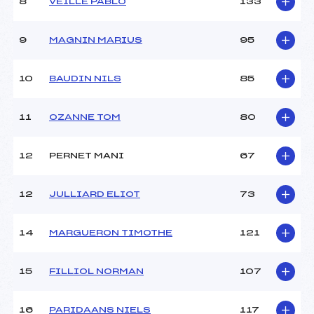
8
VEILLE PABLO
133
Ouvreurs C :
BALMAIN (SA)
Ouvreurs D :
–
Ouvreurs E :
–
9
MAGNIN MARIUS
95
Météo :
–
Neige :
–
10
BAUDIN NILS
85
MANCHE 2
11
OZANNE TOM
80
Nombre de portes :
–
Heure de départ :
–
12
PERNET MANI
67
Traceur :
–
Ouvreurs A :
SAMBUIS (SA)
12
JULLIARD ELIOT
73
Ouvreurs B :
DIDIER (SA)
Ouvreurs C :
BALMAIN (SA)
Ouvreurs D :
–
14
MARGUERON TIMOTHE
121
Ouvreurs E :
–
Température départ :
–
15
FILLIOL NORMAN
107
Température arrivée :
–
16
PARIDAANS NIELS
117