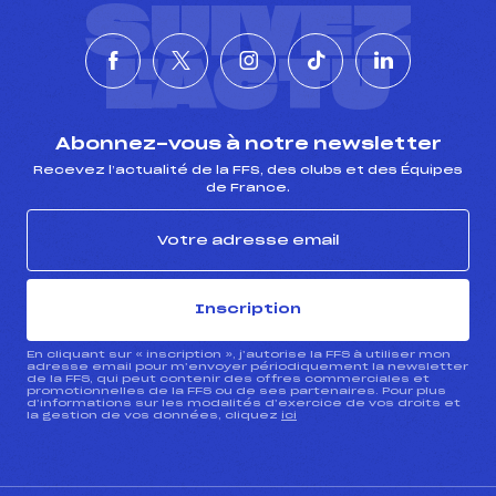
SUIVEZ
L'ACTU
Abonnez-vous à notre newsletter
Recevez l’actualité de la FFS, des clubs et des Équipes
de France.
Inscription
En cliquant sur « inscription », j’autorise la FFS à utiliser mon
adresse email pour m’envoyer périodiquement la newsletter
de la FFS, qui peut contenir des offres commerciales et
promotionnelles de la FFS ou de ses partenaires. Pour plus
d’informations sur les modalités d’exercice de vos droits et
la gestion de vos données, cliquez
ici