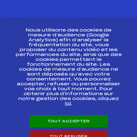
CONTACT
Nous utilisons des cookies de
ESPACE PRESSE
mesure d’audience (Google
Analytics) afin d’analyser la
fréquentation du site, vous
Ressources
proposer du contenu vidéo et les
performances du site, ainsi que des
Pass’Neige
cookies permettant le
Projet sportif fédéral
fonctionnement du site. Les
cookies de mesure d’audience ne
Projet de performance fédéral
sont déposés qu’avec votre
Antidopage
consentement. Vous pouvez
Pôle Développement, Formation, Suivi
accepter, refuser ou personnaliser
Scientifique
vos choix à tout moment. Pour
Listes ministérielles
obtenir plus d'informations sur
notre gestion des cookies, cliquez
Pôle vie de l’athlète
ici
.
Enseignement professionnel
Informatique et chronométrage
Circuits
TOUT ACCEPTER
Carrières
Développement des habiletés mentales
TOUT REFUSER