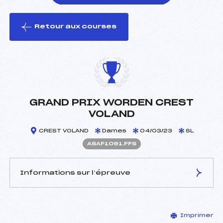
Retour aux courses
foi(s) le ski
GRAND PRIX WORDEN CREST
VOLAND
CREST VOLAND
Dames
04/03/23
SL
ASAF1091.FFS
Informations sur l’épreuve
JURY DE COMPÉTITION
Imprimer
Délégué Technique :
GERVASON MAX (SA)