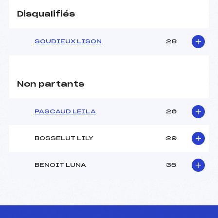
Pénalité appliquée :
190.3200
Disqualifiés
Catégorie :
U16
SOUDIEUX LISON
28
Non partants
PASCAUD LEILA
26
BOSSELUT LILY
29
BENOIT LUNA
35