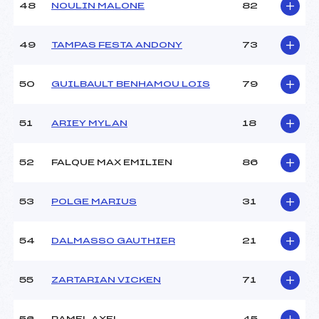
48
NOULIN MALONE
82
49
TAMPAS FESTA ANDONY
73
50
GUILBAULT BENHAMOU LOIS
79
51
ARIEY MYLAN
18
52
FALQUE MAX EMILIEN
86
53
POLGE MARIUS
31
54
DALMASSO GAUTHIER
21
55
ZARTARIAN VICKEN
71