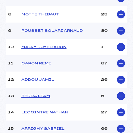
Ouvreurs A :
MERIC (AP)
Ouvreurs B :
DANIEL ROUX (AP)
8
MOTTE THIBAUT
23
Ouvreurs C :
JOUSSELME (AP)
Ouvreurs D :
–
Ouvreurs E :
–
9
ROUSSET SOLARI ARNAUD
80
Météo :
–
Neige :
–
10
MALVY ROYER ARON
1
MANCHE 2
11
CARON REMI
87
Nombre de portes :
39
Heure de départ :
13h00
12
ADDOU JAMIL
26
Traceur :
BOUSQUET (AP)
Ouvreurs A :
MERIC (AP)
13
BEDDA LIAM
6
Ouvreurs B :
DANIEL ROUX (AP)
Ouvreurs C :
JOUSSELME (AP)
Ouvreurs D :
–
14
LECOINTRE NATHAN
27
Ouvreurs E :
–
Température départ :
–
15
ARRIGHY GABRIEL
66
Température arrivée :
–