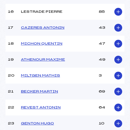
16
LESTRADE PIERRE
85
Pénalité appliquée :
205.6300
Catégorie :
U14
17
CAZERES ANTONIN
43
18
MICHON QUENTIN
47
19
ATHENOUR MAXIME
49
20
MILTGEN MATHIS
3
21
BECKER MARTIN
69
22
REVEST ANTONIN
64
23
GENTON HUGO
10