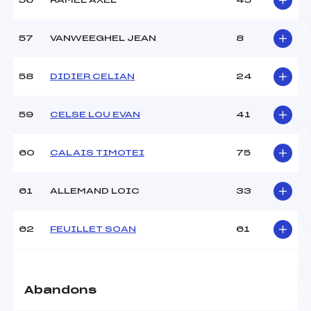
56
RAMEL AXEL
45
57
VANWEEGHEL JEAN
8
58
DIDIER CELIAN
24
59
CELSE LOU EVAN
41
60
CALAIS TIMOTEI
75
61
ALLEMAND LOIC
33
62
FEUILLET SOAN
61
Abandons