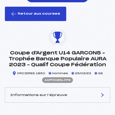
Retour aux courses
foi(s) le ski
Coupe d'Argent U14 GARCONS –
Trophée Banque Populaire AURA
2023 – Qualif Coupe Fédération
ORCIERES 1850
Hommes
25/02/23
GS
AAPM0251.FFS
Informations sur l’épreuve
JURY DE COMPÉTITION