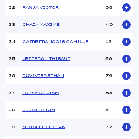
32
RANJA VICTOR
38
33
CHAIX MAXIME
40
34
CAIRE FRANCOIS CAMILLE
13
35
LETTERON THIBAUT
56
36
DUVIVIER ETHAN
76
37
FARAMAZ LIAM
83
38
DISDIER TOM
5
39
MOISELET ETHAN
77