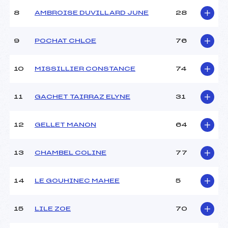
Ouvreurs A :
PACCARD (MB)
8
AMBROISE DUVILLARD JUNE
28
Ouvreurs B :
DENERIAZ (MB)
Ouvreurs C :
MONASTIRI (MB)
9
POCHAT CHLOE
76
Ouvreurs D :
–
Ouvreurs E :
–
Météo :
–
10
MISSILLIER CONSTANCE
74
Neige :
–
11
GACHET TAIRRAZ ELYNE
31
MANCHE 2
12
GELLET MANON
64
Nombre de portes :
41
Heure de départ :
11H45
13
CHAMBEL COLINE
77
Traceur :
BESNARD (MB)
Ouvreurs A :
PACCARD (MB)
Ouvreurs B :
DENERIAZ (MB)
14
LE GOUHINEC MAHEE
5
Ouvreurs C :
MONASTIRI (MB)
Ouvreurs D :
–
15
LILE ZOE
70
Ouvreurs E :
–
Température départ :
–