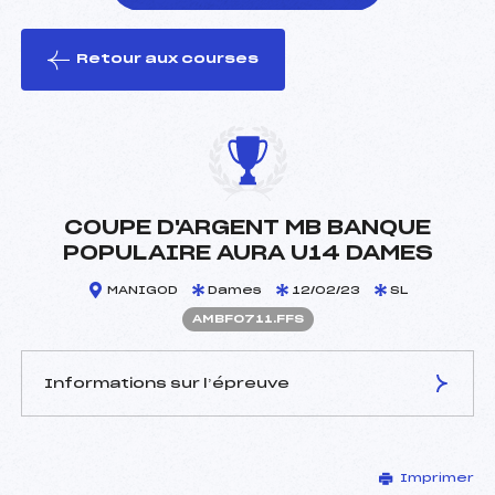
Retour aux courses
foi(s) le ski
COUPE D'ARGENT MB BANQUE
POPULAIRE AURA U14 DAMES
MANIGOD
Dames
12/02/23
SL
AMBF0711.FFS
Informations sur l’épreuve
JURY DE COMPÉTITION
Imprimer
Délégué Technique :
MISSILLIER SEBASTIEN