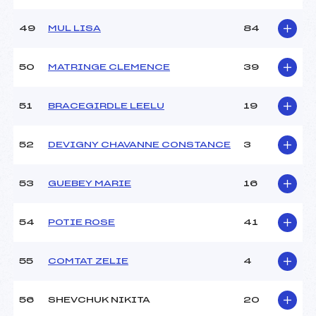
49
MUL LISA
84
50
MATRINGE CLEMENCE
39
51
BRACEGIRDLE LEELU
19
52
DEVIGNY CHAVANNE CONSTANCE
3
53
GUEBEY MARIE
16
54
POTIE ROSE
41
55
COMTAT ZELIE
4
56
SHEVCHUK NIKITA
20