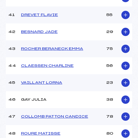
41
DREVET FLAVIE
55
42
BESNARD JADE
29
43
ROCHER BERANECK EMMA
75
44
CLAESSEN CHARLINE
56
45
VAILLANT LORNA
23
46
GAY JULIA
38
47
COLLOMB PATTON CANDICE
78
48
ROURE MATISSE
80