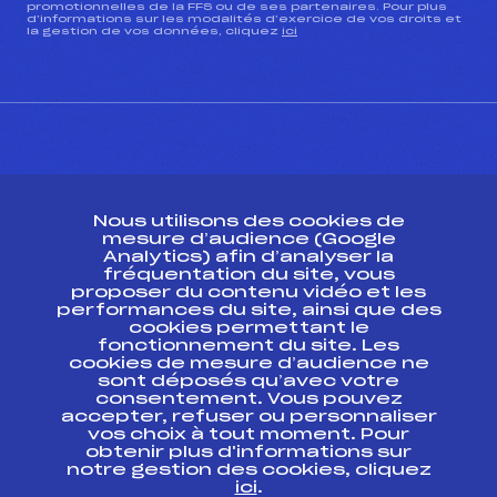
promotionnelles de la FFS ou de ses partenaires. Pour plus
d’informations sur les modalités d’exercice de vos droits et
la gestion de vos données, cliquez
ici
CONTACT
Nous utilisons des cookies de
ESPACE PRESSE
mesure d’audience (Google
Analytics) afin d’analyser la
fréquentation du site, vous
Ressources
proposer du contenu vidéo et les
performances du site, ainsi que des
Pass’Neige
cookies permettant le
Projet sportif fédéral
fonctionnement du site. Les
cookies de mesure d’audience ne
Projet de performance fédéral
sont déposés qu’avec votre
Antidopage
consentement. Vous pouvez
Pôle Développement, Formation, Suivi
accepter, refuser ou personnaliser
Scientifique
vos choix à tout moment. Pour
Listes ministérielles
obtenir plus d'informations sur
notre gestion des cookies, cliquez
Pôle vie de l’athlète
ici
.