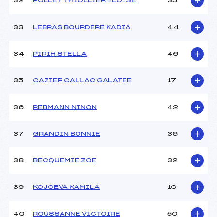
32
POLLET THIOLLIER ELOISE
35
33
LEBRAS BOURDERE KADIA
44
34
PIRIH STELLA
46
35
CAZIER CALLAC GALATEE
17
36
REBMANN NINON
42
37
GRANDIN BONNIE
36
38
BECQUEMIE ZOE
32
39
KOJOEVA KAMILA
10
40
ROUSSANNE VICTOIRE
50