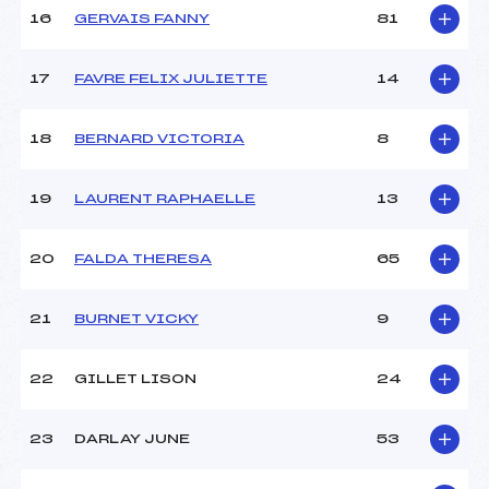
Température arrivée :
–
16
GERVAIS FANNY
81
17
FAVRE FELIX JULIETTE
14
Pénalité appliquée :
96.9100
Catégorie :
U14
18
BERNARD VICTORIA
8
19
LAURENT RAPHAELLE
13
20
FALDA THERESA
65
21
BURNET VICKY
9
22
GILLET LISON
24
23
DARLAY JUNE
53