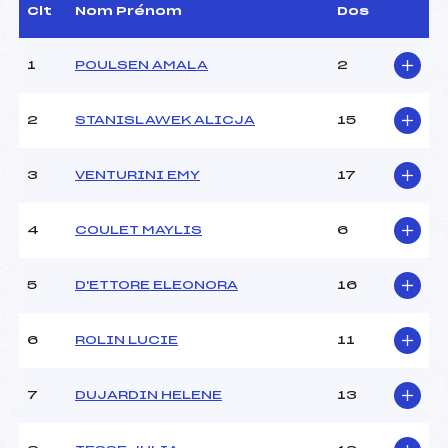
Assistant :
–
Clt
Nom Prénom
Dos
Dir. Epreuve :
JEANNIN VANESSA (MJ)
1
POULSEN AMALA
2
CARACTÉRISTIQUES DE LA PISTE
2
STANISLAWEK ALICJA
15
Piste :
–
Altitude départ :
–
3
VENTURINI EMY
17
Altitude arrivée :
–
Dénivelé :
–
Homologation :
–
4
COULET MAYLIS
6
MANCHE 1
5
D'ETTORE ELEONORA
16
Nombre de portes :
–
6
ROLIN LUCIE
11
Heure de départ :
–
Traceur :
–
Ouvreurs A :
GUILLAUME (MJ)
7
DUJARDIN HELENE
13
Ouvreurs B :
MESNIER (MJ)
Ouvreurs C :
COULOT (MJ)