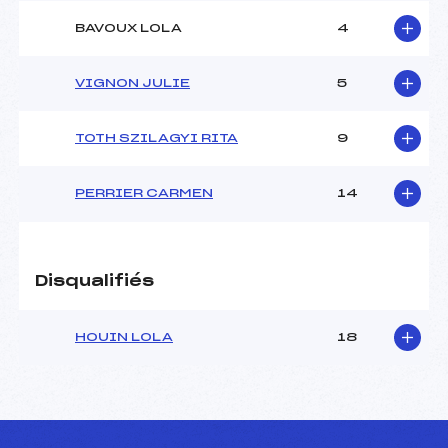
Catégorie :
U14
BAVOUX LOLA
4
VIGNON JULIE
5
TOTH SZILAGYI RITA
9
PERRIER CARMEN
14
Disqualifiés
HOUIN LOLA
18