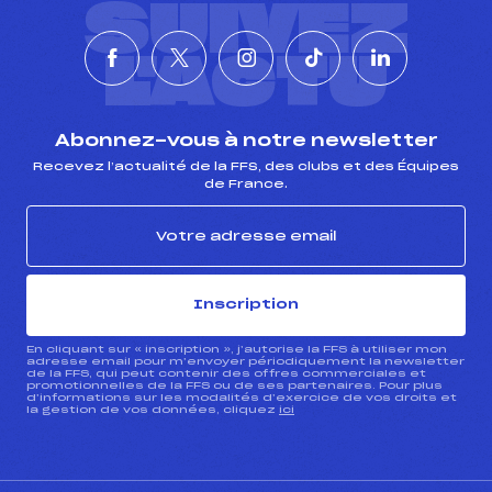
SUIVEZ
L'ACTU
Abonnez-vous à notre newsletter
Recevez l’actualité de la FFS, des clubs et des Équipes
de France.
Inscription
En cliquant sur « inscription », j’autorise la FFS à utiliser mon
adresse email pour m’envoyer périodiquement la newsletter
de la FFS, qui peut contenir des offres commerciales et
promotionnelles de la FFS ou de ses partenaires. Pour plus
d’informations sur les modalités d’exercice de vos droits et
la gestion de vos données, cliquez
ici