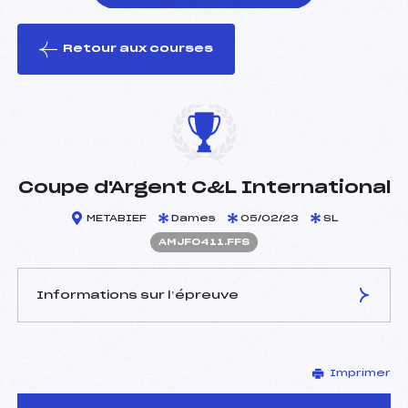
Retour aux courses
foi(s) le ski
Coupe d'Argent C&L International
METABIEF
Dames
05/02/23
SL
AMJF0411.FFS
Informations sur l’épreuve
JURY DE COMPÉTITION
Imprimer
Délégué Technique :
MULET DOMINIQUE (MJ)
Arbitre :
–