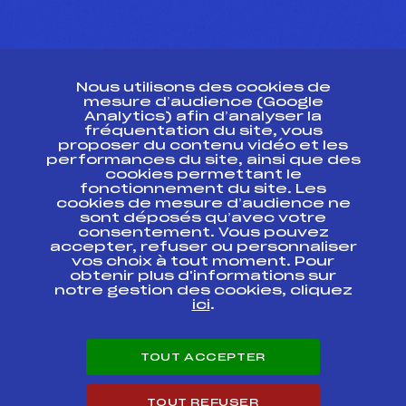
CONTACT
Nous utilisons des cookies de
ESPACE PRESSE
mesure d’audience (Google
Analytics) afin d’analyser la
fréquentation du site, vous
Ressources
proposer du contenu vidéo et les
performances du site, ainsi que des
Pass’Neige
cookies permettant le
Projet sportif fédéral
fonctionnement du site. Les
cookies de mesure d’audience ne
Projet de performance fédéral
sont déposés qu’avec votre
Antidopage
consentement. Vous pouvez
Pôle Développement, Formation, Suivi
accepter, refuser ou personnaliser
Scientifique
vos choix à tout moment. Pour
Listes ministérielles
obtenir plus d'informations sur
notre gestion des cookies, cliquez
Pôle vie de l’athlète
ici
.
Enseignement professionnel
Informatique et chronométrage
Circuits
TOUT ACCEPTER
Carrières
Développement des habiletés mentales
TOUT REFUSER