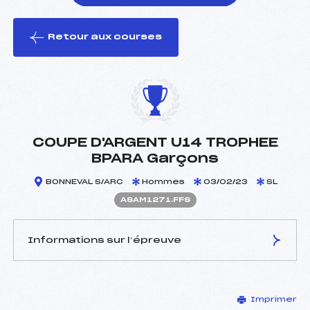
Retour aux courses
foi(s) le ski
COUPE D'ARGENT U14 TROPHEE
BPARA Garçons
BONNEVAL S/ARC
Hommes
03/02/23
SL
ASAM1271.FFS
Informations sur l’épreuve
JURY DE COMPÉTITION
Imprimer
Délégué Technique :
MARIN LAMELLET