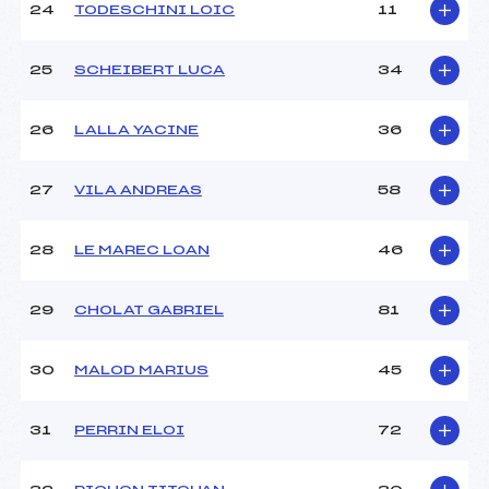
24
TODESCHINI LOIC
11
25
SCHEIBERT LUCA
34
26
LALLA YACINE
36
27
VILA ANDREAS
58
28
LE MAREC LOAN
46
29
CHOLAT GABRIEL
81
30
MALOD MARIUS
45
31
PERRIN ELOI
72