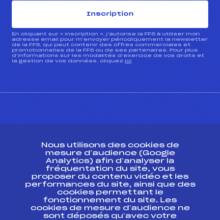
Inscription
En cliquant sur « inscription », j’autorise la FFS à utiliser mon
adresse email pour m’envoyer périodiquement la newsletter
de la FFS, qui peut contenir des offres commerciales et
promotionnelles de la FFS ou de ses partenaires. Pour plus
d’informations sur les modalités d’exercice de vos droits et
la gestion de vos données, cliquez
ici
CONTACT
Nous utilisons des cookies de
ESPACE PRESSE
mesure d’audience (Google
Analytics) afin d’analyser la
fréquentation du site, vous
Ressources
proposer du contenu vidéo et les
performances du site, ainsi que des
Pass’Neige
cookies permettant le
Projet sportif fédéral
fonctionnement du site. Les
cookies de mesure d’audience ne
Projet de performance fédéral
sont déposés qu’avec votre
Antidopage