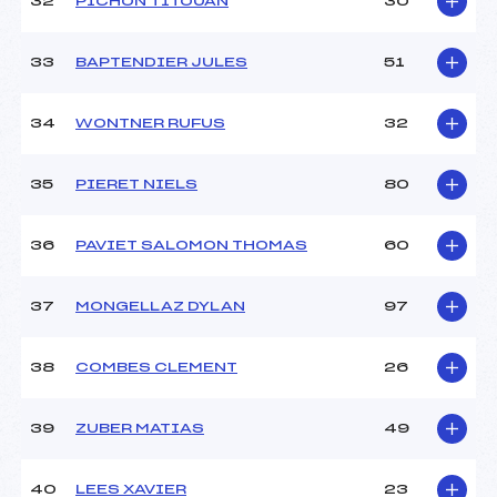
32
PICHON TITOUAN
30
33
BAPTENDIER JULES
51
34
WONTNER RUFUS
32
35
PIERET NIELS
80
36
PAVIET SALOMON THOMAS
60
37
MONGELLAZ DYLAN
97
38
COMBES CLEMENT
26
39
ZUBER MATIAS
49
40
LEES XAVIER
23