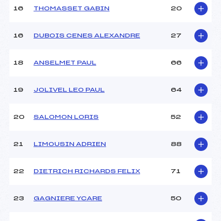
16
THOMASSET GABIN
20
Pénalité appliquée :
122.1100
Catégorie :
U14
16
DUBOIS CENES ALEXANDRE
27
18
ANSELMET PAUL
66
19
JOLIVEL LEO PAUL
64
20
SALOMON LORIS
52
21
LIMOUSIN ADRIEN
88
22
DIETRICH RICHARDS FELIX
71
23
GAGNIERE YCARE
50