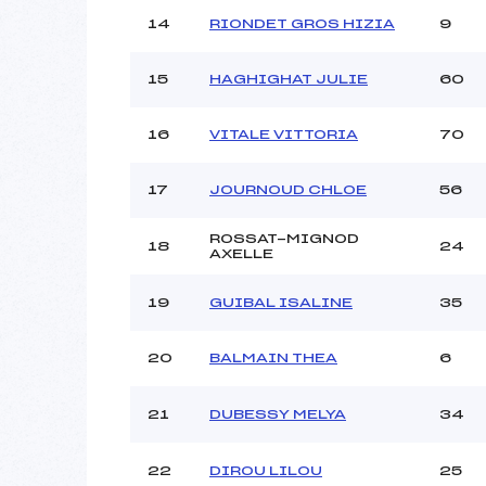
14
RIONDET GROS HIZIA
9
15
HAGHIGHAT JULIE
60
16
VITALE VITTORIA
70
17
JOURNOUD CHLOE
56
ROSSAT-MIGNOD
18
24
AXELLE
19
GUIBAL ISALINE
35
20
BALMAIN THEA
6
21
DUBESSY MELYA
34
22
DIROU LILOU
25