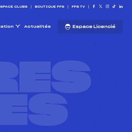
SPACE CLUBS
BOUTIQUE FFS
FFS TV
ration
Actualités
Espace Licencié
RES
ES