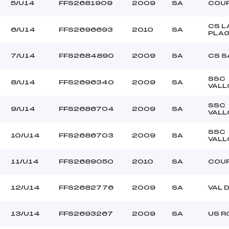
BLANC (SA)
Ouvreurs C :
5/U14
FFS2681909
2009
SA
COU
ANSELMET (SA)
Ouvreurs D :
–
Ouvreurs E :
CS L
6/U14
FFS2696693
2010
SA
PLA
–
Température départ
–
Température arrivée
7/U14
FFS2684890
2009
SA
CS S
SSC
103.6700
8/U14
FFS2696340
2009
SA
VALL
U14
SSC
9/U14
FFS2686704
2009
SA
VALL
SSC
10/U14
FFS2686703
2009
SA
VALL
11/U14
FFS2689050
2010
SA
COU
12/U14
FFS2682776
2009
SA
VAL 
13/U14
FFS2693267
2009
SA
US R