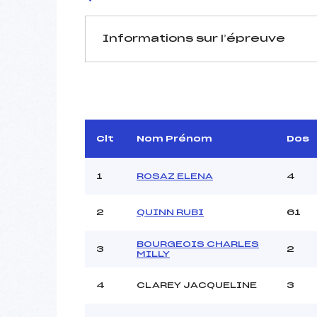
Informations sur l’épreuve
JURY DE COMPÉTITION
Délégué Technique :
MARIN
Arbitre :
Clt
Nom Prénom
Dos
Assistant :
Dir. Epreuve :
1
ROSAZ ELENA
4
2
QUINN RUBI
61
MANCHE 1
Nombre de portes :
BOURGEOIS CHARLES
3
2
MILLY
Heure de départ :
Traceur :
4
CLAREY JACQUELINE
3
Ouvreurs A :
Ouvreurs B :