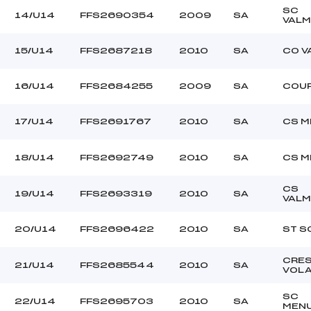
SC
14/U14
FFS2690354
2009
SA
VALM
15/U14
FFS2687218
2010
SA
CO V
16/U14
FFS2684255
2009
SA
COU
17/U14
FFS2691767
2010
SA
CS M
18/U14
FFS2692749
2010
SA
CS M
CS
19/U14
FFS2693319
2010
SA
VALM
20/U14
FFS2696422
2010
SA
ST S
CRE
21/U14
FFS2685544
2010
SA
VOL
SC
22/U14
FFS2695703
2010
SA
MEN