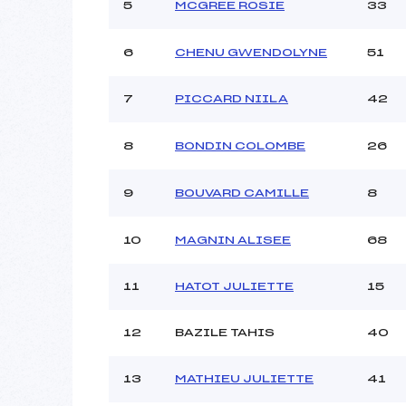
Ouvreurs C :
5
MCGREE ROSIE
33
Ouvreurs D :
Ouvreurs E :
6
CHENU GWENDOLYNE
51
Météo :
Neige :
7
PICCARD NIILA
42
Pénalité appliquée :
8
BONDIN COLOMBE
26
Catégorie :
9
BOUVARD CAMILLE
8
10
MAGNIN ALISEE
68
11
HATOT JULIETTE
15
12
BAZILE TAHIS
40
13
MATHIEU JULIETTE
41