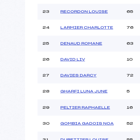
23
RECORDON LOUISE
65
24
LARMIER CHARLOTTE
76
25
DENAUD ROMANE
63
26
DAVID LIV
10
27
DAVIES DARCY
72
28
GHARFI LUNA JUNE
5
29
PELTIER RAPHAELLE
16
30
GOMBIA GADOIS NOA
52
31
DUBETTIER LOUISE
55