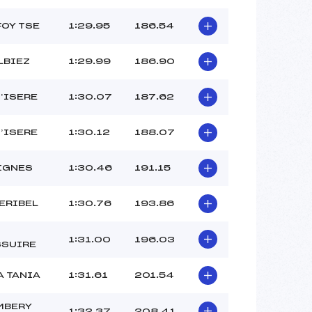
FOY TSE
1:29.95
186.54
LBIEZ
1:29.99
186.90
D’ISERE
1:30.07
187.62
D’ISERE
1:30.12
188.07
IGNES
1:30.46
191.15
ERIBEL
1:30.76
193.86
1:31.00
196.03
SSUIRE
A TANIA
1:31.61
201.54
MBERY
1:32.37
208.41