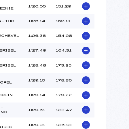
1:26.05
151.29
EINIE
AL THO
1:26.14
152.11
RCHEVEL
1:26.38
154.28
ERIBEL
1:27.49
164.31
ERIBEL
1:28.48
173.25
1:29.10
178.86
OREL
ORLIN
1:29.14
179.22
ST
1:29.61
183.47
AND
1:29.91
186.18
UIRES