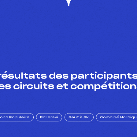
résultats des participants
es circuits et compétition
Fond Populaire
Rollerski
Saut à Ski
Combiné Nordiq