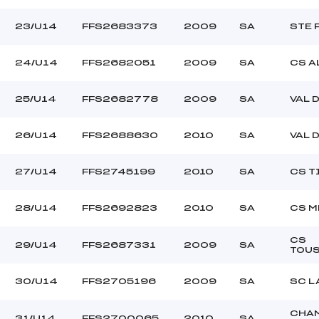
23/U14
FFS2683373
2009
SA
STE 
24/U14
FFS2682051
2009
SA
CS A
25/U14
FFS2682778
2009
SA
VAL 
26/U14
FFS2688630
2010
SA
VAL 
27/U14
FFS2745199
2010
SA
CS T
28/U14
FFS2692823
2010
SA
CS M
CS
29/U14
FFS2687331
2009
SA
TOU
30/U14
FFS2705196
2009
SA
SC L
CHA
31/U14
FFS2700065
2010
SA