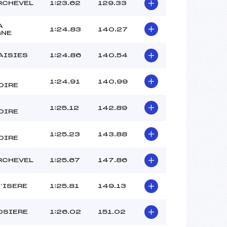
BLANC (SA)
RCHEVEL
1:23.62
129.33
ANSELMET (SA)
–
A
1:24.83
140.27
GNE
 :
–
 :
–
AISIES
1:24.86
140.54
1:24.91
140.99
OIRE
1:25.12
142.89
OIRE
1:25.23
143.88
OIRE
RCHEVEL
1:25.67
147.86
D’ISERE
1:25.81
149.13
OSIERE
1:26.02
151.02