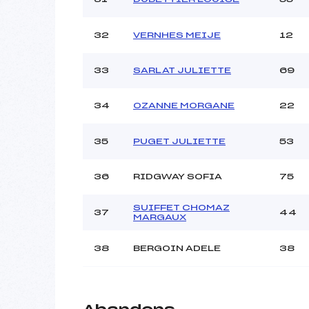
32
VERNHES MEIJE
12
33
SARLAT JULIETTE
69
34
OZANNE MORGANE
22
35
PUGET JULIETTE
53
36
RIDGWAY SOFIA
75
SUIFFET CHOMAZ
37
44
MARGAUX
38
BERGOIN ADELE
38