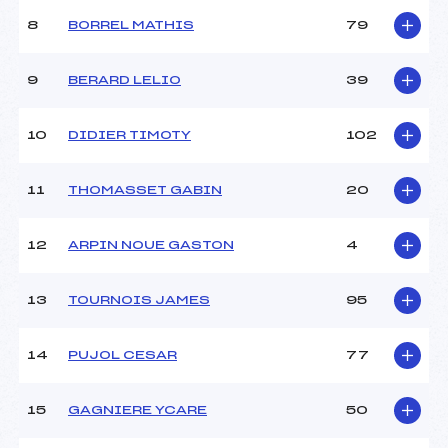
Ouvreurs B :
BURDIN (SA)
8
BORREL MATHIS
79
Ouvreurs C :
–
Ouvreurs D :
–
Ouvreurs E :
–
9
BERARD LELIO
39
Météo :
–
Neige :
–
10
DIDIER TIMOTY
102
MANCHE 2
11
THOMASSET GABIN
20
Nombre de portes :
37
Heure de départ :
13.15
12
ARPIN NOUE GASTON
4
Traceur :
NARQUIN (SA)
Ouvreurs A :
LAFON (SA)
13
TOURNOIS JAMES
95
Ouvreurs B :
BURDIN (SA)
Ouvreurs C :
–
Ouvreurs D :
–
14
PUJOL CESAR
77
Ouvreurs E :
–
Température départ :
–
15
GAGNIERE YCARE
50
Température arrivée :
–