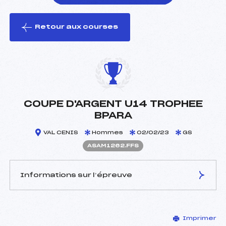
Retour aux courses
foi(s) le ski
COUPE D'ARGENT U14 TROPHEE
BPARA
VAL CENIS
Hommes
02/02/23
GS
ASAM1262.FFS
Informations sur l’épreuve
JURY DE COMPÉTITION
Imprimer
Délégué Technique :
FLAMMIER BERNARD (SA)