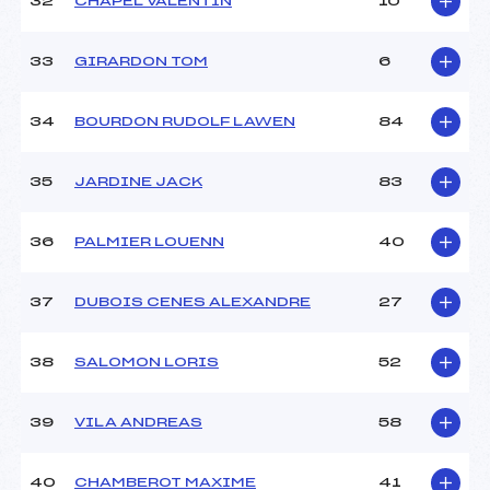
32
CHAPEL VALENTIN
10
33
GIRARDON TOM
6
34
BOURDON RUDOLF LAWEN
84
35
JARDINE JACK
83
36
PALMIER LOUENN
40
37
DUBOIS CENES ALEXANDRE
27
38
SALOMON LORIS
52
39
VILA ANDREAS
58
40
CHAMBEROT MAXIME
41