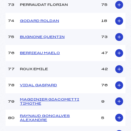
73
PERRAUDAT FLORIAN
75
74
GODARD ROLDAN
18
75
BUGNONE QUENTIN
73
76
BERRIEAU MAELO
47
77
ROUX EMILE
42
78
VIDAL GASPARD
76
MAGDINIER GIACOMETTI
79
9
TIMOTHE
RAYNAUD GONCALVES
80
5
ALEXANDRE