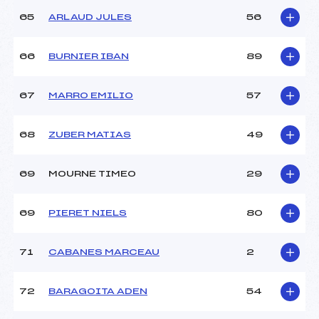
65
ARLAUD JULES
56
66
BURNIER IBAN
89
67
MARRO EMILIO
57
68
ZUBER MATIAS
49
69
MOURNE TIMEO
29
69
PIERET NIELS
80
71
CABANES MARCEAU
2
72
BARAGOITA ADEN
54