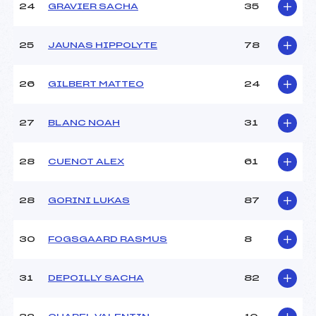
24
GRAVIER SACHA
35
25
JAUNAS HIPPOLYTE
78
26
GILBERT MATTEO
24
27
BLANC NOAH
31
28
CUENOT ALEX
61
28
GORINI LUKAS
87
30
FOGSGAARD RASMUS
8
31
DEPOILLY SACHA
82