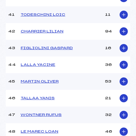
41
TODESCHINI LOIC
11
42
CHARRIER LILIAN
94
43
FIGLIOLINI GASPARD
16
44
LALLA YACINE
36
45
MARTIN OLIVER
53
46
TALLAA YANIS
21
47
WONTNER RUFUS
32
48
LE MAREC LOAN
46