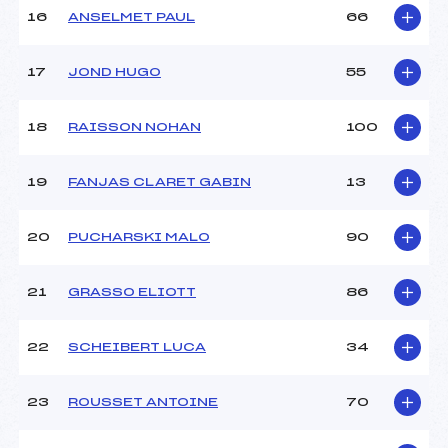
16
ANSELMET PAUL
66
Pénalité appliquée :
90.0000
Catégorie :
U14
17
JOND HUGO
55
18
RAISSON NOHAN
100
19
FANJAS CLARET GABIN
13
20
PUCHARSKI MALO
90
21
GRASSO ELIOTT
86
22
SCHEIBERT LUCA
34
23
ROUSSET ANTOINE
70