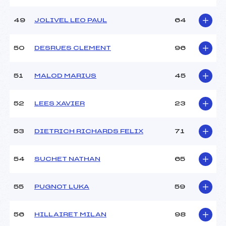
49
JOLIVEL LEO PAUL
64
50
DESRUES CLEMENT
96
51
MALOD MARIUS
45
52
LEES XAVIER
23
53
DIETRICH RICHARDS FELIX
71
54
SUCHET NATHAN
65
55
PUGNOT LUKA
59
56
HILLAIRET MILAN
98