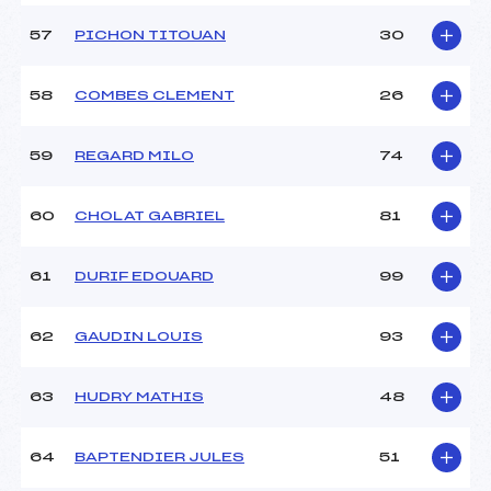
57
PICHON TITOUAN
30
58
COMBES CLEMENT
26
59
REGARD MILO
74
60
CHOLAT GABRIEL
81
61
DURIF EDOUARD
99
62
GAUDIN LOUIS
93
63
HUDRY MATHIS
48
64
BAPTENDIER JULES
51