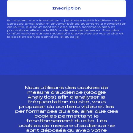
Inscription
En cliquant sur « inscription », j’autorise la FFS à utiliser mon
adresse email pour m’envoyer périodiquement la newsletter
de la FFS, qui peut contenir des offres commerciales et
promotionnelles de la FFS ou de ses partenaires. Pour plus
d’informations sur les modalités d’exercice de vos droits et
la gestion de vos données, cliquez
ici
CONTACT
Nous utilisons des cookies de
ESPACE PRESSE
mesure d’audience (Google
Analytics) afin d’analyser la
fréquentation du site, vous
Ressources
proposer du contenu vidéo et les
performances du site, ainsi que des
Pass’Neige
cookies permettant le
Projet sportif fédéral
fonctionnement du site. Les
cookies de mesure d’audience ne
Projet de performance fédéral
sont déposés qu’avec votre
Antidopage