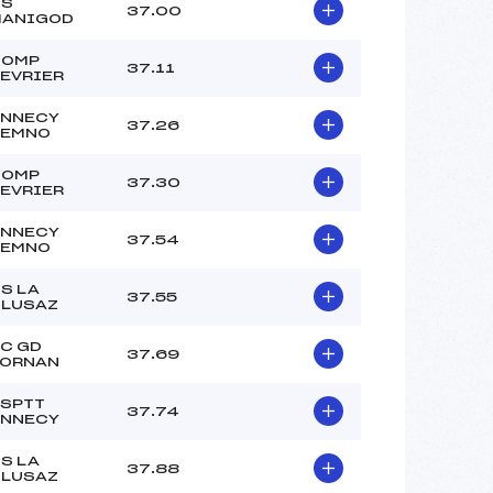
CS
37.00
MANIGOD
COMP
37.11
EVRIER
NNECY
37.26
SEMNO
COMP
37.30
EVRIER
NNECY
37.54
SEMNO
S LA
37.55
LUSAZ
C GD
37.69
ORNAN
SPTT
37.74
NNECY
S LA
37.88
LUSAZ