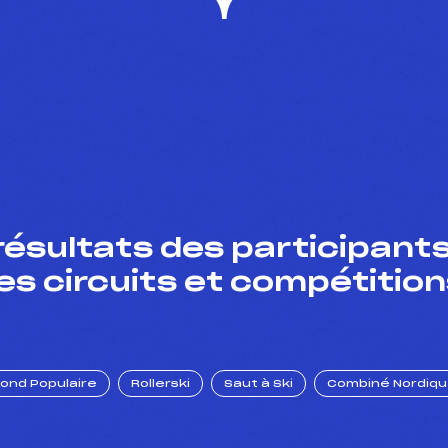
résultats des participants
es circuits et compétition
Fond Populaire
Rollerski
Saut à Ski
Combiné Nordiq