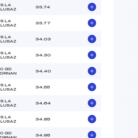
–
S LA
33.74
–
LUSAZ
–
S LA
 :
–
33.77
LUSAZ
 :
–
S LA
34.03
LUSAZ
S LA
34.30
LUSAZ
C GD
34.40
ORNAN
S LA
34.55
LUSAZ
S LA
34.64
LUSAZ
S LA
34.85
LUSAZ
C GD
34.95
ORNAN