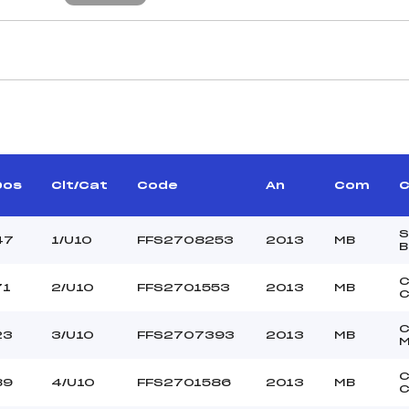
CARACTÉRISTIQU
MOURIE ALAIN (MB)
Piste :
FOURNET EVA (MB)
Altitude départ :
–
Altitude arrivée :
Dos
Clt/Cat
Code
An
Com
C
RIE CHRISTELE (MB)
Dénivelé :
Homologation :
S
47
1/U10
FFS2708253
2013
MB
B
MANCHE 2
C
71
2/U10
FFS2701553
2013
MB
C
–
Nombre de portes :
–
Heure de départ :
23
3/U10
FFS2707393
2013
MB
–
Traceur :
SILVENTE (MB)
Ouvreurs A :
C
89
4/U10
FFS2701586
2013
MB
C
MARCHAL (MB)
Ouvreurs B :