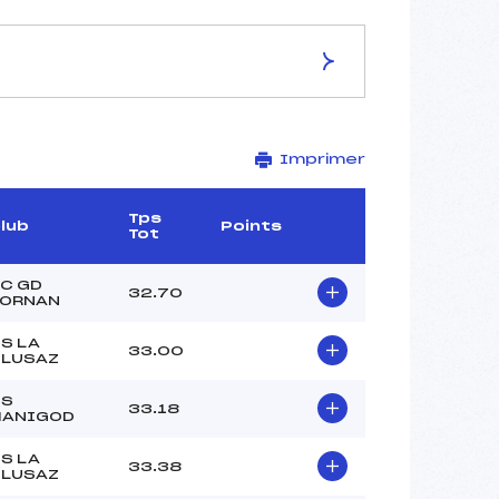
ES DE LA PISTE
Imprimer
–
–
–
Tps
lub
Points
Tot
–
–
C GD
32.70
ORNAN
S LA
33.00
LUSAZ
–
–
CS
33.18
MANIGOD
–
–
S LA
33.38
LUSAZ
–