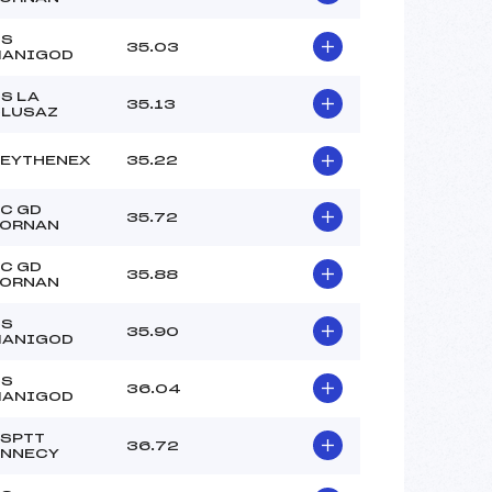
CS
35.03
MANIGOD
S LA
35.13
LUSAZ
EYTHENEX
35.22
C GD
35.72
ORNAN
C GD
35.88
ORNAN
CS
35.90
MANIGOD
CS
36.04
MANIGOD
SPTT
36.72
NNECY