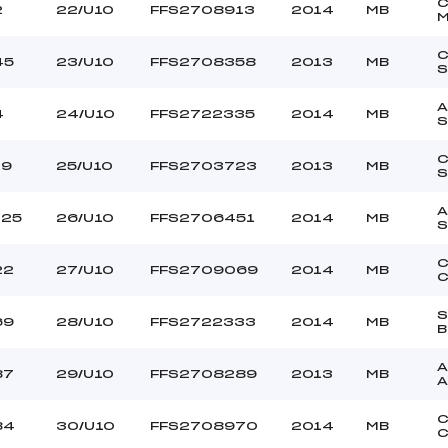
2
22/U10
FFS2708913
2014
MB
45
23/U10
FFS2708358
2013
MB
S
A
4
24/U10
FFS2722335
2014
MB
19
25/U10
FFS2703723
2013
MB
S
A
125
26/U10
FFS2706451
2014
MB
C
22
27/U10
FFS2709069
2014
MB
C
S
69
28/U10
FFS2722333
2014
MB
B
A
87
29/U10
FFS2708289
2013
MB
A
C
84
30/U10
FFS2708970
2014
MB
C