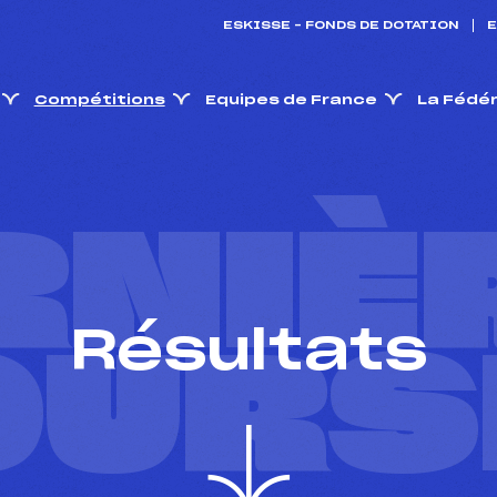
ESKISSE – FONDS DE DOTATION
E
Compétitions
Equipes de France
La Fédé
RNIÈ
Résultats
OURS