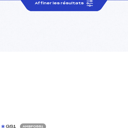
Affiner les résultats
GS1
AMBF0551