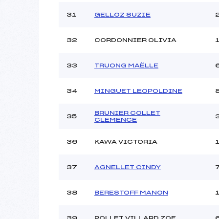
31
GELLOZ SUZIE
32
CORDONNIER OLIVIA
33
TRUONG MAËLLE
34
MINGUET LEOPOLDINE
BRUNIER COLLET
35
CLEMENCE
36
KAWA VICTORIA
37
AGNELLET CINDY
38
BERESTOFF MANON
39
POLLET VILLARD ZOE