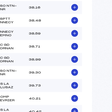
SO NTN-
38.16
NR
SPTT
38.48
NNECY
NNECY
38.59
SEMNO
C GD
38.71
ORNAN
C GD
38.99
ORNAN
SO NTN-
39.30
NR
S LA
39.73
LUSAZ
COMP
40.21
EVRIER
S LA
40.42