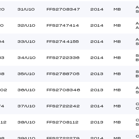
A
20
31/U10
FFS2708347
2014
MB
S
A
10
32/U10
FFS2747414
2014
MB
A
A
64
33/U10
FFS2744155
2014
MB
S
83
34/U10
FFS2722336
2014
MB
B
S
38
35/U10
FFS2788705
2013
MB
B
A
102
36/U10
FFS2708346
2013
MB
S
C
74
37/U10
FFS2722242
2014
MB
C
112
38/U10
FFS2708112
2013
MB
S
C
68
39/U10
FFS2722279
2014
MB