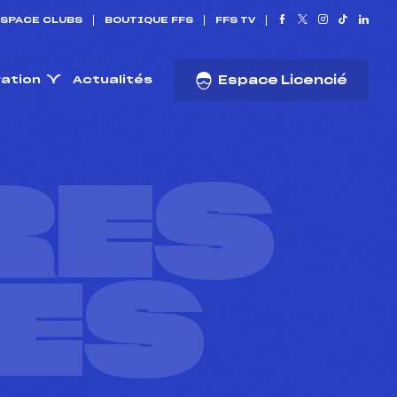
SPACE CLUBS
BOUTIQUE FFS
FFS TV
ration
Actualités
Espace Licencié
RES
ES