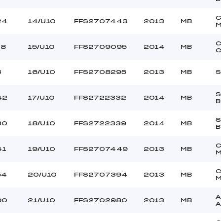
24
14/U10
FFS2707443
2013
MB
C
18
15/U10
FFS2709095
2014
MB
C
3
16/U10
FFS2708295
2013
MB
S
S
42
17/U10
FFS2722332
2014
MB
B
S
30
18/U10
FFS2722339
2014
MB
B
41
19/U10
FFS2707449
2013
MB
54
20/U10
FFS2707394
2013
MB
A
90
21/U10
FFS2702980
2013
MB
A