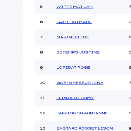
Ouvreurs C :
GAI
5
WIRTZ MAI LAN
Ouvreurs D :
Ouvreurs E :
Météo :
6
GAPIHAN MAHE
Neige :
7
MARINI ELISE
Pénalité appliquée :
8
BETEMPS JUSTINE
Catégorie :
9
LORIDAT ROSE
10
GOETGHEBEUR NINA
11
LEPAREUX ROMY
12
TAFFIGNON AURIANNE
13
BASTARD ROSSET LISON