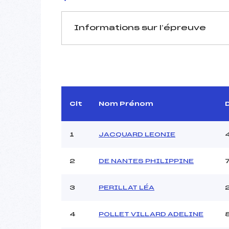
Informations sur l’épreuve
JURY DE COMPÉTITION
Délégué Technique :
Arbitre :
Assistant :
Clt
Nom Prénom
Dir. Epreuve :
MOU
1
JACQUARD LEONIE
MANCHE 1
2
DE NANTES PHILIPPINE
Nombre de portes :
Heure de départ :
3
PERILLAT LÉA
Traceur :
Ouvreurs A :
4
POLLET VILLARD ADELINE
Ouvreurs B :