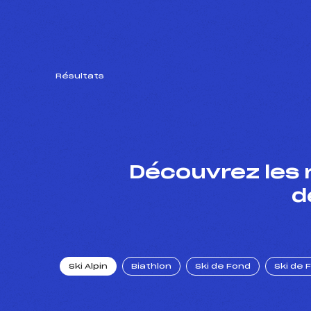
Résultats
Découvrez les 
d
Ski Alpin
Biathlon
Ski de Fond
Ski de 