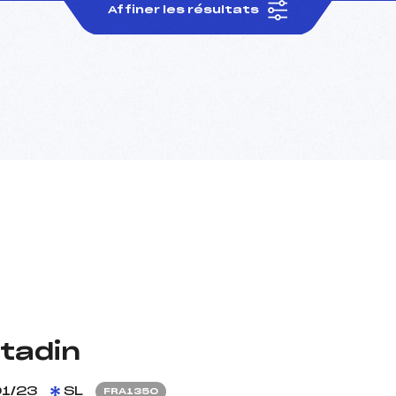
Affiner les résultats
itadin
1/23
SL
FRA1350