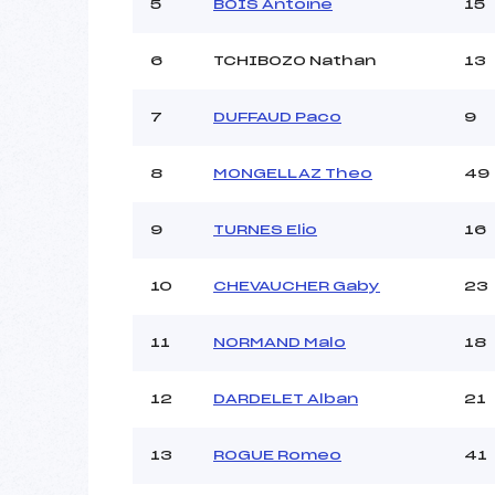
Ouvreurs C :
5
BOIS Antoine
15
Ouvreurs D :
Ouvreurs E :
6
TCHIBOZO Nathan
13
Météo :
Neige :
7
DUFFAUD Paco
9
8
MONGELLAZ Theo
49
Pénalité appliquée :
Catégorie :
9
TURNES Elio
16
10
CHEVAUCHER Gaby
23
11
NORMAND Malo
18
12
DARDELET Alban
21
13
ROGUE Romeo
41