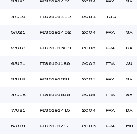
PARAND (FRA)
Ouvreurs C :
3/U21
FIS6191461
2004
FRA
SA
PERRIN (FRA)
Ouvreurs D :
–
Ouvreurs E :
4/U21
FIS6191422
2004
TOG
–
Température départ
–
Température arrivée
5/U21
FIS6191462
2004
FRA
SA
2/U18
FIS6191608
2005
FRA
SA
37.7400
*
6/U21
FIS6191189
2002
FRA
AU
3/U18
FIS6191631
2005
FRA
SA
4/U18
FIS6191616
2005
FRA
SA
7/U21
FIS6191415
2004
FRA
DA
5/U18
FIS6191712
2006
FRA
MB