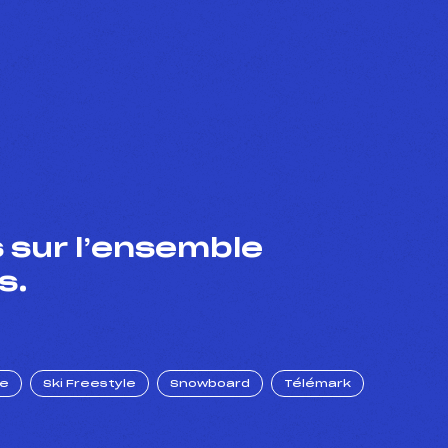
 sur l’ensemble
s.
ue
Ski Freestyle
Snowboard
Télémark