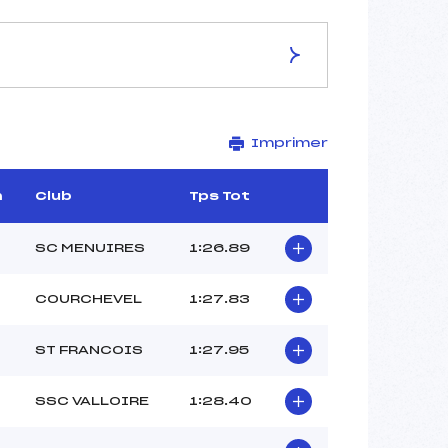
ES DE LA PISTE
Imprimer
PISTE TEMPORAIRE
2020
1860
m
Club
Tps Tot
160
1XXXXX/XX/XXXX
SC MENUIRES
1:26.89
COURCHEVEL
1:27.83
54
ST FRANCOIS
1:27.95
12H55
VIALLET (FRA)
SSC VALLOIRE
1:28.40
CONTE (FRA)
BORREL (FRA)