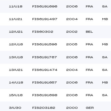
11/U18
FIS6191696
2006
FRA
SA
11/U21
FIS6191497
2004
FRA
MB
12/U21
FIS60302
2002
BEL
12/U18
FIS6191596
2005
FRA
MB
13/U18
FIS6191767
2006
FRA
SA
13/U21
FIS6191474
2004
FRA
SA
14/U18
FIS6191657
2006
FRA
MB
15/U18
FIS6191698
2006
FRA
SA
3/U30
FIS203182
2000
GER