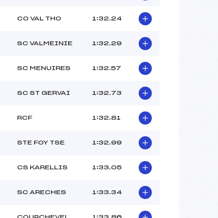
CO VAL THO
1:32.24
SC VALMEINIE
1:32.29
SC MENUIRES
1:32.57
SC ST GERVAI
1:32.73
RCF
1:32.81
STE FOY TSE
1:32.99
CS KARELLIS
1:33.05
SC ARECHES
1:33.34
COURCHEVEL
1:33.86