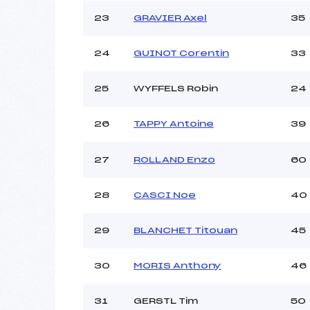
23
GRAVIER Axel
35
24
GUINOT Corentin
33
25
WYFFELS Robin
24
26
TAPPY Antoine
39
27
ROLLAND Enzo
60
28
CASCI Noe
40
29
BLANCHET Titouan
45
30
MORIS Anthony
46
31
GERSTL Tim
50