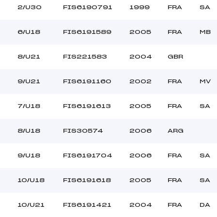
2/U30
FIS6190791
1999
FRA
SA
6/U18
FIS6191589
2005
FRA
MB
8/U21
FIS221583
2004
GBR
9/U21
FIS6191160
2002
FRA
MV
7/U18
FIS6191613
2005
FRA
SA
8/U18
FIS30574
2006
ARG
9/U18
FIS6191704
2006
FRA
SA
10/U18
FIS6191618
2005
FRA
SA
10/U21
FIS6191421
2004
FRA
DA