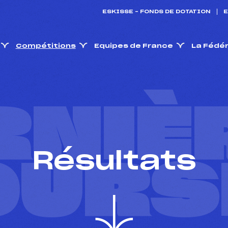
ESKISSE – FONDS DE DOTATION
E
Compétitions
Equipes de France
La Fédé
RNIÈ
Résultats
OURS