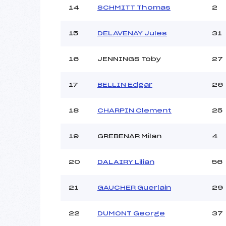
14
SCHMITT Thomas
2
15
DELAVENAY Jules
31
16
JENNINGS Toby
27
17
BELLIN Edgar
26
18
CHARPIN Clement
25
19
GREBENAR Milan
4
20
DALAIRY Lilian
56
21
GAUCHER Guerlain
29
22
DUMONT George
37