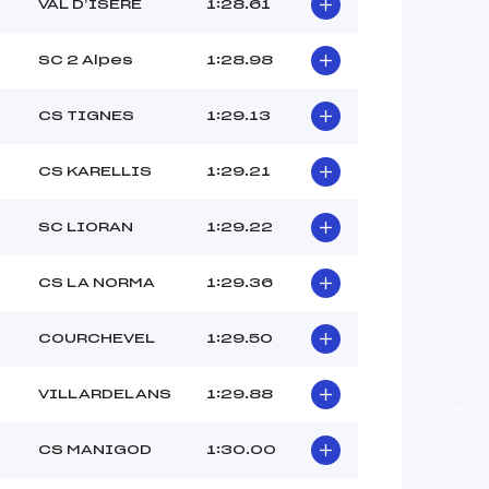
PARAND (FRA)
VAL D’ISERE
1:28.61
PERRIN (FRA)
–
SC 2 Alpes
1:28.98
 :
–
 :
–
CS TIGNES
1:29.13
CS KARELLIS
1:29.21
SC LIORAN
1:29.22
CS LA NORMA
1:29.36
COURCHEVEL
1:29.50
VILLARDELANS
1:29.88
CS MANIGOD
1:30.00