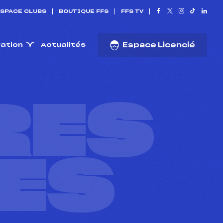
SPACE CLUBS
BOUTIQUE FFS
FFS TV
ration
Actualités
Espace Licencié
RES
ES