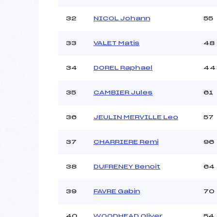
32
NICOL Johann
55
33
VALET Matis
48
34
DOREL Raphael
44
35
CAMBIER Jules
61
36
JEULIN MERVILLE Leo
57
37
CHARRIERE Remi
96
38
DUFRENEY Benoit
64
39
FAVRE Gabin
70
40
WOODHEAD Oliver
54