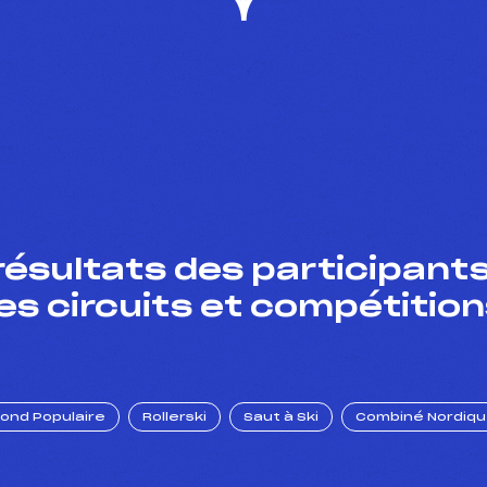
résultats des participants
es circuits et compétition
Fond Populaire
Rollerski
Saut à Ski
Combiné Nordiq