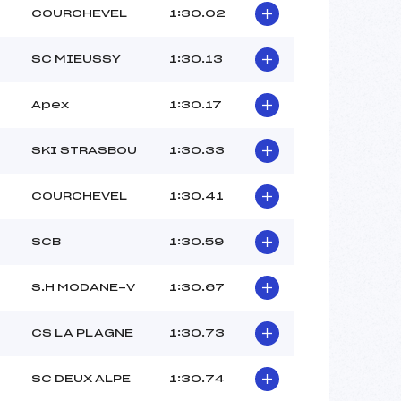
COURCHEVEL
1:30.02
SC MIEUSSY
1:30.13
Apex
1:30.17
SKI STRASBOU
1:30.33
COURCHEVEL
1:30.41
SCB
1:30.59
S.H MODANE-V
1:30.67
CS LA PLAGNE
1:30.73
SC DEUX ALPE
1:30.74