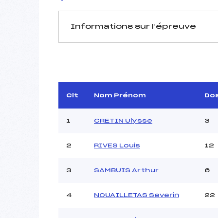
Informations sur l’épreuve
JURY DE COMPÉTITION
Délégué Technique :
GU
Arbitre :
Assistant :
Clt
Nom Prénom
Do
Dir. Epreuve :
BEL
1
CRETIN Ulysse
3
2
RIVES Louis
12
MANCHE 1
Nombre de portes :
3
SAMBUIS Arthur
6
Heure de départ :
Traceur :
4
NOUAILLETAS Severin
22
Ouvreurs A :
Ouvreurs B :