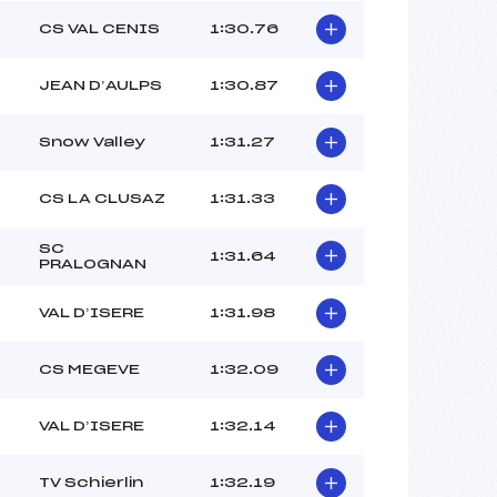
CS VAL CENIS
1:30.76
JEAN D’AULPS
1:30.87
Snow Valley
1:31.27
CS LA CLUSAZ
1:31.33
SC
1:31.64
PRALOGNAN
VAL D’ISERE
1:31.98
CS MEGEVE
1:32.09
VAL D’ISERE
1:32.14
TV Schierlin
1:32.19