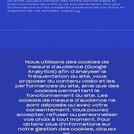
de la FFS, qui peut contenir des offres commerciales et
promotionnelles de la FFS ou de ses partenaires. Pour plus
d’informations sur les modalités d’exercice de vos droits et
la gestion de vos données, cliquez
ici
CONTACT
Nous utilisons des cookies de
ESPACE PRESSE
mesure d’audience (Google
Analytics) afin d’analyser la
fréquentation du site, vous
Ressources
proposer du contenu vidéo et les
performances du site, ainsi que des
Pass’Neige
cookies permettant le
Projet sportif fédéral
fonctionnement du site. Les
cookies de mesure d’audience ne
Projet de performance fédéral
sont déposés qu’avec votre
Antidopage
consentement. Vous pouvez
Pôle Développement, Formation, Suivi
accepter, refuser ou personnaliser
Scientifique
vos choix à tout moment. Pour
Listes ministérielles
obtenir plus d'informations sur
notre gestion des cookies, cliquez
Pôle vie de l’athlète