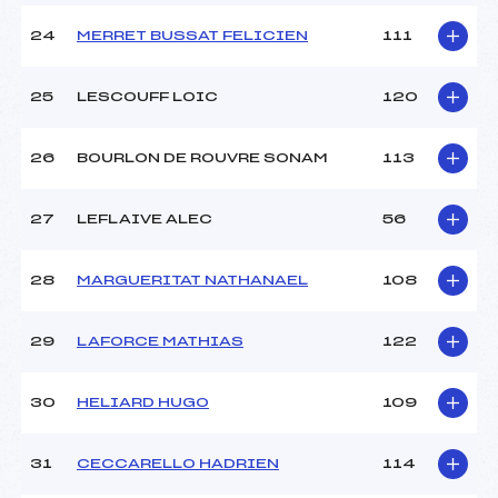
24
MERRET BUSSAT FELICIEN
111
25
LESCOUFF LOIC
120
26
BOURLON DE ROUVRE SONAM
113
27
LEFLAIVE ALEC
56
28
MARGUERITAT NATHANAEL
108
29
LAFORCE MATHIAS
122
30
HELIARD HUGO
109
31
CECCARELLO HADRIEN
114