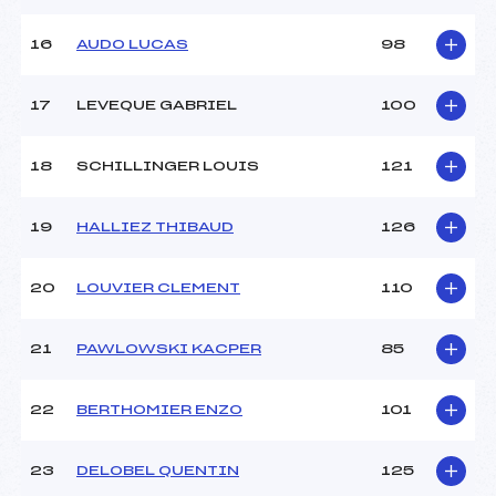
Pénalité appliquée :
87.2600
16
AUDO LUCAS
98
Catégorie :
U18->Mas
17
LEVEQUE GABRIEL
100
18
SCHILLINGER LOUIS
121
19
HALLIEZ THIBAUD
126
20
LOUVIER CLEMENT
110
21
PAWLOWSKI KACPER
85
22
BERTHOMIER ENZO
101
23
DELOBEL QUENTIN
125