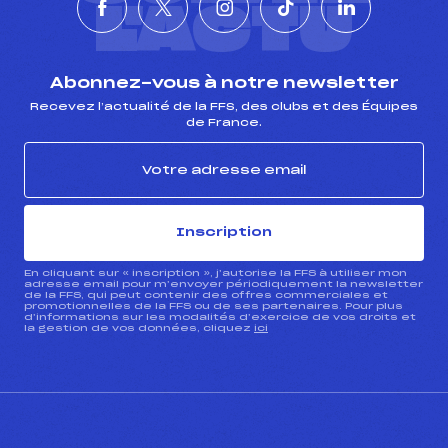
L'ACTU
Abonnez-vous à notre newsletter
Recevez l’actualité de la FFS, des clubs et des Équipes
de France.
Inscription
En cliquant sur « inscription », j’autorise la FFS à utiliser mon
adresse email pour m’envoyer périodiquement la newsletter
de la FFS, qui peut contenir des offres commerciales et
promotionnelles de la FFS ou de ses partenaires. Pour plus
d’informations sur les modalités d’exercice de vos droits et
la gestion de vos données, cliquez
ici