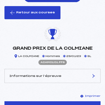
Retour aux courses
foi(s) le ski
GRAND PRIX DE LA COLMIANE
LA COLMIANE
Hommes
29/01/23
SL
ACAM0101.FFS
Informations sur l’épreuve
JURY DE COMPÉTITION
Imprimer
Délégué Technique :
ASTRAUDO PIERRE (CA)
Arbitre :
RIPOLL CLEMENT (CA)