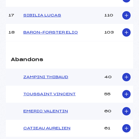
Pénalité appliquée :
109.3700
Catégorie :
U16
17
SIBILIA LUCAS
110
18
BARON–FORSTER ELIO
103
Abandons
ZAMPINI THIBAUD
40
TOUSSAINT VINCENT
55
EMERIC VALENTIN
60
CATIEAU AURELIEN
61