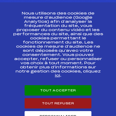
CONTACT
Nous utilisons des cookies de
ESPACE PRESSE
mesure d’audience (Google
Analytics) afin d’analyser la
fréquentation du site, vous
Ressources
proposer du contenu vidéo et les
performances du site, ainsi que des
Pass’Neige
cookies permettant le
Projet sportif fédéral
fonctionnement du site. Les
cookies de mesure d’audience ne
Projet de performance fédéral
sont déposés qu’avec votre
Antidopage
consentement. Vous pouvez
Pôle Développement, Formation, Suivi
accepter, refuser ou personnaliser
Scientifique
vos choix à tout moment. Pour
Listes ministérielles
obtenir plus d'informations sur
notre gestion des cookies, cliquez
Pôle vie de l’athlète
ici
.
Enseignement professionnel
Informatique et chronométrage
Circuits
TOUT ACCEPTER
Carrières
Développement des habiletés mentales
TOUT REFUSER