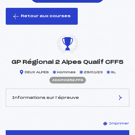
Retour aux courses
foi(s) le ski
GP Régional 2 Alpes Qualif CFFS
DEUX ALPES
Hommes
29/01/23
SL
ADAM0252.FFS
Informations sur l’épreuve
JURY DE COMPÉTITION
Imprimer
Délégué Technique :
LAFAY BERNARD (DA)
Arbitre :
LE DANTEC ALEXANDRE