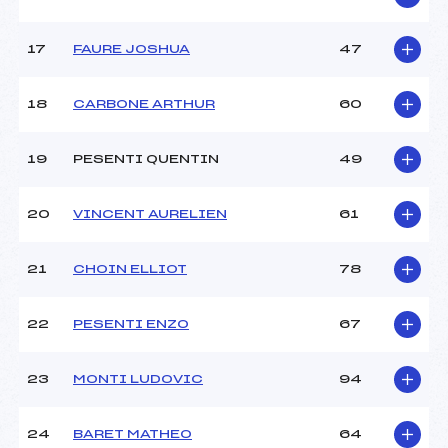
Pénalité appliquée :
79.4400
Catégorie :
U18->Mas
17
FAURE JOSHUA
47
18
CARBONE ARTHUR
60
19
PESENTI QUENTIN
49
20
VINCENT AURELIEN
61
21
CHOIN ELLIOT
78
22
PESENTI ENZO
67
23
MONTI LUDOVIC
94
24
BARET MATHEO
64