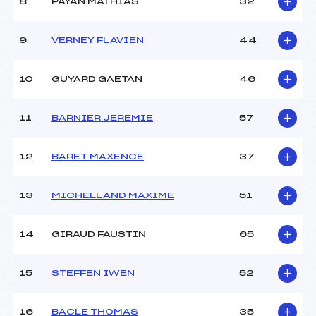
8
PAYAN MATHIAS
32
Ouvreurs C :
LEBRET (DA)
Ouvreurs D :
–
Ouvreurs E :
–
9
VERNEY FLAVIEN
44
Météo :
–
Neige :
–
10
GUYARD GAETAN
46
MANCHE 2
11
BARNIER JEREMIE
57
Nombre de portes :
–
Heure de départ :
–
12
BARET MAXENCE
37
Traceur :
–
Ouvreurs A :
ROME (DA)
13
MICHELLAND MAXIME
51
Ouvreurs B :
BARALDI (DA)
Ouvreurs C :
LEBRET (DA)
Ouvreurs D :
–
14
GIRAUD FAUSTIN
65
Ouvreurs E :
–
Température départ :
–
15
STEFFEN IWEN
52
Température arrivée :
–
16
BACLE THOMAS
35