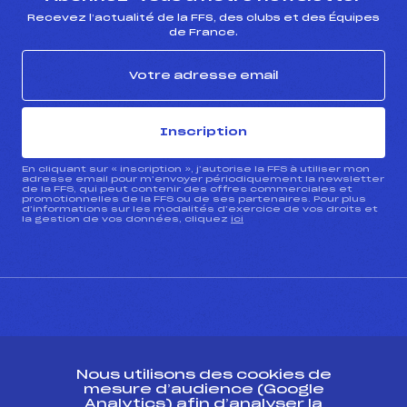
Recevez l’actualité de la FFS, des clubs et des Équipes
de France.
Inscription
En cliquant sur « inscription », j’autorise la FFS à utiliser mon
adresse email pour m’envoyer périodiquement la newsletter
de la FFS, qui peut contenir des offres commerciales et
promotionnelles de la FFS ou de ses partenaires. Pour plus
d’informations sur les modalités d’exercice de vos droits et
la gestion de vos données, cliquez
ici
CONTACT
Nous utilisons des cookies de
ESPACE PRESSE
mesure d’audience (Google
Analytics) afin d’analyser la