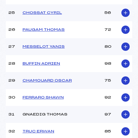
25
CHOSSAT CYRIL
56
26
PAUGAM THOMAS
72
27
MESSELOT YANIS
80
28
BUFFIN ADRIEN
98
29
CHAMOUARD OSCAR
75
30
FERRARO SHAWN
92
31
GNAEDIG THOMAS
97
32
TRUC ERWAN
85