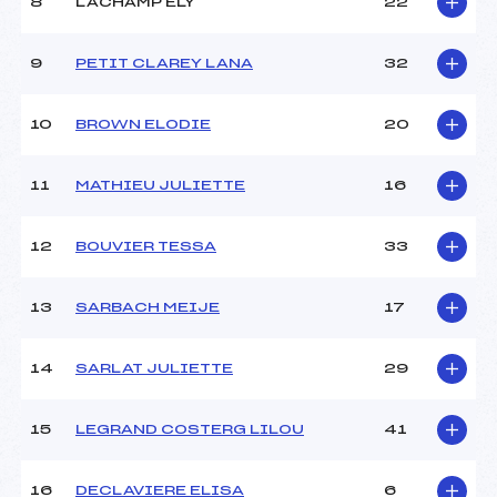
8
LACHAMP ELY
22
Ouvreurs D :
–
Ouvreurs E :
–
Météo :
–
9
PETIT CLAREY LANA
32
Neige :
–
10
BROWN ELODIE
20
MANCHE 2
11
MATHIEU JULIETTE
16
Nombre de portes :
–
Heure de départ :
–
Traceur :
–
12
BOUVIER TESSA
33
Ouvreurs A :
–
Ouvreurs B :
–
13
SARBACH MEIJE
17
Ouvreurs C :
–
Ouvreurs D :
–
Ouvreurs E :
–
14
SARLAT JULIETTE
29
Température départ :
–
Température arrivée :
–
15
LEGRAND COSTERG LILOU
41
Pénalité appliquée :
118.4600
16
DECLAVIERE ELISA
6