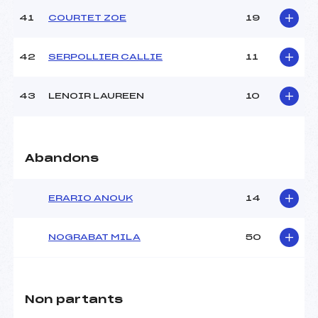
41
COURTET ZOE
19
42
SERPOLLIER CALLIE
11
43
LENOIR LAUREEN
10
Abandons
ERARIO ANOUK
14
NOGRABAT MILA
50
Non partants