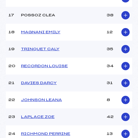
Catégorie :
U14
17
POSSOZ CLEA
38
18
MAGNANI EMILY
12
19
TRINQUET CALY
35
20
RECORDON LOUISE
34
21
DAVIES DARCY
31
22
JOHNSON LEANA
8
23
LAPLACE ZOE
42
24
RICHMOND PERRINE
13