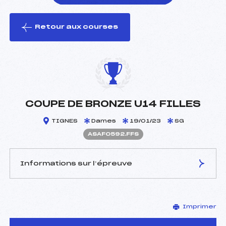
Retour aux courses
foi(s) le ski
COUPE DE BRONZE U14 FILLES
TIGNES
Dames
19/01/23
SG
ASAF0592.FFS
Informations sur l’épreuve
JURY DE COMPÉTITION
Imprimer
Délégué Technique :
MEREL BERTRAND (SA)
Arbitre :
CHAINE CAROLINE (SA)