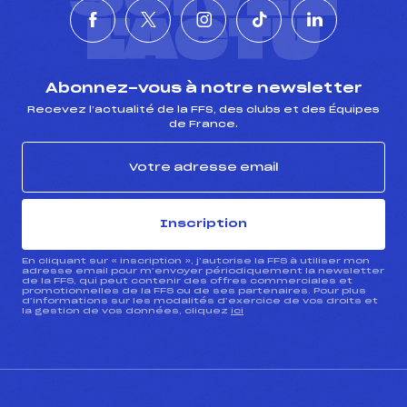
L'ACTU
Abonnez-vous à notre newsletter
Recevez l’actualité de la FFS, des clubs et des Équipes
de France.
Inscription
En cliquant sur « inscription », j’autorise la FFS à utiliser mon
adresse email pour m’envoyer périodiquement la newsletter
de la FFS, qui peut contenir des offres commerciales et
promotionnelles de la FFS ou de ses partenaires. Pour plus
d’informations sur les modalités d’exercice de vos droits et
la gestion de vos données, cliquez
ici