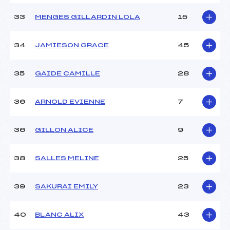
33
MENGES GILLARDIN LOLA
15
34
JAMIESON GRACE
45
35
GAIDE CAMILLE
28
36
ARNOLD EVIENNE
7
36
GILLON ALICE
9
38
SALLES MELINE
25
39
SAKURAI EMILY
23
40
BLANC ALIX
43