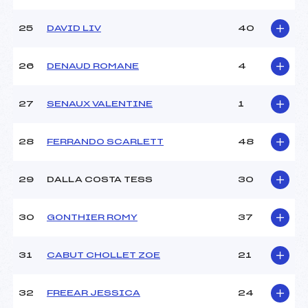
25
DAVID LIV
40
26
DENAUD ROMANE
4
27
SENAUX VALENTINE
1
28
FERRANDO SCARLETT
48
29
DALLA COSTA TESS
30
30
GONTHIER ROMY
37
31
CABUT CHOLLET ZOE
21
32
FREEAR JESSICA
24