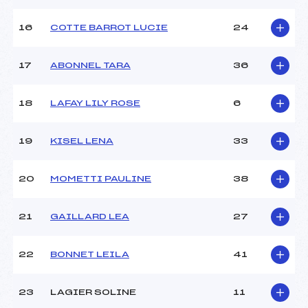
16
COTTE BARROT LUCIE
24
Pénalité appliquée :
113.4200
Catégorie :
U14
17
ABONNEL TARA
36
18
LAFAY LILY ROSE
6
19
KISEL LENA
33
20
MOMETTI PAULINE
38
21
GAILLARD LEA
27
22
BONNET LEILA
41
23
LAGIER SOLINE
11