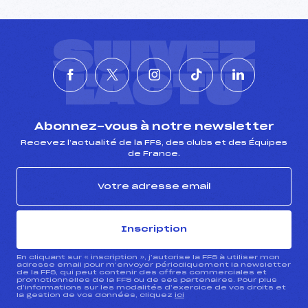
SUIVEZ
L'ACTU
Abonnez-vous à notre newsletter
Recevez l’actualité de la FFS, des clubs et des Équipes
de France.
Inscription
En cliquant sur « inscription », j’autorise la FFS à utiliser mon
adresse email pour m’envoyer périodiquement la newsletter
de la FFS, qui peut contenir des offres commerciales et
promotionnelles de la FFS ou de ses partenaires. Pour plus
d’informations sur les modalités d’exercice de vos droits et
la gestion de vos données, cliquez
ici