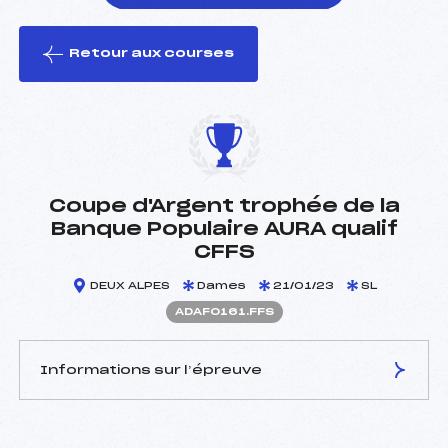
Retour aux courses
foi(s) le ski
Coupe d'Argent trophée de la
Banque Populaire AURA qualif
CFFS
DEUX ALPES
Dames
21/01/23
SL
ADAF0161.FFS
Informations sur l’épreuve
JURY DE COMPÉTITION