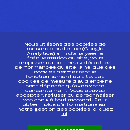
CONTACT
Nous utilisons des cookies de
ESPACE PRESSE
mesure d’audience (Google
Analytics) afin d’analyser la
fréquentation du site, vous
Ressources
proposer du contenu vidéo et les
performances du site, ainsi que des
Pass’Neige
cookies permettant le
Projet sportif fédéral
fonctionnement du site. Les
cookies de mesure d’audience ne
Projet de performance fédéral
sont déposés qu’avec votre
Antidopage
consentement. Vous pouvez
Pôle Développement, Formation, Suivi
accepter, refuser ou personnaliser
Scientifique
vos choix à tout moment. Pour
Listes ministérielles
obtenir plus d'informations sur
notre gestion des cookies, cliquez
Pôle vie de l’athlète
ici
.
Enseignement professionnel
Informatique et chronométrage
Circuits