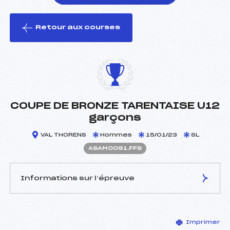
Retour aux courses
foi(s) le ski
COUPE DE BRONZE TARENTAISE U12
garçons
VAL THORENS
Hommes
15/01/23
SL
ASAM0091.FFS
Informations sur l’épreuve
JURY DE COMPÉTITION
Imprimer
Délégué Technique :
AUFRERE MARIE (SA)