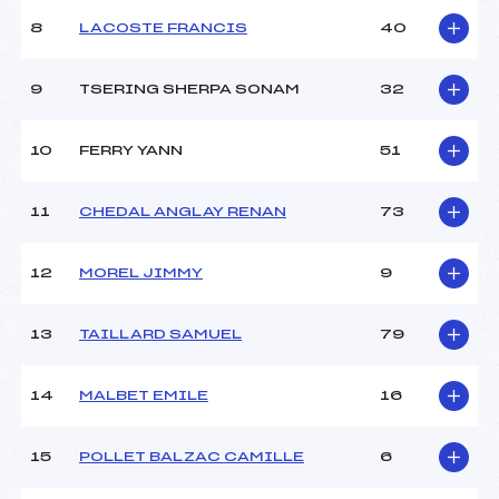
Ouvreurs B :
MEYER BISCH (SA)
8
LACOSTE FRANCIS
40
Ouvreurs C :
BARNOIN (SA)
Ouvreurs D :
–
Ouvreurs E :
–
9
TSERING SHERPA SONAM
32
Météo :
–
Neige :
–
10
FERRY YANN
51
MANCHE 2
11
CHEDAL ANGLAY RENAN
73
Nombre de portes :
43
Heure de départ :
12H30
12
MOREL JIMMY
9
Traceur :
BAL (SA)
Ouvreurs A :
HAGHIGHAT (SA)
13
TAILLARD SAMUEL
79
Ouvreurs B :
MEYER BISCH (SA)
Ouvreurs C :
BARNOIN (SA)
Ouvreurs D :
–
14
MALBET EMILE
16
Ouvreurs E :
–
Température départ :
–
15
POLLET BALZAC CAMILLE
6
Température arrivée :
–