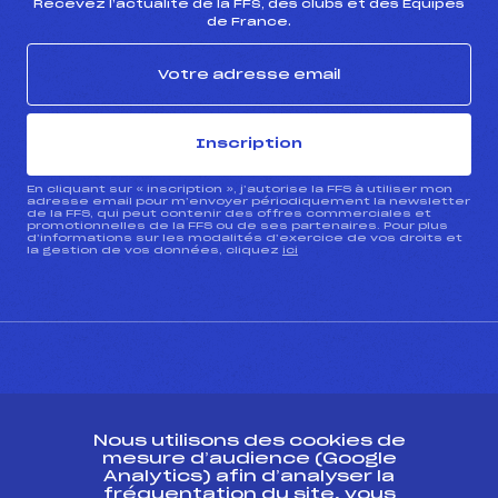
Recevez l’actualité de la FFS, des clubs et des Équipes
de France.
Inscription
En cliquant sur « inscription », j’autorise la FFS à utiliser mon
adresse email pour m’envoyer périodiquement la newsletter
de la FFS, qui peut contenir des offres commerciales et
promotionnelles de la FFS ou de ses partenaires. Pour plus
d’informations sur les modalités d’exercice de vos droits et
la gestion de vos données, cliquez
ici
CONTACT
Nous utilisons des cookies de
ESPACE PRESSE
mesure d’audience (Google
Analytics) afin d’analyser la
fréquentation du site, vous