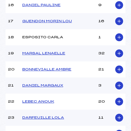
Température arrivée :
–
16
DANIEL PAULINE
9
17
GUENDON MORIN LOU
16
Pénalité appliquée :
230.0000
Catégorie :
U12
18
ESPOSITO CARLA
1
19
MARSAL LENAELLE
32
20
BONNEVIALLE AMBRE
21
21
DANIEL MARGAUX
3
22
LEBEC ANOUK
20
23
DARFEUILLE LOLA
11