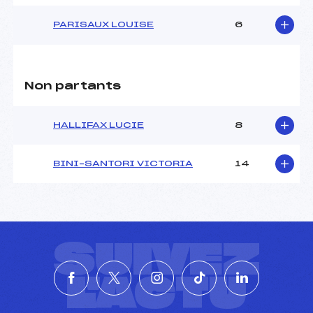
PARISAUX LOUISE
6
Non partants
HALLIFAX LUCIE
8
BINI–SANTORI VICTORIA
14
SUIVEZ
L'ACTU