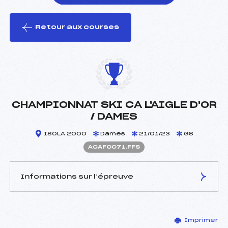
Retour aux courses
foi(s) le ski
CHAMPIONNAT SKI CA L'AIGLE D'OR
/ DAMES
ISOLA 2000
Dames
21/01/23
GS
ACAF0071.FFS
Informations sur l’épreuve
JURY DE COMPÉTITION
Imprimer
Délégué Technique :
MANASSERO DENIS (CA)