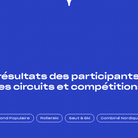
résultats des participants
es circuits et compétition
Fond Populaire
Rollerski
Saut à Ski
Combiné Nordiq