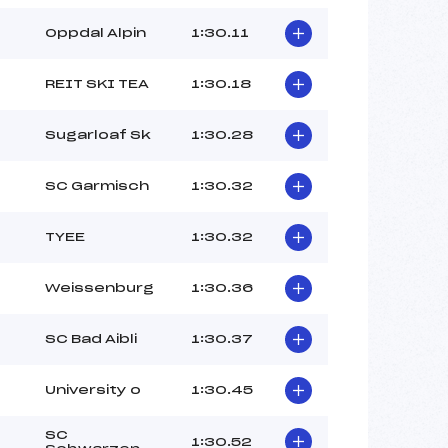
Oppdal Alpin
1:30.11
REIT SKI TEA
1:30.18
Sugarloaf Sk
1:30.28
SC Garmisch
1:30.32
TYEE
1:30.32
Weissenburg
1:30.36
SC Bad Aibli
1:30.37
University o
1:30.45
SC
1:30.52