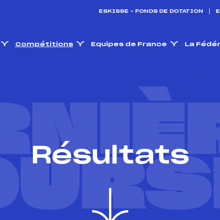
ESKISSE – FONDS DE DOTATION
E
Compétitions
Equipes de France
La Fédé
RNIÈ
Résultats
OURS