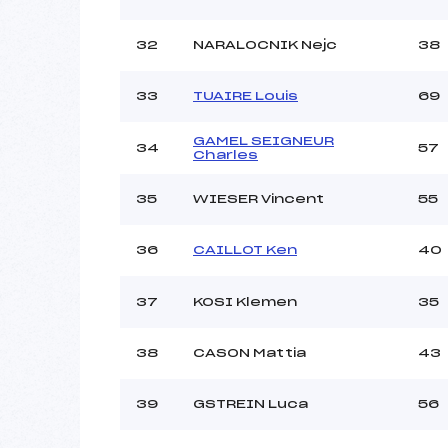
32
NARALOCNIK Nejc
38
33
TUAIRE Louis
69
GAMEL SEIGNEUR
34
57
Charles
35
WIESER Vincent
55
36
CAILLOT Ken
40
37
KOSI Klemen
35
38
CASON Mattia
43
39
GSTREIN Luca
56