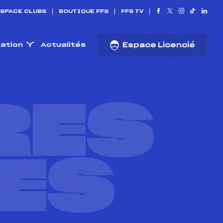
SPACE CLUBS
BOUTIQUE FFS
FFS TV
ration
Actualités
Espace Licencié
RES
ES