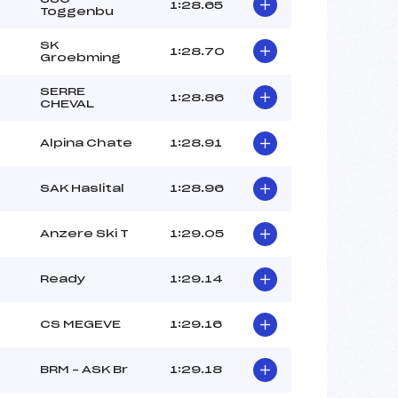
–
1:28.65
Toggenbu
–
–
SK
1:28.70
Groebming
 :
–
 :
–
SERRE
1:28.86
CHEVAL
Alpina Chate
1:28.91
SAK Haslital
1:28.96
Anzere Ski T
1:29.05
Ready
1:29.14
CS MEGEVE
1:29.16
BRM – ASK Br
1:29.18