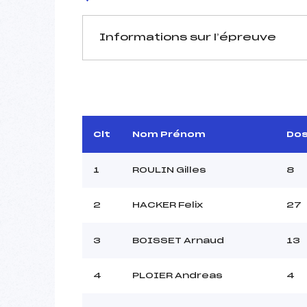
Informations sur l’épreuve
JURY DE COMPÉTITION
Délégué Technique :
GIO
Arbitre :
Assistant :
PER
Clt
Nom Prénom
Do
Dir. Epreuve :
1
ROULIN Gilles
8
2
HACKER Felix
27
MANCHE 1
Nombre de portes :
3
BOISSET Arnaud
13
Heure de départ :
Traceur :
4
PLOIER Andreas
4
Ouvreurs A :
Ouvreurs B :