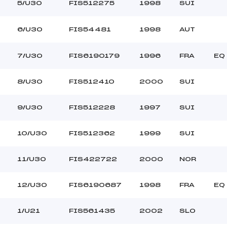
DUTRIEVOZ (FRA)
Ouvreurs C :
5/U30
FIS512275
1998
SUI
MATTIO (FRA)
Ouvreurs D :
–
Ouvreurs E :
6/U30
FIS54481
1998
AUT
–
Température départ
–
Température arrivée
7/U30
FIS6190179
1996
FRA
EQ
15.0000
8/U30
FIS512410
2000
SUI
*
9/U30
FIS512228
1997
SUI
10/U30
FIS512362
1999
SUI
11/U30
FIS422722
2000
NOR
12/U30
FIS6190687
1998
FRA
EQ
1/U21
FIS561435
2002
SLO