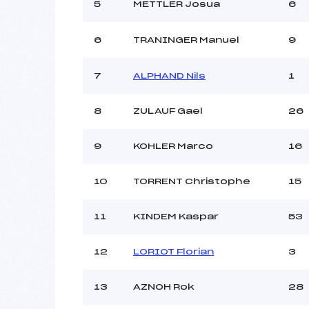
Ouvreurs C :
5
METTLER Josua
6
Ouvreurs D :
Ouvreurs E :
6
TRANINGER Manuel
9
Météo :
Neige :
7
ALPHAND Nils
1
Pénalité appliquée :
8
ZULAUF Gael
26
Catégorie :
9
KOHLER Marco
16
10
TORRENT Christophe
15
11
KINDEM Kaspar
53
12
LORIOT Florian
3
13
AZNOH Rok
28