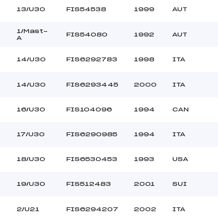
13/U30
FIS54538
1999
AUT
1/Mast-
FIS54080
1992
AUT
A
14/U30
FIS6292783
1998
ITA
14/U30
FIS6293445
2000
ITA
16/U30
FIS104096
1994
CAN
17/U30
FIS6290985
1994
ITA
18/U30
FIS6530453
1993
USA
19/U30
FIS512483
2001
SUI
2/U21
FIS6294207
2002
ITA