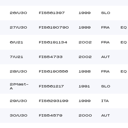
26/U30
FIS561397
1999
SLO
27/U30
FIS6190790
1999
FRA
EQ
6/U21
FIS6191134
2002
FRA
EQ
7/U21
FIS54733
2002
AUT
28/U30
FIS6190556
1998
FRA
EQ
2/Mast-
FIS561217
1991
SLO
A
29/U30
FIS6293199
1999
ITA
30/U30
FIS54579
2000
AUT