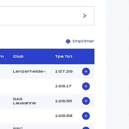
ES DE LA PISTE
Imprimer
CAMILLE RICOU
2448
1857
m
Club
Tps Tot
591
13815/11/20
Lenzerheide-
1:27.29
1:28.17
–
SAS
1:28.55
Lausanne
–
–
1:28.58
–
–
SSC