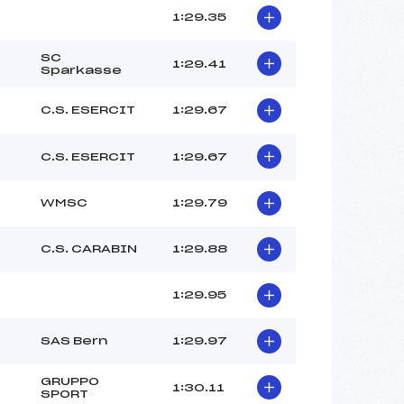
1:29.35
SC
1:29.41
Sparkasse
C.S. ESERCIT
1:29.67
C.S. ESERCIT
1:29.67
WMSC
1:29.79
C.S. CARABIN
1:29.88
1:29.95
SAS Bern
1:29.97
GRUPPO
1:30.11
SPORT