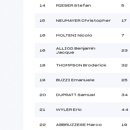
14
RIESER Stefan
5
15
NEUMAYER Christopher
17
16
MOLTENI Nicolo
7
ALLIOD Benjamin
16
23
Jacque
18
THOMPSON Broderick
32
19
BUZZI Emanuele
25
20
DUPRATT Samuel
34
21
WYLER Eric
44
22
ABBRUZZESE Marco
19