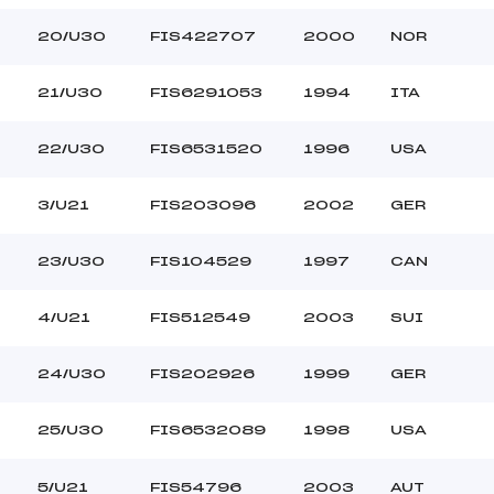
20/U30
FIS422707
2000
NOR
21/U30
FIS6291053
1994
ITA
22/U30
FIS6531520
1996
USA
3/U21
FIS203096
2002
GER
23/U30
FIS104529
1997
CAN
4/U21
FIS512549
2003
SUI
24/U30
FIS202926
1999
GER
25/U30
FIS6532089
1998
USA
5/U21
FIS54796
2003
AUT