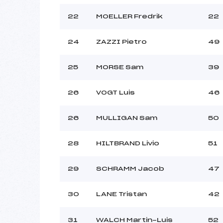
22
MOELLER Fredrik
22
24
ZAZZI Pietro
49
25
MORSE Sam
39
26
VOGT Luis
46
26
MULLIGAN Sam
50
28
HILTBRAND Livio
51
29
SCHRAMM Jacob
47
30
LANE Tristan
42
31
WALCH Martin-Luis
52