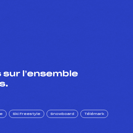
 sur l’ensemble
s.
ue
Ski Freestyle
Snowboard
Télémark