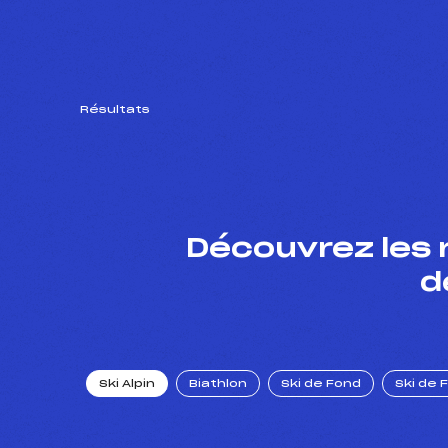
Résultats
Découvrez les 
d
Ski Alpin
Biathlon
Ski de Fond
Ski de 