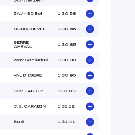
Schwarzen
ZAJ – SD Bel
1:30.58
COURCHEVEL
1:30.65
SERRE
1:30.85
CHEVAL
Wsv Schladmi
1:30.93
VAL D’ISERE
1:30.95
BRM – ASK Br
1:31.09
C.S. CARABIN
1:31.12
Sc S
1:31.41