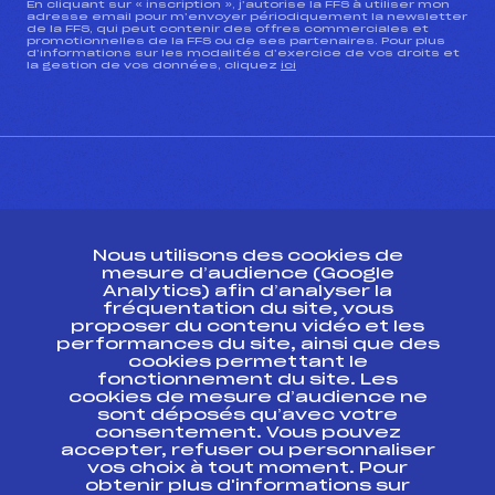
En cliquant sur « inscription », j’autorise la FFS à utiliser mon
adresse email pour m’envoyer périodiquement la newsletter
de la FFS, qui peut contenir des offres commerciales et
promotionnelles de la FFS ou de ses partenaires. Pour plus
d’informations sur les modalités d’exercice de vos droits et
la gestion de vos données, cliquez
ici
CONTACT
Nous utilisons des cookies de
ESPACE PRESSE
mesure d’audience (Google
Analytics) afin d’analyser la
fréquentation du site, vous
Ressources
proposer du contenu vidéo et les
performances du site, ainsi que des
Pass’Neige
cookies permettant le
Projet sportif fédéral
fonctionnement du site. Les
cookies de mesure d’audience ne
Projet de performance fédéral
sont déposés qu’avec votre
Antidopage
consentement. Vous pouvez
Pôle Développement, Formation, Suivi
accepter, refuser ou personnaliser
Scientifique
vos choix à tout moment. Pour
Listes ministérielles
obtenir plus d'informations sur