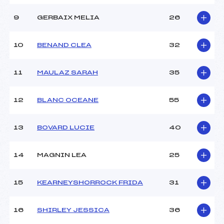
Ouvreurs E :
–
Météo :
–
9
GERBAIX MELIA
26
Neige :
–
10
BENAND CLEA
32
MANCHE 2
11
MAULAZ SARAH
35
Nombre de portes :
–
Heure de départ :
–
Traceur :
–
12
BLANC OCEANE
55
Ouvreurs A :
BENAND ()
Ouvreurs B :
–
13
BOVARD LUCIE
40
Ouvreurs C :
–
Ouvreurs D :
–
Ouvreurs E :
–
14
MAGNIN LEA
25
Température départ :
–
Température arrivée :
–
15
KEARNEYSHORROCK FRIDA
31
Pénalité appliquée :
–
16
SHIRLEY JESSICA
36
Catégorie :
U10