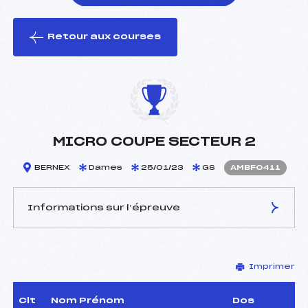
Retour aux courses
foi(s) le ski
MICRO COUPE SECTEUR 2
BERNEX
Dames
25/01/23
GS
AMBF0411
Informations sur l’épreuve
JURY DE COMPÉTITION
Imprimer
Délégué Technique :
RICHARD MICHEL (MB)
Arbitre :
MAULAZ ANGÉLIQUE (MB)
Assistant :
–
Clt
Nom Prénom
Dos