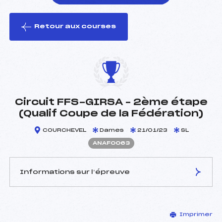
Retour aux courses
foi(s) le ski
Circuit FFS-GIRSA – 2ème étape
(Qualif Coupe de la Fédération)
COURCHEVEL
Dames
21/01/23
SL
ANAF0063
Informations sur l’épreuve
JURY DE COMPÉTITION
Imprimer
Délégué Technique :
RIVAL PIERRE (FZ)