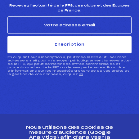
Recevez l’actualité de la FFS, des clubs et des Équipes
de France.
Pénalité appliquée :
130.4700
Catégorie :
U18->Mas
Inscription
En cliquant sur « inscription », j’autorise la FFS à utiliser mon
adresse email pour m’envoyer périodiquement la newsletter
de la FFS, qui peut contenir des offres commerciales et
promotionnelles de la FFS ou de ses partenaires. Pour plus
d’informations sur les modalités d’exercice de vos droits et
la gestion de vos données, cliquez
ici
CONTACT
Nous utilisons des cookies de
ESPACE PRESSE
mesure d’audience (Google
Analytics) afin d’analyser la