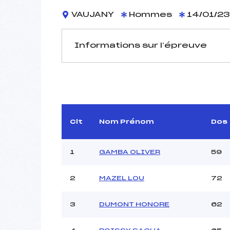
VAUJANY
Hommes
14/01/23
Informations sur l’épreuve
JURY DE COMPÉTITION
Délégué Technique :
JOU
Arbitre :
T
Assistant :
Clt
Nom Prénom
Dos
Dir. Epreuve :
VAQ
1
GAMBA OLIVER
59
MANCHE 1
2
MAZEL LOU
72
Nombre de portes :
Heure de départ :
3
DUMONT HONORE
62
Traceur :
Ouvreurs A :