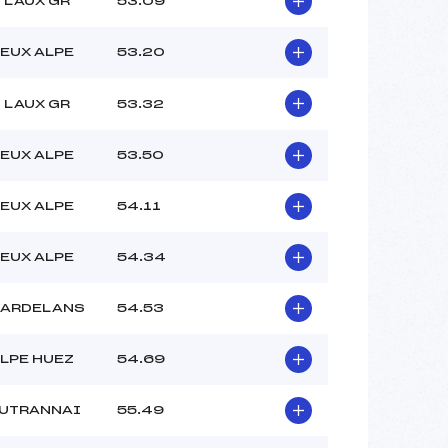
 LAUX GR
53.09
PAVOLINI (DA)
VAQUERIZO (DA)
EUX ALPE
53.20
ROCHAS (DA)
–
 :
–
 LAUX GR
53.32
 :
–
EUX ALPE
53.50
EUX ALPE
54.11
EUX ALPE
54.34
LARDELANS
54.53
LPE HUEZ
54.69
AUTRANNAI
55.49