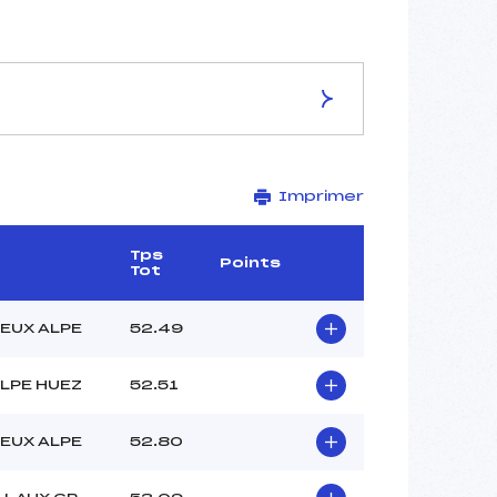
ES DE LA PISTE
Imprimer
STADE DE MONT-FRAIS
1937
1685
Tps
Points
Tot
252
3527/01/18
EUX ALPE
52.49
LPE HUEZ
52.51
–
11H45
EUX ALPE
52.80
MAZEL (DA)
GINESTET (DA)