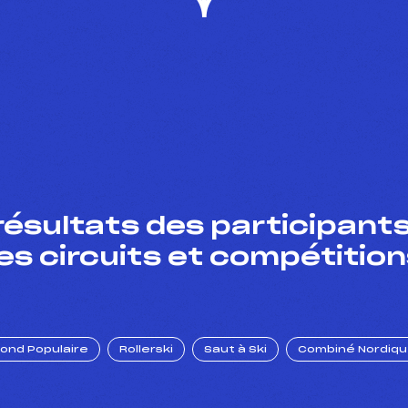
résultats des participants
es circuits et compétition
Fond Populaire
Rollerski
Saut à Ski
Combiné Nordiq