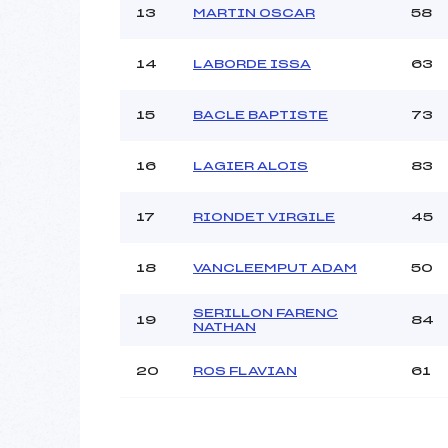
13
MARTIN OSCAR
58
14
LABORDE ISSA
63
15
BACLE BAPTISTE
73
16
LAGIER ALOIS
83
17
RIONDET VIRGILE
45
18
VANCLEEMPUT ADAM
50
SERILLON FARENC
19
84
NATHAN
20
ROS FLAVIAN
61