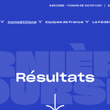
ESKISSE – FONDS DE DOTATION
E
Compétitions
Equipes de France
La Fédé
RNIÈ
Résultats
OURS