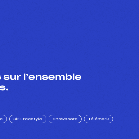
 sur l’ensemble
s.
ue
Ski Freestyle
Snowboard
Télémark