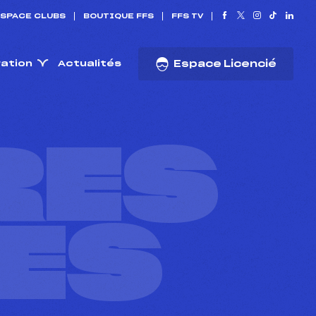
SPACE CLUBS
BOUTIQUE FFS
FFS TV
ration
Actualités
Espace Licencié
RES
ES