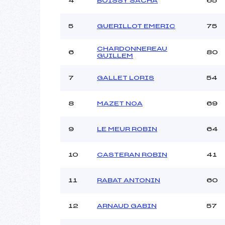
4
BOISSY SACHA
65
Ouvreurs B :
Ouvreurs C :
5
GUERILLOT EMERIC
75
Ouvreurs D :
Ouvreurs E :
CHARDONNEREAU
Météo :
6
80
GUILLEM
Neige :
7
GALLET LORIS
54
Pénalité appliquée :
8
MAZET NOA
69
Catégorie :
9
LE MEUR ROBIN
64
10
CASTERAN ROBIN
41
11
RABAT ANTONIN
60
12
ARNAUD GABIN
57