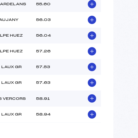
LARDELANS
55.60
VAUJANY
56.03
LPE HUEZ
56.04
LPE HUEZ
57.26
 LAUX GR
57.53
 LAUX GR
57.63
S VERCORS
58.91
 LAUX GR
58.94