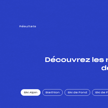
Résultats
Découvrez les 
d
Ski Alpin
Biathlon
Ski de Fond
Ski de 