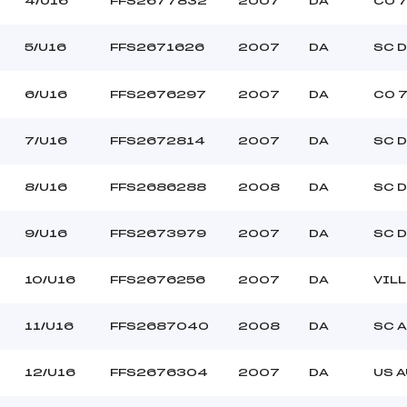
4/U16
FFS2677832
2007
DA
CO 7
PAVOLINI (DA)
Ouvreurs B :
VAQUERIZO (DA)
Ouvreurs C :
5/U16
FFS2671626
2007
DA
SC D
ROCHAS (DA)
Ouvreurs D :
–
Ouvreurs E :
–
Température départ
6/U16
FFS2676297
2007
DA
CO 7
–
Température arrivée
7/U16
FFS2672814
2007
DA
SC D
–
8/U16
FFS2686288
2008
DA
SC D
U16
9/U16
FFS2673979
2007
DA
SC D
10/U16
FFS2676256
2007
DA
VIL
11/U16
FFS2687040
2008
DA
SC A
12/U16
FFS2676304
2007
DA
US 