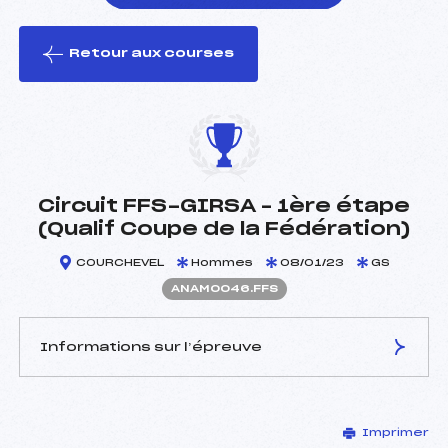
Retour aux courses
foi(s) le ski
Circuit FFS-GIRSA – 1ère étape
(Qualif Coupe de la Fédération)
COURCHEVEL
Hommes
08/01/23
GS
ANAM0046.FFS
Informations sur l’épreuve
JURY DE COMPÉTITION
Imprimer
Délégué Technique :
GUYARD JÉRÔME (BO)