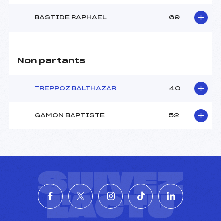
BASTIDE RAPHAEL
69
Non partants
TREPPOZ BALTHAZAR
40
GAMON BAPTISTE
52
SUIVEZ
L'ACTU