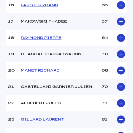
Pénalité appliquée :
138.3500
16
FARGIER YOANN
65
Catégorie :
U18->Mas
17
MAKOWSKI THADEE
57
18
RAYMOND PIERRE
64
19
CHASSAT IBARRA SYAHNN
70
20
MANET RICHARD
68
21
CASTELLANI GARNIER JULIEN
72
22
ALDEBERT JULES
71
23
GILLARD LAURENT
81