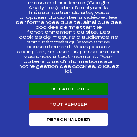
ESPACE PRESSE
mesure d’audience (Google
Analytics) afin d’analyser la
fréquentation du site, vous
Ressources
proposer du contenu vidéo et les
performances du site, ainsi que des
Pass’Neige
cookies permettant le
Projet sportif fédéral
fonctionnement du site. Les
cookies de mesure d’audience ne
Projet de performance fédéral
sont déposés qu’avec votre
Antidopage
consentement. Vous pouvez
Pôle Développement, Formation, Suivi
accepter, refuser ou personnaliser
Scientifique
vos choix à tout moment. Pour
Listes ministérielles
obtenir plus d'informations sur
notre gestion des cookies, cliquez
Pôle vie de l’athlète
ici
.
Enseignement professionnel
Informatique et chronométrage
Circuits
TOUT ACCEPTER
Carrières
Développement des habiletés mentales
TOUT REFUSER
PERSONNALISER
© 2026 Fédération Française de Ski
Mentions légales
Politique de
confidentialité
Cookies