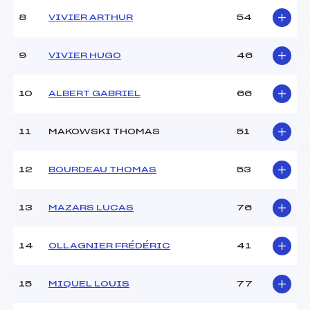
Ouvreurs C :
–
8
VIVIER ARTHUR
54
Ouvreurs D :
–
Ouvreurs E :
–
Météo :
COUVERT
9
VIVIER HUGO
46
Neige :
DURE
10
ALBERT GABRIEL
66
MANCHE 2
11
MAKOWSKI THOMAS
51
Nombre de portes :
30
Heure de départ :
12H00
Traceur :
AZEMA (LY)
12
BOURDEAU THOMAS
53
Ouvreurs A :
NORMAND (SA)
Ouvreurs B :
–
13
MAZARS LUCAS
76
Ouvreurs C :
–
Ouvreurs D :
–
Ouvreurs E :
–
14
OLLAGNIER FRÉDÉRIC
41
Température départ :
–
Température arrivée :
–
15
MIQUEL LOUIS
77