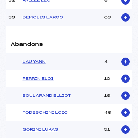
32
VALLEE LEO
8
33
DEMOLIS LARGO
63
Abandons
LAU YANN
4
PERRIN ELOI
10
BOULARAND ELLIOT
19
TODESCHINI LOIC
49
GORINI LUKAS
51