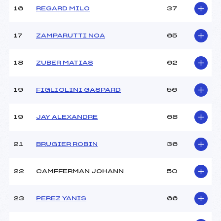
Pénalité appliquée :
141.7200
16
REGARD MILO
37
Catégorie :
U14
17
ZAMPARUTTI NOA
65
18
ZUBER MATIAS
62
19
FIGLIOLINI GASPARD
56
19
JAY ALEXANDRE
68
21
BRUGIER ROBIN
36
22
CAMFFERMAN JOHANN
50
23
PEREZ YANIS
66