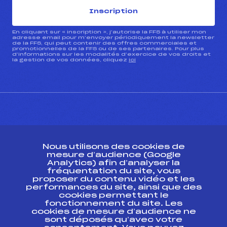
Inscription
En cliquant sur « inscription », j’autorise la FFS à utiliser mon
adresse email pour m’envoyer périodiquement la newsletter
de la FFS, qui peut contenir des offres commerciales et
promotionnelles de la FFS ou de ses partenaires. Pour plus
d’informations sur les modalités d’exercice de vos droits et
la gestion de vos données, cliquez
ici
CONTACT
Nous utilisons des cookies de
ESPACE PRESSE
mesure d’audience (Google
Analytics) afin d’analyser la
fréquentation du site, vous
Ressources
proposer du contenu vidéo et les
performances du site, ainsi que des
Pass’Neige
cookies permettant le
Projet sportif fédéral
fonctionnement du site. Les
cookies de mesure d’audience ne
Projet de performance fédéral
sont déposés qu’avec votre
Antidopage