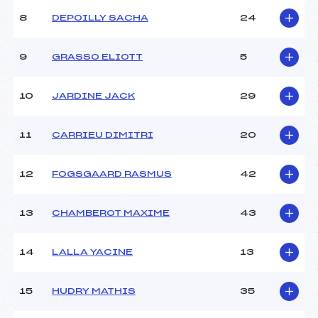
Ouvreurs C :
–
8
DEPOILLY SACHA
24
Ouvreurs D :
–
Ouvreurs E :
–
Météo :
–
9
GRASSO ELIOTT
5
Neige :
–
10
JARDINE JACK
29
MANCHE 2
11
CARRIEU DIMITRI
20
Nombre de portes :
46
Heure de départ :
11H50
Traceur :
CASCALES (SA)
12
FOGSGAARD RASMUS
42
Ouvreurs A :
PALMER (SA)
Ouvreurs B :
–
13
CHAMBEROT MAXIME
43
Ouvreurs C :
–
Ouvreurs D :
–
Ouvreurs E :
–
14
LALLA YACINE
13
Température départ :
–
Température arrivée :
–
15
HUDRY MATHIS
35