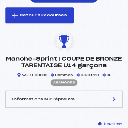
Retour aux courses
foi(s) le ski
Manche-Sprint : COUPE DE BRONZE
TARENTAISE U14 garçons
VAL THORENS
Hommes
08/01/23
SL
ASAM0052
Informations sur l’épreuve
JURY DE COMPÉTITION
Imprimer
Délégué Technique :
GUILLOT VICTOR (SA)