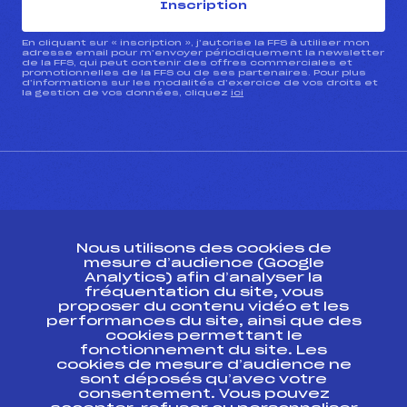
Inscription
En cliquant sur « inscription », j’autorise la FFS à utiliser mon
adresse email pour m’envoyer périodiquement la newsletter
de la FFS, qui peut contenir des offres commerciales et
promotionnelles de la FFS ou de ses partenaires. Pour plus
d’informations sur les modalités d’exercice de vos droits et
la gestion de vos données, cliquez
ici
CONTACT
Nous utilisons des cookies de
ESPACE PRESSE
mesure d’audience (Google
Analytics) afin d’analyser la
fréquentation du site, vous
Ressources
proposer du contenu vidéo et les
performances du site, ainsi que des
Pass’Neige
cookies permettant le
Projet sportif fédéral
fonctionnement du site. Les
cookies de mesure d’audience ne
Projet de performance fédéral
sont déposés qu’avec votre
Antidopage
consentement. Vous pouvez
Pôle Développement, Formation, Suivi