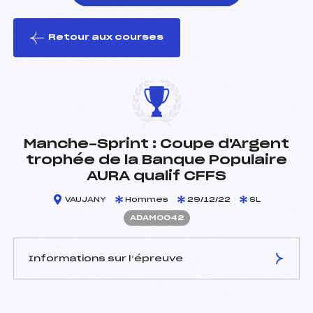
Retour aux courses
foi(s) le ski
Manche-Sprint : Coupe d'Argent
trophée de la Banque Populaire
AURA qualif CFFS
VAUJANY
Hommes
29/12/22
SL
ADAM0042
Informations sur l’épreuve
JURY DE COMPÉTITION