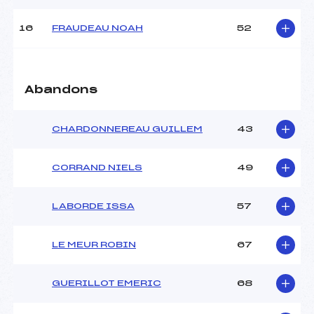
Pénalité appliquée :
–
16
FRAUDEAU NOAH
52
Catégorie :
U16
Abandons
CHARDONNEREAU GUILLEM
43
CORRAND NIELS
49
LABORDE ISSA
57
LE MEUR ROBIN
67
GUERILLOT EMERIC
68