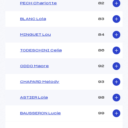
PECH Charlotte
82
BLANC Lola
83
MINGUET Lou
84
TODESCHINI Celia
86
ODDO Maore
92
CHAPARD Melody
93
ASTIER Lola
98
BAUSSERON Lucie
99