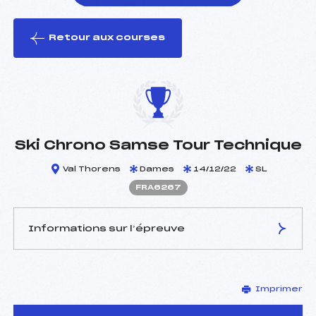
Retour aux courses
foi(s) le ski
Ski Chrono Samse Tour Technique
Val Thorens
Dames
14/12/22
SL
FRA6267
Informations sur l’épreuve
JURY DE COMPÉTITION
Imprimer
Délégué Technique :
MURMANN Markus (FIS)
Arbitre :
AGNELLET JEAN MICHEL