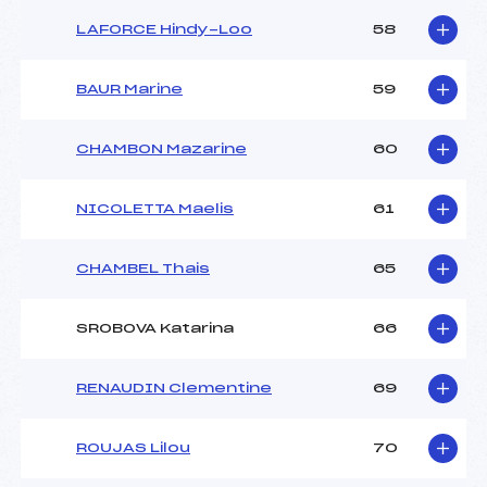
LAFORCE Hindy-Loo
58
BAUR Marine
59
CHAMBON Mazarine
60
NICOLETTA Maelis
61
CHAMBEL Thais
65
SROBOVA Katarina
66
RENAUDIN Clementine
69
ROUJAS Lilou
70