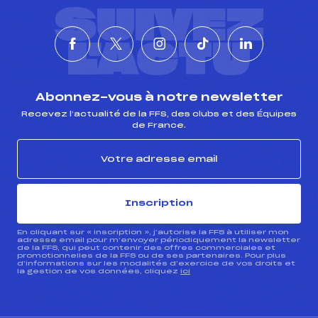
SUIVEZ
L'ACTU
Abonnez-vous à notre newsletter
Recevez l’actualité de la FFS, des clubs et des Équipes
de France.
Inscription
En cliquant sur « inscription », j’autorise la FFS à utiliser mon
adresse email pour m’envoyer périodiquement la newsletter
de la FFS, qui peut contenir des offres commerciales et
promotionnelles de la FFS ou de ses partenaires. Pour plus
d’informations sur les modalités d’exercice de vos droits et
la gestion de vos données, cliquez
ici