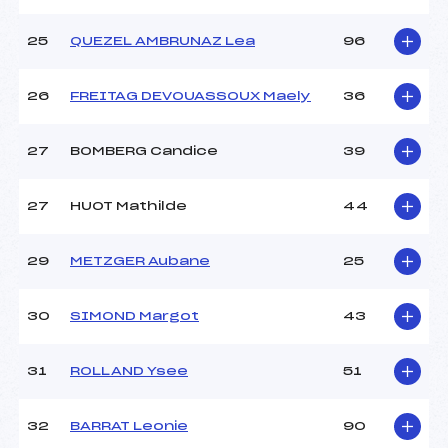
25
QUEZEL AMBRUNAZ Lea
96
26
FREITAG DEVOUASSOUX Maely
36
27
BOMBERG Candice
39
27
HUOT Mathilde
44
29
METZGER Aubane
25
30
SIMOND Margot
43
31
ROLLAND Ysee
51
32
BARRAT Leonie
90