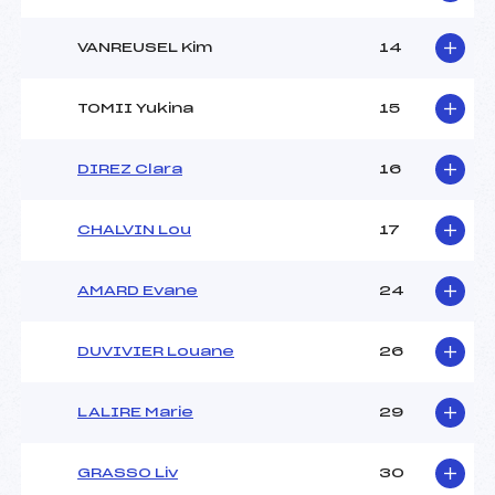
VANREUSEL Kim
14
TOMII Yukina
15
DIREZ Clara
16
CHALVIN Lou
17
AMARD Evane
24
DUVIVIER Louane
26
LALIRE Marie
29
GRASSO Liv
30