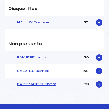
Disqualifiés
MAULNY Corinne
55
Non partants
RAMIERE Lison
50
SALARIS Camille
52
DAME MARTEL Enora
89