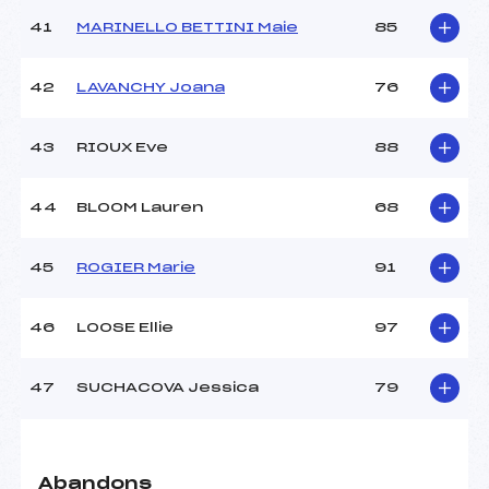
41
MARINELLO BETTINI Maie
85
42
LAVANCHY Joana
76
43
RIOUX Eve
88
44
BLOOM Lauren
68
45
ROGIER Marie
91
46
LOOSE Ellie
97
47
SUCHACOVA Jessica
79
Abandons