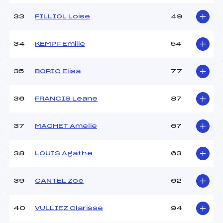
33
FILLIOL Loise
49
34
KEMPF Emilie
54
35
BORIC Elisa
77
36
FRANCIS Leane
87
37
MACHET Amelie
67
38
LOUIS Agathe
63
39
CANTEL Zoe
62
40
VULLIEZ Clarisse
94