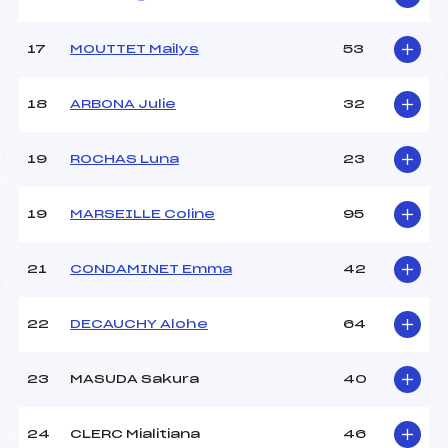
Pénalité appliquée :
36.9100
17
MOUTTET Mailys
53
Catégorie :
*
18
ARBONA Julie
32
19
ROCHAS Luna
23
19
MARSEILLE Coline
95
21
CONDAMINET Emma
42
22
DECAUCHY Alohe
64
23
MASUDA Sakura
40
24
CLERC Mialitiana
46