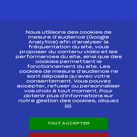
CONTACT
Nous utilisons des cookies de
ESPACE PRESSE
mesure d’audience (Google
Analytics) afin d’analyser la
fréquentation du site, vous
Ressources
proposer du contenu vidéo et les
performances du site, ainsi que des
Pass’Neige
cookies permettant le
Projet sportif fédéral
fonctionnement du site. Les
cookies de mesure d’audience ne
Projet de performance fédéral
sont déposés qu’avec votre
Antidopage
consentement. Vous pouvez
Pôle Développement, Formation, Suivi
accepter, refuser ou personnaliser
Scientifique
vos choix à tout moment. Pour
Listes ministérielles
obtenir plus d'informations sur
notre gestion des cookies, cliquez
Pôle vie de l’athlète
ici
.
Enseignement professionnel
Informatique et chronométrage
Circuits
TOUT ACCEPTER
Carrières
Développement des habiletés mentales