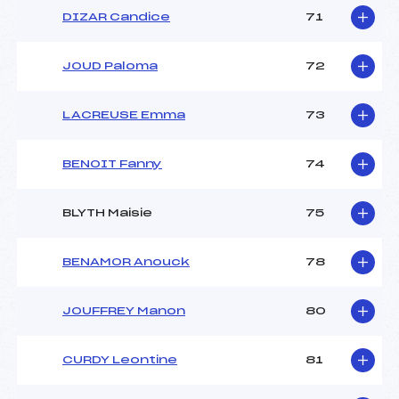
DIZAR Candice
71
JOUD Paloma
72
LACREUSE Emma
73
BENOIT Fanny
74
BLYTH Maisie
75
BENAMOR Anouck
78
JOUFFREY Manon
80
CURDY Leontine
81