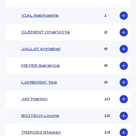
VIAL Raphaelle
1
CLEMENT Charlotte
2
JALLAT Annabel
6
MEYER Garance
8
LAMBORAY Tea
9
JAY Marion
10
BOITEUX Louna
12
TRIPODI Stessy
13