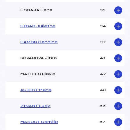
HOSAKA Hana
31
HIDAS Juliette
34
HAMON Candice
37
KOVAROVA Jitka
41
MATHIEU Flavie
47
AUBERT Mana
48
ZINANT Lucy
56
MASCOT Camille
57