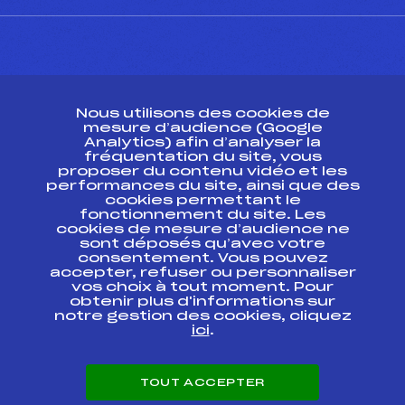
CONTACT
Nous utilisons des cookies de
ESPACE PRESSE
mesure d’audience (Google
Analytics) afin d’analyser la
fréquentation du site, vous
Ressources
proposer du contenu vidéo et les
performances du site, ainsi que des
Pass’Neige
cookies permettant le
Projet sportif fédéral
fonctionnement du site. Les
cookies de mesure d’audience ne
Projet de performance fédéral
sont déposés qu’avec votre
Antidopage
consentement. Vous pouvez
Pôle Développement, Formation, Suivi
accepter, refuser ou personnaliser
Scientifique
vos choix à tout moment. Pour
Listes ministérielles
obtenir plus d'informations sur
notre gestion des cookies, cliquez
Pôle vie de l’athlète
ici
.
Enseignement professionnel
Informatique et chronométrage
Circuits
TOUT ACCEPTER
Carrières