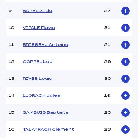
Ouvreurs D :
–
Ouvreurs E :
–
9
BARALDI Lio
27
Météo :
–
Neige :
–
10
VITALE Flavio
31
MANCHE 2
11
BRISSEAU Antoine
21
Nombre de portes :
52
Heure de départ :
12h15
12
COPPEL Leo
26
Traceur :
MENDES (FRA)
Ouvreurs A :
LETITRE (FRA)
13
RIVES Louis
30
Ouvreurs B :
MONGELLAZ (FRA)
Ouvreurs C :
DALAIRY (FRA)
Ouvreurs D :
–
14
LLORACH Jules
19
Ouvreurs E :
–
Température départ :
–
15
SAMBUIS Baptiste
20
Température arrivée :
–
16
TALAYRACH Clement
23
Pénalité appliquée :
23.0000