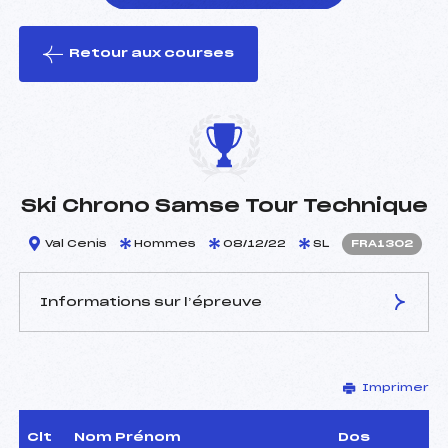
Retour aux courses
foi(s) le ski
Ski Chrono Samse Tour Technique
Val Cenis
Hommes
08/12/22
SL
FRA1302
Informations sur l’épreuve
JURY DE COMPÉTITION
Imprimer
Délégué Technique :
CROSETTI PAOLO (ITA)
Arbitre :
MARTIN PHILIPPE (FRA)
Assistant :
–
Clt
Nom Prénom
Dos