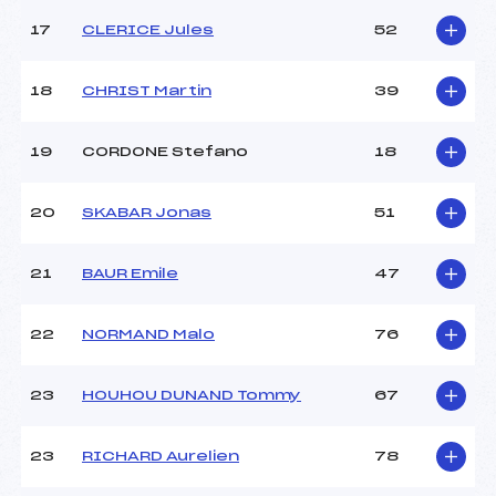
Catégorie :
*
17
CLERICE Jules
52
18
CHRIST Martin
39
19
CORDONE Stefano
18
20
SKABAR Jonas
51
21
BAUR Emile
47
22
NORMAND Malo
76
23
HOUHOU DUNAND Tommy
67
23
RICHARD Aurelien
78