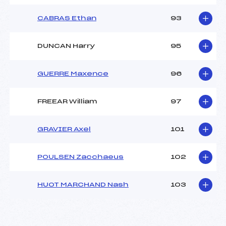
CABRAS Ethan
93
DUNCAN Harry
95
GUERRE Maxence
96
FREEAR William
97
GRAVIER Axel
101
POULSEN Zacchaeus
102
HUOT MARCHAND Nash
103