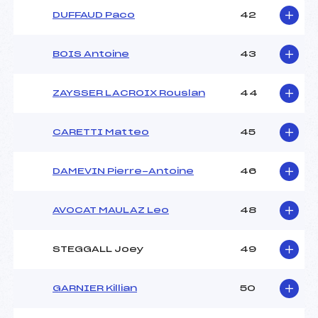
DUFFAUD Paco
42
BOIS Antoine
43
ZAYSSER LACROIX Rouslan
44
CARETTI Matteo
45
DAMEVIN Pierre-Antoine
46
AVOCAT MAULAZ Leo
48
STEGGALL Joey
49
GARNIER Killian
50