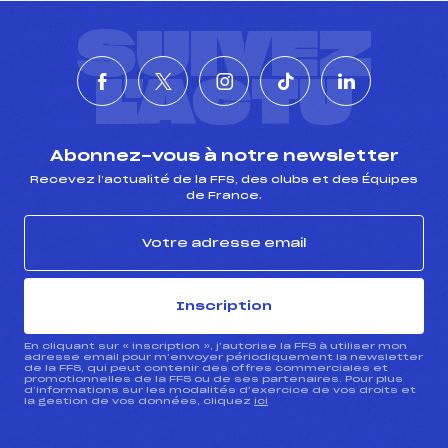
SUIVEZ
L'ACTU
Abonnez-vous à notre newsletter
Recevez l’actualité de la FFS, des clubs et des Équipes
de France.
Inscription
En cliquant sur « inscription », j’autorise la FFS à utiliser mon
adresse email pour m’envoyer périodiquement la newsletter
de la FFS, qui peut contenir des offres commerciales et
promotionnelles de la FFS ou de ses partenaires. Pour plus
d’informations sur les modalités d’exercice de vos droits et
la gestion de vos données, cliquez
ici