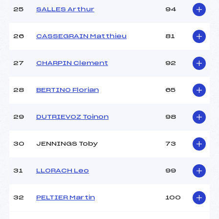
25
SALLES Arthur
94
26
CASSEGRAIN Matthieu
81
27
CHARPIN Clement
92
28
BERTINO Florian
65
29
DUTRIEVOZ Toinon
98
30
JENNINGS Toby
73
31
LLORACH Leo
99
32
PELTIER Martin
100