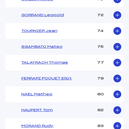
GORRAND Leopold
72
TOURNIER Jean
74
SGAMBATO Mateo
75
TALAYRACH Thomas
77
FERRARI POQUET Eliot
79
NAEL Matheo
80
HAUPERT Tom
82
MORAND Rudy
83