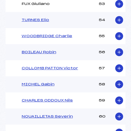
FUX Giuliano
53
TURNES Elio
54
WOODBRIDGE Charlie
55
BOILEAU Robin
56
COLLOMB PATTON Victor
57
MICHEL Gabin
58
CHARLES ODDOUX Nils
59
NOUAILLETAS Severin
60