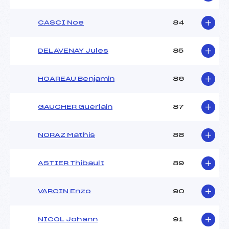
CASCI Noe
84
DELAVENAY Jules
85
HOAREAU Benjamin
86
GAUCHER Guerlain
87
NORAZ Mathis
88
ASTIER Thibault
89
VARCIN Enzo
90
NICOL Johann
91