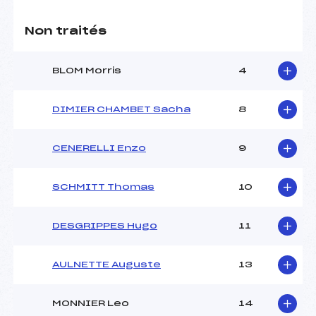
Non traités
BLOM Morris
4
DIMIER CHAMBET Sacha
8
CENERELLI Enzo
9
SCHMITT Thomas
10
DESGRIPPES Hugo
11
AULNETTE Auguste
13
MONNIER Leo
14