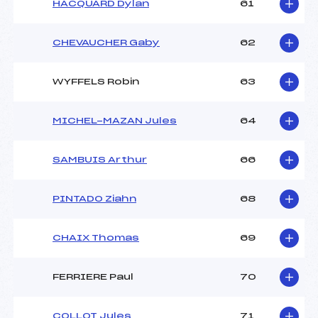
HACQUARD Dylan
61
CHEVAUCHER Gaby
62
WYFFELS Robin
63
MICHEL-MAZAN Jules
64
SAMBUIS Arthur
66
PINTADO Ziahn
68
CHAIX Thomas
69
FERRIERE Paul
70
COLLOT Jules
71