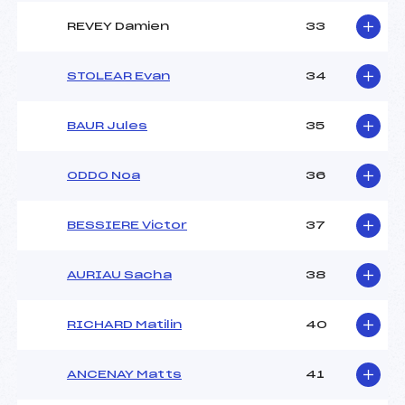
REVEY Damien
33
STOLEAR Evan
34
BAUR Jules
35
ODDO Noa
36
BESSIERE Victor
37
AURIAU Sacha
38
RICHARD Matilin
40
ANCENAY Matts
41