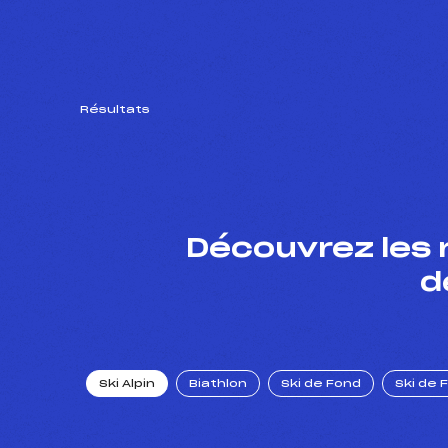
Résultats
Découvrez les 
d
Ski Alpin
Biathlon
Ski de Fond
Ski de 