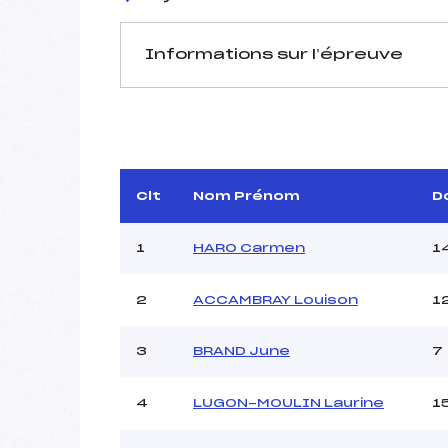
Informations sur l’épreuve
JURY DE COMPÉTITION
Délégué Technique :
GIO
Arbitre :
AGNELLE
Assistant :
Clt
Nom Prénom
D
Dir. Epreuve :
1
HARO Carmen
1
2
ACCAMBRAY Louison
1
MANCHE 1
Nombre de portes :
3
BRAND June
7
Heure de départ :
Traceur :
4
LUGON-MOULIN Laurine
1
Ouvreurs A :
Ouvreurs B :