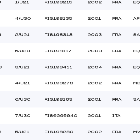
–
Ouvreurs C :
0
1/U21
FIS198215
2002
FRA
EQ
–
Ouvreurs D :
–
Ouvreurs E :
4/U30
FIS198135
2001
FRA
AP
–
Température départ
–
Température arrivée
6
2/U21
FIS198318
2003
FRA
SA
24.0800
1
5/U30
FIS198117
2000
FRA
EQ
*
3
3/U21
FIS198411
2004
FRA
EQ
4/U21
FIS198278
2002
FRA
M
6/U30
FIS198163
2001
FRA
SA
7/U30
FIS6295640
2001
ITA
8
5/U21
FIS198280
2002
FRA
M