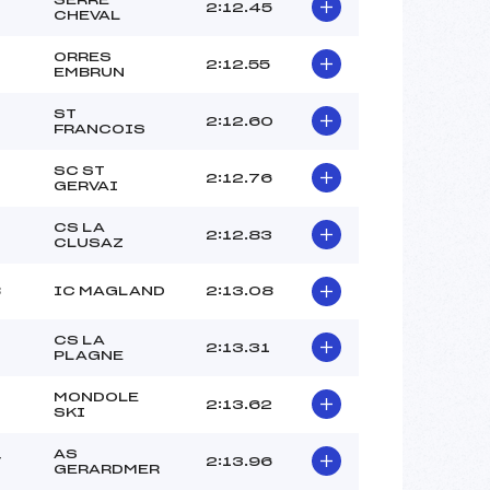
–
2:12.45
CHEVAL
–
–
ORRES
2:12.55
EMBRUN
 :
–
 :
–
ST
2:12.60
FRANCOIS
SC ST
2:12.76
GERVAI
CS LA
2:12.83
CLUSAZ
B
IC MAGLAND
2:13.08
CS LA
2:13.31
PLAGNE
MONDOLE
2:13.62
SKI
AS
V
2:13.96
GERARDMER