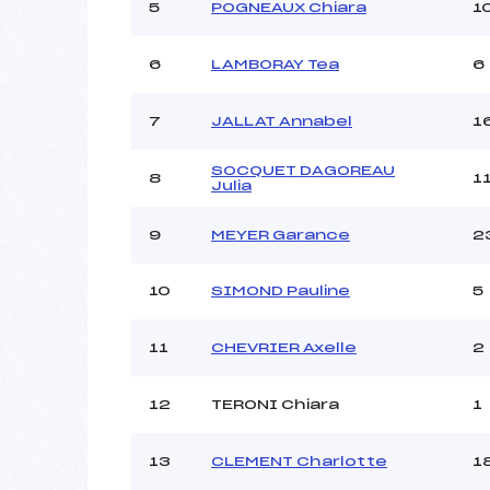
Ouvreurs C :
5
POGNEAUX Chiara
1
Ouvreurs D :
Ouvreurs E :
6
LAMBORAY Tea
6
Météo :
Neige :
7
JALLAT Annabel
1
SOCQUET DAGOREAU
Pénalité appliquée :
8
1
Julia
Catégorie :
9
MEYER Garance
2
10
SIMOND Pauline
5
11
CHEVRIER Axelle
2
12
TERONI Chiara
1
13
CLEMENT Charlotte
1