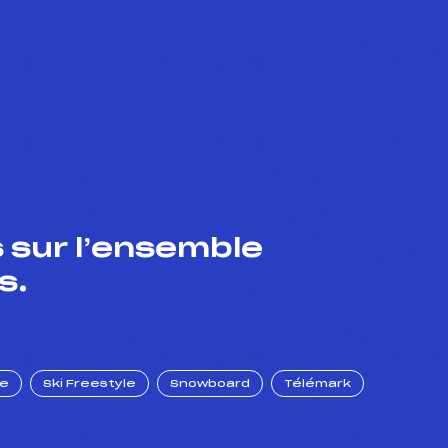
 sur l’ensemble
s.
ue
Ski Freestyle
Snowboard
Télémark