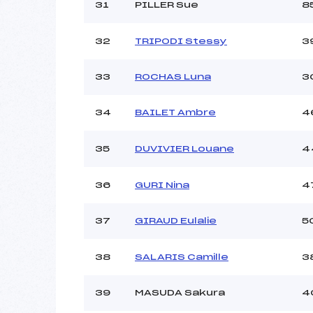
31
PILLER Sue
8
32
TRIPODI Stessy
3
33
ROCHAS Luna
3
34
BAILET Ambre
4
35
DUVIVIER Louane
4
36
GURI Nina
4
37
GIRAUD Eulalie
5
38
SALARIS Camille
3
39
MASUDA Sakura
4