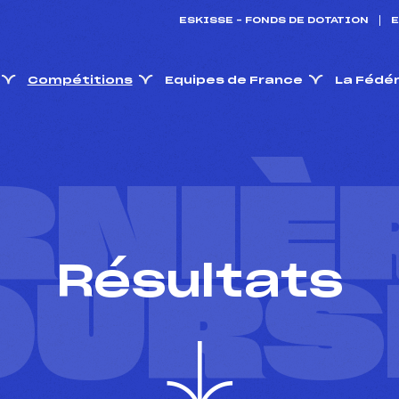
ESKISSE – FONDS DE DOTATION
E
Compétitions
Equipes de France
La Fédé
RNIÈ
Résultats
OURS