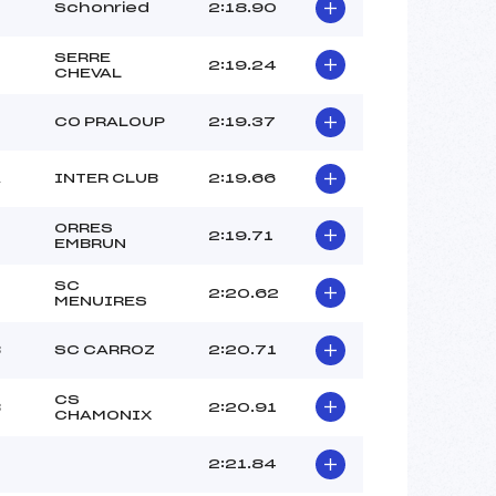
Schonried
2:18.90
SERRE
2:19.24
CHEVAL
CO PRALOUP
2:19.37
A
INTER CLUB
2:19.66
ORRES
2:19.71
EMBRUN
SC
2:20.62
MENUIRES
B
SC CARROZ
2:20.71
CS
B
2:20.91
CHAMONIX
2:21.84