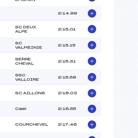
2:14.99
SC DEUX
2:15.01
ALPE
SC
2:15.15
VALMEINIE
SERRE
2:15.31
CHEVAL
SSC
2:15.58
VALLOIRE
SC AILLONS
2:16.03
Caei
2:16.55
COURCHEVEL
2:17.46