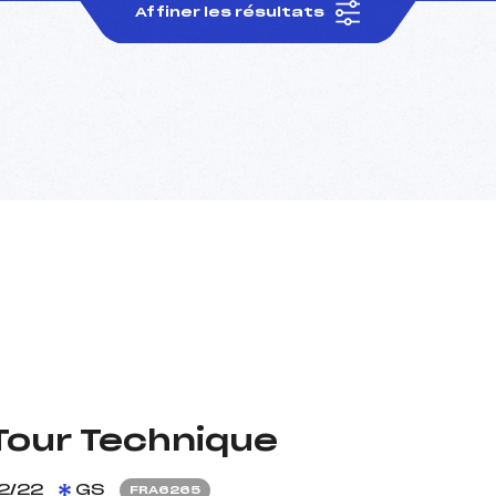
Affiner les résultats
Tour Technique
2/22
GS
FRA6265