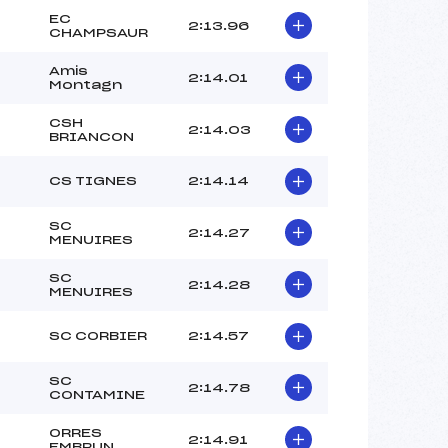
EC
2:13.96
CHAMPSAUR
Amis
2:14.01
Montagn
CSH
2:14.03
BRIANCON
CS TIGNES
2:14.14
SC
2:14.27
MENUIRES
SC
2:14.28
MENUIRES
SC CORBIER
2:14.57
SC
2:14.78
CONTAMINE
ORRES
2:14.91
EMBRUN