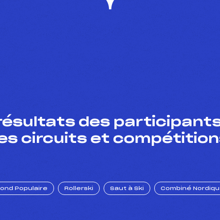
résultats des participants
es circuits et compétition
Fond Populaire
Rollerski
Saut à Ski
Combiné Nordiq