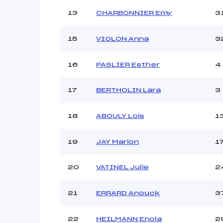
13
CHARBONNIER Emy
3
15
VIOLON Anna
3
16
PASLIER Esther
4
17
BERTHOLIN Lara
3
18
ABOULY Lois
1
19
JAY Marion
1
20
VATINEL Julie
2
21
ERRARD Anouck
3
22
HEILMANN Enola
2