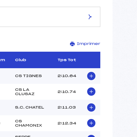
ES DE LA PISTE
Imprimer
LA BERGERIE
2110
1820
om
Club
Tps Tot
290
14140/11/21
CS TIGNES
2:10.64
CS LA
2:10.74
CLUSAZ
43
S.C. CHATEL
2:11.03
12H00
TOMAMICHEL (FRA)
CS
B
2:12.34
ROUX (FRA)
CHAMONIX
–
SERRE