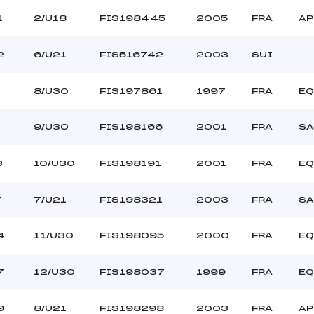
1
2/U18
FIS198445
2005
FRA
AP
2
6/U21
FIS516742
2003
SUI
8/U30
FIS197861
1997
FRA
EQ
9/U30
FIS198166
2001
FRA
SA
3
10/U30
FIS198191
2001
FRA
EQ
7
7/U21
FIS198321
2003
FRA
SA
4
11/U30
FIS198095
2000
FRA
EQ
7
12/U30
FIS198037
1999
FRA
EQ
9
8/U21
FIS198298
2003
FRA
AP