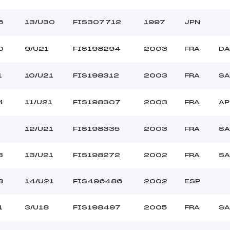
6
13/U30
FIS307712
1997
JPN
0
9/U21
FIS198294
2003
FRA
DA
1
10/U21
FIS198312
2003
FRA
SA
4
11/U21
FIS198307
2003
FRA
AP
12/U21
FIS198335
2003
FRA
SA
3
13/U21
FIS198272
2002
FRA
SA
8
14/U21
FIS496486
2002
ESP
1
3/U18
FIS198497
2005
FRA
SA