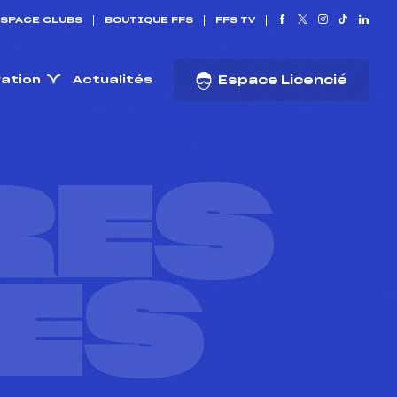
SPACE CLUBS
BOUTIQUE FFS
FFS TV
ration
Actualités
Espace Licencié
RES
ES