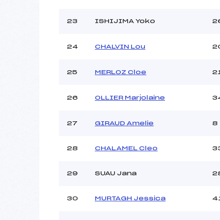
23
ISHIJIMA Yoko
2
24
CHALVIN Lou
2
25
MERLOZ Cloe
2
26
OLLIER Marjolaine
3
27
GIRAUD Amelie
8
28
CHALAMEL Cleo
3
29
SUAU Jana
2
30
MURTAGH Jessica
4