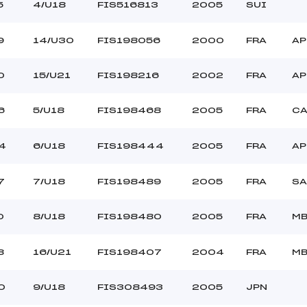
5
4/U18
FIS516813
2005
SUI
9
14/U30
FIS198056
2000
FRA
AP
0
15/U21
FIS198216
2002
FRA
AP
6
5/U18
FIS198468
2005
FRA
C
4
6/U18
FIS198444
2005
FRA
AP
7
7/U18
FIS198489
2005
FRA
SA
0
8/U18
FIS198480
2005
FRA
M
8
16/U21
FIS198407
2004
FRA
M
0
9/U18
FIS308493
2005
JPN