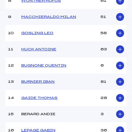
8
WONTNER RUFUS
61
Ouvreurs D :
–
Ouvreurs E :
–
Météo :
–
9
MACCHIERALDO MILAN
51
Neige :
–
10
GOSLING LEO
58
MANCHE 2
11
HUCK ANTOINE
63
Nombre de portes :
–
Heure de départ :
–
Traceur :
–
12
BUGNONE QUENTIN
6
Ouvreurs A :
–
Ouvreurs B :
–
13
BURNIER IBAN
81
Ouvreurs C :
–
Ouvreurs D :
–
Ouvreurs E :
–
14
GAIDE THOMAS
28
Température départ :
–
Température arrivée :
–
15
BERARD ANDIE
3
Pénalité appliquée :
230.0000
16
LEPAGE GABIN
36