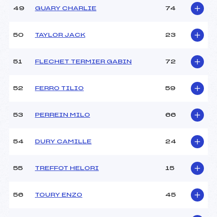
49
GUARY CHARLIE
74
50
TAYLOR JACK
23
51
FLECHET TERMIER GABIN
72
52
FERRO TILIO
59
53
PERREIN MILO
66
54
DURY CAMILLE
24
55
TREFFOT HELORI
15
56
TOURY ENZO
45