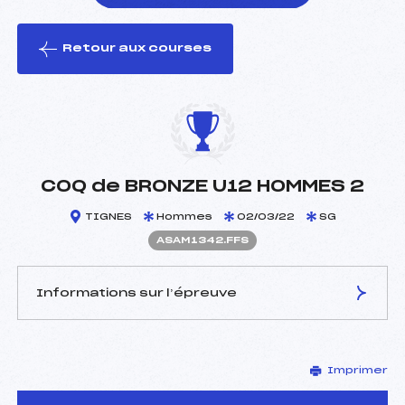
Retour aux courses
foi(s) le ski
COQ de BRONZE U12 HOMMES 2
TIGNES
Hommes
02/03/22
SG
ASAM1342.FFS
Informations sur l’épreuve
JURY DE COMPÉTITION
Imprimer
Délégué Technique :
DAGAND JULIEN (SA)
Arbitre :
PERRIER JULIE (SA)