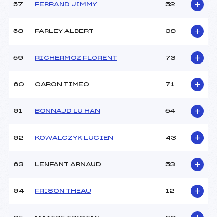
57
FERRAND JIMMY
52
58
FARLEY ALBERT
38
59
RICHERMOZ FLORENT
73
60
CARON TIMEO
71
61
BONNAUD LU HAN
54
62
KOWALCZYK LUCIEN
43
63
LENFANT ARNAUD
53
64
FRISON THEAU
12