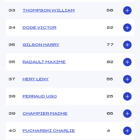
33
THOMPSON WILLIAM
56
34
DODE VICTOR
22
35
GILSON HARRY
77
35
RADAULT MAXIME
82
37
HERY LENY
55
38
PERRAUD UGO
25
39
CHAMPIER MADHE
65
40
PUCHARSKI CHARLIE
4