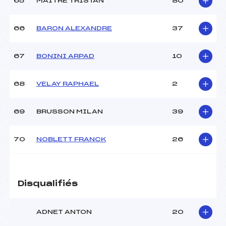
65
MAITRE TRISTAN
80
66
BARON ALEXANDRE
37
67
BONINI ARPAD
10
68
VELAY RAPHAEL
2
69
BRUSSON MILAN
39
70
NOBLETT FRANCK
26
Disqualifiés
ADNET ANTON
20