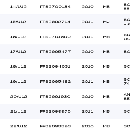
S
14/U12
FFS2700184
2010
MB
BE
S
15/U12
FFS2692714
2011
MJ
J.
S
16/U12
FFS2701600
2011
MB
C
17/U12
FFS2695477
2010
MB
SC
4
18/U12
FFS2694631
2010
MB
SC
SC
19/U12
FFS2695482
2011
MB
74
AN
0
20/U12
FFS2691930
2010
MB
S
21/U12
FFS2699975
2011
MB
SC
22/U12
FFS2693393
2010
MB
SC