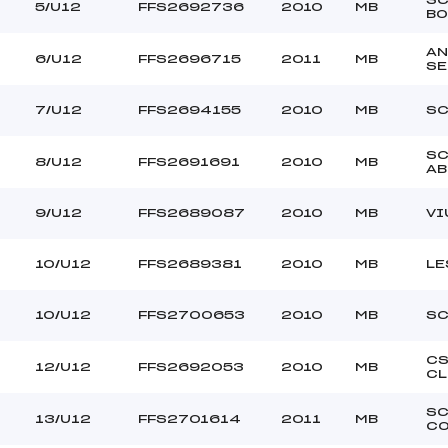
SKI CLUB CHATEL ()
Ouvreurs C :
5/U12
FFS2692736
2010
MB
BO
–
Ouvreurs D :
–
Ouvreurs E :
AN
6/U12
FFS2696715
2011
MB
S
–
Température départ
–
Température arrivée
7/U12
FFS2694155
2010
MB
SC
S
211.1400
8/U12
FFS2691691
2010
MB
AB
U12
9/U12
FFS2689087
2010
MB
VI
4
10/U12
FFS2689381
2010
MB
LE
10/U12
FFS2700653
2010
MB
SC
CS
12/U12
FFS2692053
2010
MB
CL
S
13/U12
FFS2701614
2011
MB
C