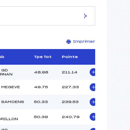
ES DE LA PISTE
Imprimer
LES ROCHASSONS
1795
1643
ub
Tps Tot
Points
152
3697/09/19
 GD
48.98
211.14
RNAN
 MEGEVE
49.75
227.33
–
 SAMOENS
50.33
239.53
–
–
C
50.39
240.79
–
RILLON
–
 GD