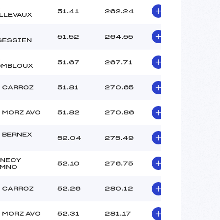
C
51.41
262.24
LLEVAUX
C
51.52
264.55
GESSIEN
C
51.67
267.71
OMBLOUX
 CARROZ
51.81
270.65
 MORZ AVO
51.82
270.86
 BERNEX
52.04
275.49
NECY
52.10
276.75
EMNO
 CARROZ
52.26
280.12
 MORZ AVO
52.31
281.17