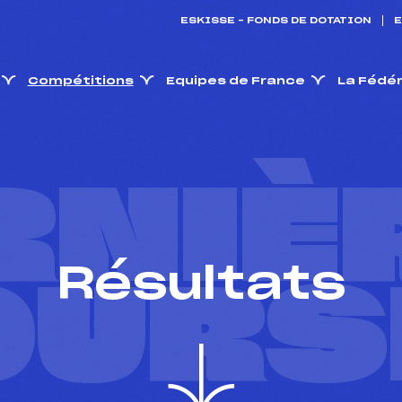
ESKISSE – FONDS DE DOTATION
E
Compétitions
Equipes de France
La Fédé
RNIÈ
Résultats
OURS