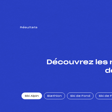
Résultats
Découvrez les 
d
Ski Alpin
Biathlon
Ski de Fond
Ski de 