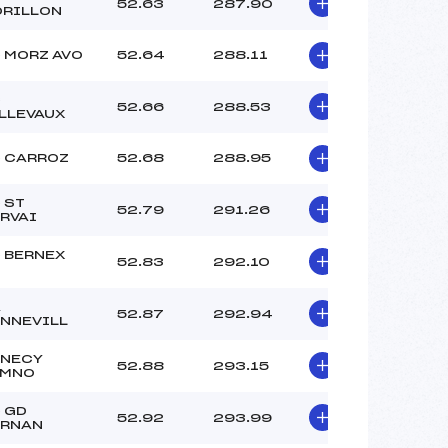
52.63
287.90
RILLON
 MORZ AVO
52.64
288.11
C
52.66
288.53
LLEVAUX
 CARROZ
52.68
288.95
 ST
52.79
291.26
RVAI
 BERNEX
52.83
292.10
A
52.87
292.94
NNEVILL
NECY
52.88
293.15
EMNO
 GD
52.92
293.99
RNAN