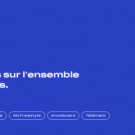
 sur l’ensemble
s.
ue
Ski Freestyle
Snowboard
Télémark