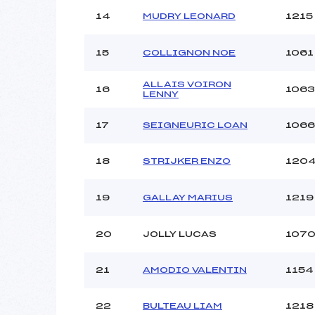
14
MUDRY LEONARD
1215
15
COLLIGNON NOE
1061
ALLAIS VOIRON
16
1063
LENNY
17
SEIGNEURIC LOAN
1066
18
STRIJKER ENZO
120
19
GALLAY MARIUS
1219
20
JOLLY LUCAS
107
21
AMODIO VALENTIN
1154
22
BULTEAU LIAM
1218