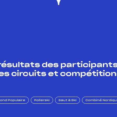
résultats des participants
es circuits et compétition
Fond Populaire
Rollerski
Saut à Ski
Combiné Nordiq