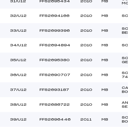
31/U12
FFS2695434
2010
MB
MO
32/U12
FFS2694166
2010
MB
SC
S
7
33/U12
FFS2699396
2010
MB
BE
34/U12
FFS2694894
2010
MB
SC
SC
35/U12
FFS2695380
2010
MB
GE
SC
36/U12
FFS2690707
2010
MB
74
C
4
37/U12
FFS2693187
2010
MB
BO
AN
38/U12
FFS2686722
2010
MB
S
SC
2
39/U12
FFS2696446
2011
MB
BO