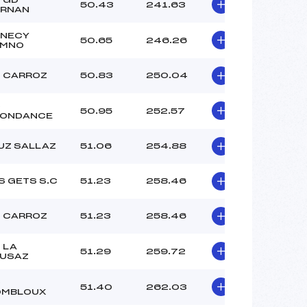
–
50.43
241.63
RNAN
–
–
NECY
50.65
246.26
EMNO
 :
–
 :
–
 CARROZ
50.83
250.04
C
50.95
252.57
ONDANCE
UZ SALLAZ
51.06
254.88
S GETS S.C
51.23
258.46
 CARROZ
51.23
258.46
 LA
51.29
259.72
USAZ
C
51.40
262.03
OMBLOUX