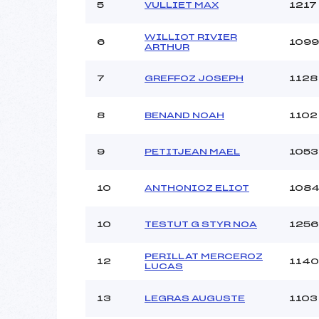
Ouvreurs C :
5
VULLIET MAX
1217
Ouvreurs D :
Ouvreurs E :
WILLIOT RIVIER
6
1099
ARTHUR
Météo :
Neige :
7
GREFFOZ JOSEPH
1128
Pénalité appliquée :
8
BENAND NOAH
1102
Catégorie :
9
PETITJEAN MAEL
1053
10
ANTHONIOZ ELIOT
108
10
TESTUT G STYR NOA
1256
PERILLAT MERCEROZ
12
1140
LUCAS
13
LEGRAS AUGUSTE
1103