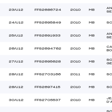
AN
23/U12
FFS2686724
2010
MB
S
24/U12
FFS2695849
2010
MB
SC
AN
25/U12
FFS2691933
2010
MB
S
C
26/U12
FFS2694762
2010
MB
BO
SC
27/U12
FFS2695628
2010
MB
GE
28/U12
FFS2703166
2011
MB
SC
28/U12
FFS2697415
2010
MB
SC
JE
30/U12
FFS2705537
2010
MB
D’
S