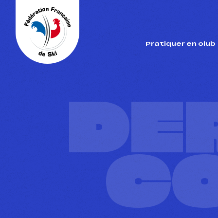
Panneau de gestion des cookies
Pratiquer en club
DE
C