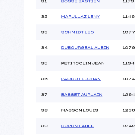
31
BOSSE BASTIEN
1173
32
MARULLAZ LENY
1146
33
SCHMIDT LEO
107
34
DUBOURGEAL AUBIN
1076
35
PETITCOLIN JEAN
1134
36
PACCOT FLOHAN
1074
37
BASSET AURLAIN
126
38
MASSON LOUIS
1236
39
DUPONT ABEL
124