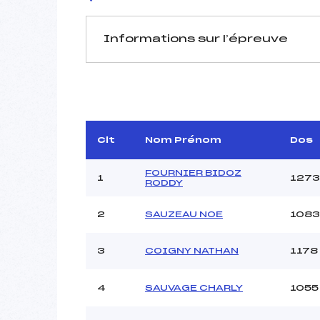
Informations sur l’épreuve
JURY DE COMPÉTITION
Délégué Technique :
Arbitre :
MAU
Assistant :
Clt
Nom Prénom
Dos
Dir. Epreuve :
P
FOURNIER BIDOZ
1
1273
RODDY
2
SAUZEAU NOE
1083
MANCHE 1
Nombre de portes :
3
COIGNY NATHAN
1178
Heure de départ :
Traceur :
4
SAUVAGE CHARLY
1055
Ouvreurs A :
Ouvreurs B :