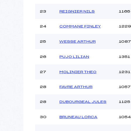
23
REIGNIER NILS
1165
24
COMMANE FINLEY
1229
25
WESSE ARTHUR
1087
26
PUJO LILIAN
1351
27
MOLINIER THEO
1231
28
FAVRE ARTHUR
1057
28
DUBOURGEAL JULES
1125
30
BRUNEAU LORCA
1054