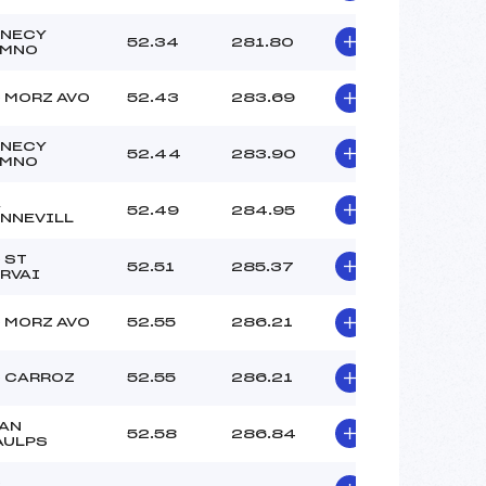
NECY
52.34
281.80
EMNO
 MORZ AVO
52.43
283.69
NECY
52.44
283.90
EMNO
A
52.49
284.95
NNEVILL
 ST
52.51
285.37
RVAI
 MORZ AVO
52.55
286.21
 CARROZ
52.55
286.21
AN
52.58
286.84
AULPS
C