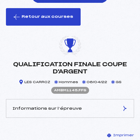
Retour aux courses
foi(s) le ski
QUALIFICATION FINALE COUPE
D'ARGENT
LES CARROZ
Hommes
06/04/22
GS
AMBM1145.FFS
Informations sur l’épreuve
JURY DE COMPÉTITION
Imprimer
Délégué Technique :
CORTINOVIS JOSEPH