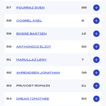
57
POURRAZ SVEN
88
58
COGREL AXEL
9
59
BOSSE BASTIEN
12
59
ANTHONIOZ ELIOT
92
61
MARULLAZ LENY
7
62
AHRENDSEN JONATHAN
36
63
PRUVOST ROMAIN
21
64
DREAN TIMOTHEE
83