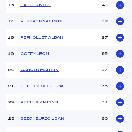
16
LAUPER NILS
4
Pénalité appliquée :
180.0000
17
AUBERT BAPTISTE
58
Catégorie :
U12
18
PERNOLLET ALBAN
27
19
COFFY LEON
65
20
GARCIN MARTIN
37
21
PEILLEX DELPH PAUL
75
22
PETITJEAN MAEL
74
23
SEIGNEURIC LOAN
80