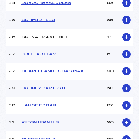
24
DUBOURGEAL JULES
93
25
SCHMIDT LEO
56
26
GRENAT MAXIT NOE
11
27
BULTEAU LIAM
6
27
CHAPELLAND LUCAS MAX
90
29
DUCREY BAPTISTE
50
30
LANCE EDGAR
67
31
REIGNIER NILS
26