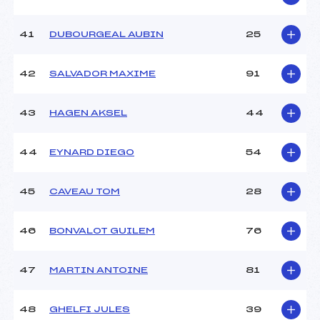
41
DUBOURGEAL AUBIN
25
42
SALVADOR MAXIME
91
43
HAGEN AKSEL
44
44
EYNARD DIEGO
54
45
CAVEAU TOM
28
46
BONVALOT GUILEM
76
47
MARTIN ANTOINE
81
48
GHELFI JULES
39