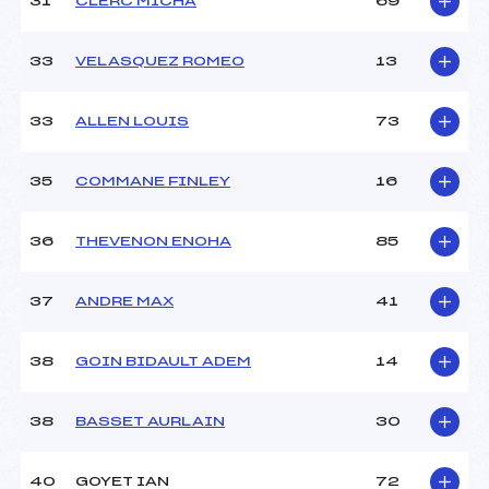
31
CLERC MICHA
69
33
VELASQUEZ ROMEO
13
33
ALLEN LOUIS
73
35
COMMANE FINLEY
16
36
THEVENON ENOHA
85
37
ANDRE MAX
41
38
GOIN BIDAULT ADEM
14
38
BASSET AURLAIN
30
40
GOYET IAN
72