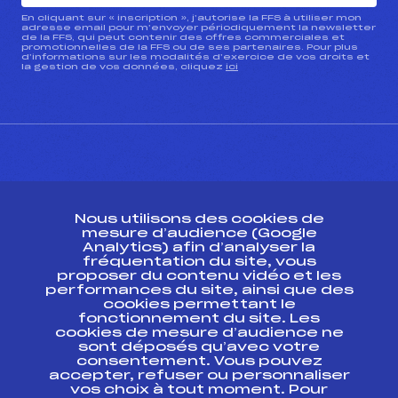
En cliquant sur « inscription », j’autorise la FFS à utiliser mon
adresse email pour m’envoyer périodiquement la newsletter
de la FFS, qui peut contenir des offres commerciales et
promotionnelles de la FFS ou de ses partenaires. Pour plus
d’informations sur les modalités d’exercice de vos droits et
la gestion de vos données, cliquez
ici
CONTACT
Nous utilisons des cookies de
ESPACE PRESSE
mesure d’audience (Google
Analytics) afin d’analyser la
fréquentation du site, vous
Ressources
proposer du contenu vidéo et les
performances du site, ainsi que des
Pass’Neige
cookies permettant le
Projet sportif fédéral
fonctionnement du site. Les
cookies de mesure d’audience ne
Projet de performance fédéral
sont déposés qu’avec votre
Antidopage
consentement. Vous pouvez
Pôle Développement, Formation, Suivi
accepter, refuser ou personnaliser
Scientifique
vos choix à tout moment. Pour