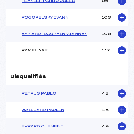
REYNIER PARDO JULES
96
POGORELSKY IVANN
103
EYMARD-DAUPHIN VIANNEY
106
RAMEL AXEL
117
Disqualifiés
PETRUS PABLO
43
GAILLARD PAULIN
48
EVRARD CLEMENT
49