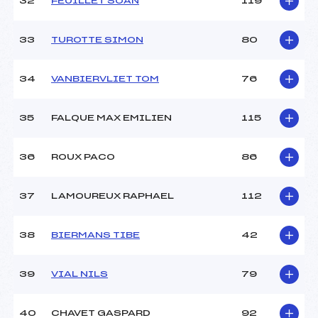
32
FEUILLET SOAN
119
33
TUROTTE SIMON
80
34
VANBIERVLIET TOM
76
35
FALQUE MAX EMILIEN
115
36
ROUX PACO
86
37
LAMOUREUX RAPHAEL
112
38
BIERMANS TIBE
42
39
VIAL NILS
79
40
CHAVET GASPARD
92