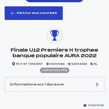
Retour aux courses
foi(s) le ski
Finale U12 Premiers H trophee
banque populaire AURA 2022
PUY ST VINCENT
Hommes
02/04/22
SL
AAPM0451.FFS
Informations sur l’épreuve
JURY DE COMPÉTITION
Imprimer
Délégué Technique :
MONIER SEBASTIEN (AP)