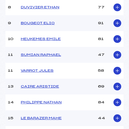
Ouvreurs C :
–
8
DUVIVIER ETHAN
77
Ouvreurs D :
–
Ouvreurs E :
–
Météo :
–
9
BOUGEOT ELIO
91
Neige :
–
10
HEUKEMES EMILE
81
MANCHE 2
11
SUMIAN RAPHAEL
47
Nombre de portes :
44
Heure de départ :
12h
Traceur :
ASTRION (AP)
11
VARROT JULES
58
Ouvreurs A :
RIBET (AP)
Ouvreurs B :
–
13
CAIRE ARISTIDE
69
Ouvreurs C :
–
Ouvreurs D :
–
Ouvreurs E :
–
14
PHILIPPE NATHAN
84
Température départ :
–
Température arrivée :
–
15
LE BARAZER MAHE
44