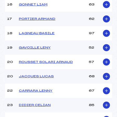
Pénalité appliquée :
230.0000
16
GONNET LIAM
63
Catégorie :
U12
17
PORTIER ARMAND
62
18
LAGNEAU BASILE
97
19
GAVOILLE LENY
52
20
ROUSSET SOLARI ARNAUD
57
20
JACQUES LUCAS
68
22
CARRARA LENNY
67
23
DIDIER CELIAN
85