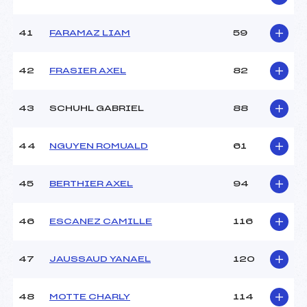
41
FARAMAZ LIAM
59
42
FRASIER AXEL
82
43
SCHUHL GABRIEL
88
44
NGUYEN ROMUALD
61
45
BERTHIER AXEL
94
46
ESCANEZ CAMILLE
116
47
JAUSSAUD YANAEL
120
48
MOTTE CHARLY
114