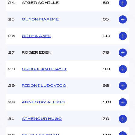
24
ATGER ACHILLE
89
25
GUYON MAXIME
65
26
GRIMA AXEL
111
27
ROGER EDEN
78
28
GROSJEAN CHAYLI
101
29
RIDONI LUDOVICO
98
29
ANNESTAY ALEXIS
113
31
ATHENOUR HUGO
70