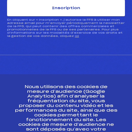
Inscription
En cliquant sur « inscription », j’autorise la FFS à utiliser mon
adresse email pour m’envoyer périodiquement la newsletter
de la FFS, qui peut contenir des offres commerciales et
promotionnelles de la FFS ou de ses partenaires. Pour plus
d’informations sur les modalités d’exercice de vos droits et
la gestion de vos données, cliquez
ici
CONTACT
Nous utilisons des cookies de
ESPACE PRESSE
mesure d’audience (Google
Analytics) afin d’analyser la
fréquentation du site, vous
Ressources
proposer du contenu vidéo et les
performances du site, ainsi que des
Pass’Neige
cookies permettant le
Projet sportif fédéral
fonctionnement du site. Les
cookies de mesure d’audience ne
Projet de performance fédéral
sont déposés qu’avec votre
Antidopage