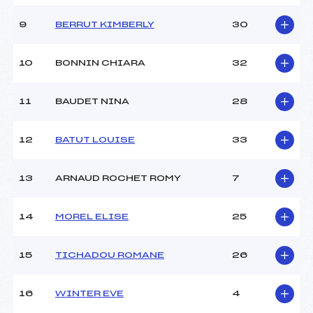
Ouvreurs E :
–
Météo :
–
9
BERRUT KIMBERLY
30
Neige :
–
10
BONNIN CHIARA
32
MANCHE 2
11
BAUDET NINA
28
Nombre de portes :
–
Heure de départ :
–
Traceur :
–
12
BATUT LOUISE
33
Ouvreurs A :
–
Ouvreurs B :
–
13
ARNAUD ROCHET ROMY
7
Ouvreurs C :
–
Ouvreurs D :
–
Ouvreurs E :
–
14
MOREL ELISE
25
Température départ :
–
Température arrivée :
–
15
TICHADOU ROMANE
26
Pénalité appliquée :
–
16
WINTER EVE
4
Catégorie :
U8+U10