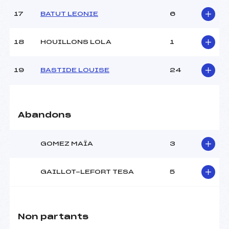
17
BATUT LEONIE
6
18
HOUILLONS LOLA
1
19
BASTIDE LOUISE
24
Abandons
GOMEZ MAÏA
3
GAILLOT-LEFORT TESA
5
Non partants