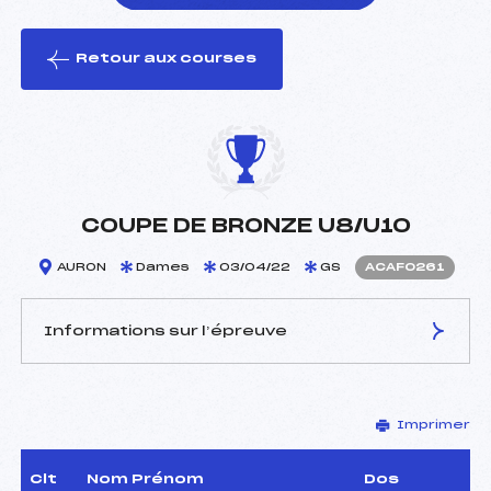
Retour aux courses
foi(s) le ski
COUPE DE BRONZE U8/U10
AURON
Dames
03/04/22
GS
ACAF0261
Informations sur l’épreuve
JURY DE COMPÉTITION
Imprimer
Délégué Technique :
–
Arbitre :
–
Assistant :
–
Clt
Nom Prénom
Dos