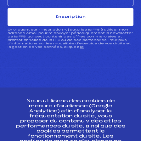
Inscription
En cliquant sur « inscription », j’autorise la FFS à utiliser mon
adresse email pour m’envoyer périodiquement la newsletter
de la FFS, qui peut contenir des offres commerciales et
promotionnelles de la FFS ou de ses partenaires. Pour plus
d’informations sur les modalités d’exercice de vos droits et
la gestion de vos données, cliquez
ici
CONTACT
Nous utilisons des cookies de
ESPACE PRESSE
mesure d’audience (Google
Analytics) afin d’analyser la
fréquentation du site, vous
Ressources
proposer du contenu vidéo et les
performances du site, ainsi que des
Pass’Neige
cookies permettant le
Projet sportif fédéral
fonctionnement du site. Les