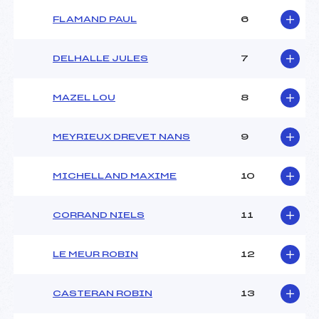
Ouvreurs A :
–
FLAMAND PAUL
6
Ouvreurs B :
–
Ouvreurs C :
–
Ouvreurs D :
–
DELHALLE JULES
7
Ouvreurs E :
–
Météo :
–
MAZEL LOU
8
Neige :
–
MEYRIEUX DREVET NANS
9
MANCHE 2
Nombre de portes :
–
MICHELLAND MAXIME
10
Heure de départ :
–
Traceur :
–
CORRAND NIELS
11
Ouvreurs A :
–
Ouvreurs B :
–
Ouvreurs C :
–
LE MEUR ROBIN
12
Ouvreurs D :
–
Ouvreurs E :
–
CASTERAN ROBIN
13
Température départ :
–
Température arrivée :
–