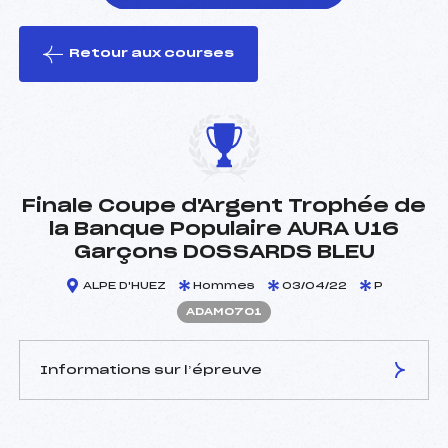
Retour aux courses
foi(s) le ski
Finale Coupe d'Argent Trophée de
la Banque Populaire AURA U16
Garçons DOSSARDS BLEU
ALPE D'HUEZ
Hommes
03/04/22
P
ADAM0701
Informations sur l’épreuve
JURY DE COMPÉTITION