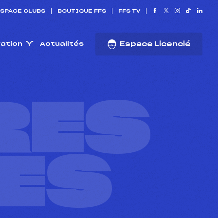
SPACE CLUBS
BOUTIQUE FFS
FFS TV
ration
Actualités
Espace Licencié
RES
ES