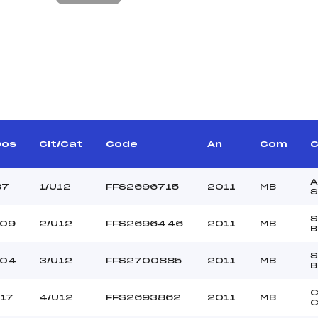
CARACTÉRISTIQU
QUIER THIBAULT (MB)
Piste :
PESSEY JULIEN (MB)
Altitude départ :
–
Altitude arrivée :
Dos
Clt/Cat
Code
An
Com
C
GARIN ALEXIS (MB)
Dénivelé :
Homologation :
A
87
1/U12
FFS2696715
2011
MB
MANCHE 2
S
109
2/U12
FFS2696446
2011
MB
B
38
Nombre de portes :
11H30
Heure de départ :
S
104
3/U12
FFS2700885
2011
MB
B
AT DE LACHENAL (MB)
Traceur :
VELASQUEZ (MB)
Ouvreurs A :
C
117
4/U12
FFS2693862
2011
MB
C
DREAN (MB)
Ouvreurs B :