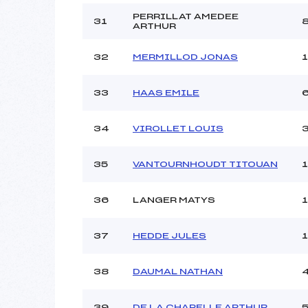
PERRILLAT AMEDEE
31
ARTHUR
32
MERMILLOD JONAS
33
HAAS EMILE
34
VIROLLET LOUIS
35
VANTOURNHOUDT TITOUAN
36
LANGER MATYS
37
HEDDE JULES
38
DAUMAL NATHAN
39
DE LA CHAPELLE ARTHUR