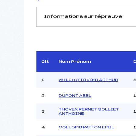
Informations sur l’épreuve
JURY DE COMPÉTITION
Délégué Technique :
LERI
Arbitre :
Assistant :
Clt
Nom Prénom
Dir. Epreuve :
1
WILLIOT RIVIER ARTHUR
MANCHE 1
2
DUPONT ABEL
Nombre de portes :
Heure de départ :
THOVEX PERNET SOLLIET
3
ANTHOINE
Traceur :
VEYR
Ouvreurs A :
4
COLLOMB PATTON EMIL
Ouvreurs B :