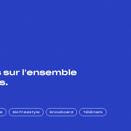
 sur l’ensemble
s.
ue
Ski Freestyle
Snowboard
Télémark