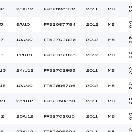
82
23/U12
FFS2696872
2011
MB
C
15
9/U10
FFS2697784
2012
MB
C
S
67
10/U10
FFS2702026
2012
MB
B
S
37
11/U10
FFS2702025
2012
MB
B
A
113
24/U12
FFS2702983
2011
MB
A
A
115
12/U10
FFS2696706
2012
MB
121
25/U12
FFS2753860
2011
MB
S
C
42
26/U12
FFS2702615
2011
MB
C
A
56
27/U12
FFS2696694
2011
MB