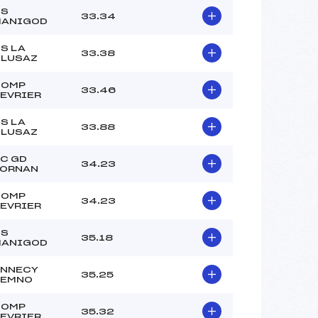
–
CS
33.34
–
MANIGOD
–
S LA
 :
–
33.38
LUSAZ
 :
–
COMP
33.46
EVRIER
S LA
33.88
LUSAZ
C GD
34.23
ORNAN
COMP
34.23
EVRIER
CS
35.18
MANIGOD
NNECY
35.25
SEMNO
COMP
35.32
EVRIER