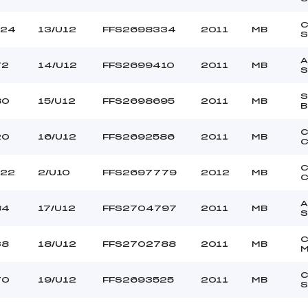
124
13/U12
FFS2698334
2011
MB
S
A
72
14/U12
FFS2699410
2011
MB
S
80
15/U12
FFS2698695
2011
MB
B
C
20
16/U12
FFS2692586
2011
MB
C
C
122
2/U10
FFS2697779
2012
MB
C
A
84
17/U12
FFS2704797
2011
MB
38
18/U12
FFS2702788
2011
MB
70
19/U12
FFS2693525
2011
MB
S