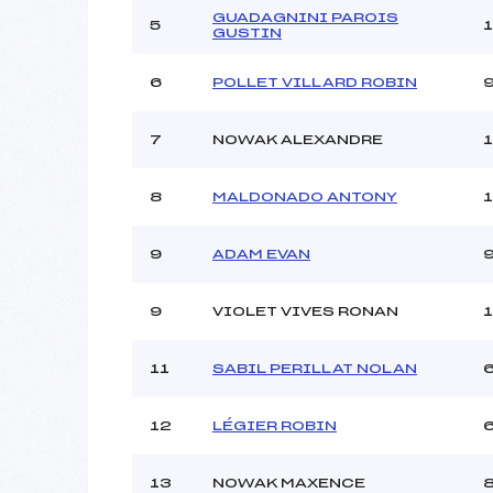
Ouvreurs C :
GUADAGNINI PAROIS
5
Ouvreurs D :
GUSTIN
Ouvreurs E :
Météo :
6
POLLET VILLARD ROBIN
Neige :
7
NOWAK ALEXANDRE
Pénalité appliquée :
8
MALDONADO ANTONY
Catégorie :
9
ADAM EVAN
9
VIOLET VIVES RONAN
11
SABIL PERILLAT NOLAN
12
LÉGIER ROBIN
13
NOWAK MAXENCE