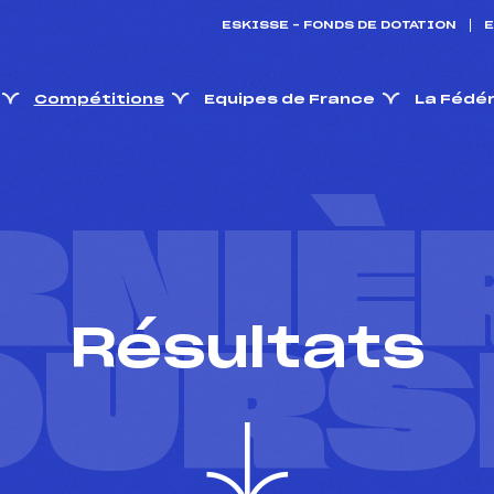
ESKISSE – FONDS DE DOTATION
E
Compétitions
Equipes de France
La Fédé
RNIÈ
Résultats
OURS