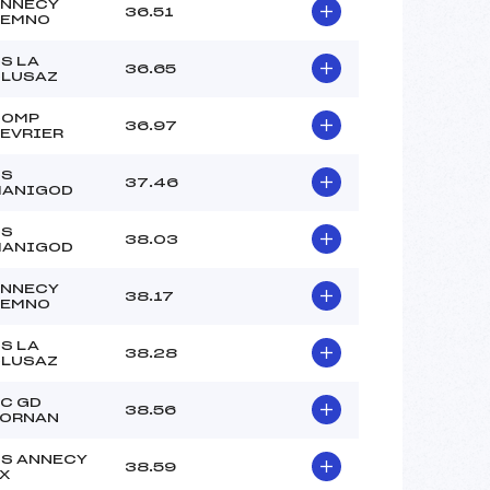
NNECY
36.51
SEMNO
S LA
36.65
LUSAZ
COMP
36.97
EVRIER
CS
37.46
MANIGOD
CS
38.03
MANIGOD
NNECY
38.17
SEMNO
S LA
38.28
LUSAZ
C GD
38.56
ORNAN
S ANNECY
38.59
X