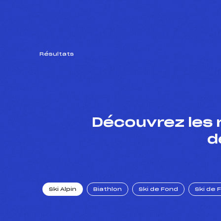
Résultats
Découvrez les 
d
Ski Alpin
Biathlon
Ski de Fond
Ski de 