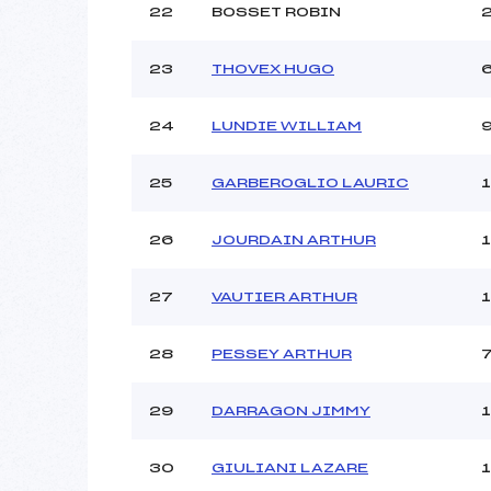
22
BOSSET ROBIN
23
THOVEX HUGO
24
LUNDIE WILLIAM
25
GARBEROGLIO LAURIC
1
26
JOURDAIN ARTHUR
27
VAUTIER ARTHUR
28
PESSEY ARTHUR
29
DARRAGON JIMMY
30
GIULIANI LAZARE
1