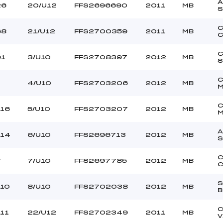
A
26
20/U12
FFS2696690
2011
MB
C
68
21/U12
FFS2700359
2011
MB
C
91
3/U10
FFS2708397
2012
MB
S
4/U10
FFS2703206
2012
MB
116
5/U10
FFS2703207
2012
MB
A
114
6/U10
FFS2696713
2012
MB
C
7
7/U10
FFS2697785
2012
MB
C
S
110
8/U10
FFS2702038
2012
MB
B
C
11
22/U12
FFS2702349
2011
MB
V