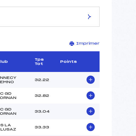
ES DE LA PISTE
Imprimer
GRAND CRET
1590
1490
Tps
lub
Points
Tot
100
3584/11/18
NNECY
32.22
SEMNO
C GD
32.82
ORNAN
–
–
C GD
33.04
ORNAN
–
–
S LA
33.33
LUSAZ
–