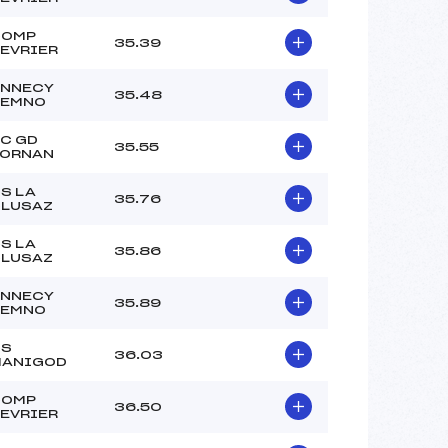
COMP
35.39
EVRIER
NNECY
35.48
SEMNO
C GD
35.55
ORNAN
S LA
35.76
LUSAZ
S LA
35.86
LUSAZ
NNECY
35.89
SEMNO
CS
36.03
MANIGOD
COMP
36.50
EVRIER