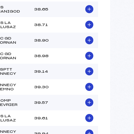
CS
38.65
MANIGOD
S LA
38.71
LUSAZ
C GD
38.90
ORNAN
C GD
38.98
ORNAN
SPTT
39.14
NNECY
NNECY
39.30
SEMNO
COMP
39.57
EVRIER
S LA
39.61
LUSAZ
NNECY
39.94