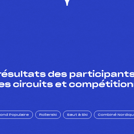
résultats des participants
es circuits et compétition
Fond Populaire
Rollerski
Saut à Ski
Combiné Nordiq