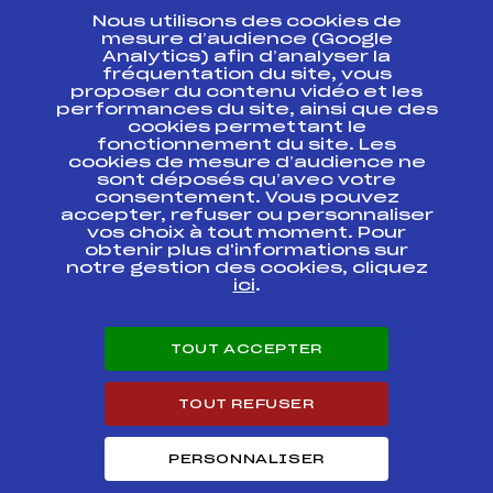
Nous utilisons des cookies de
ESPACE PRESSE
mesure d’audience (Google
Analytics) afin d’analyser la
fréquentation du site, vous
Ressources
proposer du contenu vidéo et les
performances du site, ainsi que des
Pass’Neige
cookies permettant le
Projet sportif fédéral
fonctionnement du site. Les
cookies de mesure d’audience ne
Projet de performance fédéral
sont déposés qu’avec votre
Antidopage
consentement. Vous pouvez
Pôle Développement, Formation, Suivi
accepter, refuser ou personnaliser
Scientifique
vos choix à tout moment. Pour
Listes ministérielles
obtenir plus d'informations sur
notre gestion des cookies, cliquez
Pôle vie de l’athlète
ici
.
Enseignement professionnel
Informatique et chronométrage
Circuits
TOUT ACCEPTER
Carrières
Développement des habiletés mentales
TOUT REFUSER
PERSONNALISER
© 2026 Fédération Française de Ski
Mentions légales
Politique de