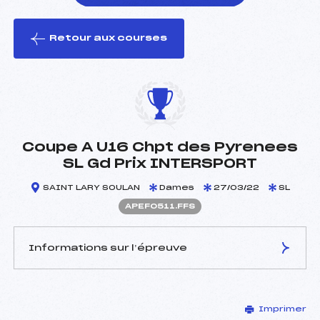
Retour aux courses
foi(s) le ski
Coupe A U16 Chpt des Pyrenees
SL Gd Prix INTERSPORT
SAINT LARY SOULAN
Dames
27/03/22
SL
APEF0511.FFS
Informations sur l’épreuve
JURY DE COMPÉTITION
Imprimer
Délégué Technique :
BERTRANUC MICHEL (PE)