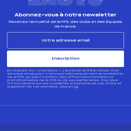
Abonnez-vous à notre newsletter
Recevez l’actualité de la FFS, des clubs et des Équipes
de France.
Inscription
En cliquant sur « inscription », j’autorise la FFS à utiliser mon
adresse email pour m’envoyer périodiquement la newsletter
de la FFS, qui peut contenir des offres commerciales et
promotionnelles de la FFS ou de ses partenaires. Pour plus
d’informations sur les modalités d’exercice de vos droits et
la gestion de vos données, cliquez
ici
CONTACT