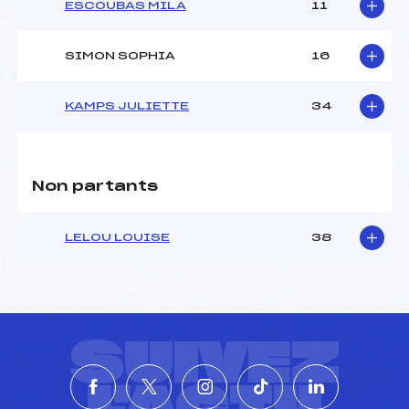
ESCOUBAS MILA
11
SIMON SOPHIA
16
KAMPS JULIETTE
34
Non partants
LELOU LOUISE
38
SUIVEZ
L'ACTU