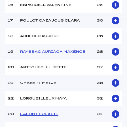
16
ESPARCEIL VALENTINE
25
Pénalité appliquée :
104.6500
Catégorie :
U16
17
POULOT CAZAJOUS CLARA
30
18
ABREDER AURORE
26
19
RAYSSAC AURIACH MAXENCE
28
20
ARTIGUES JULIETTE
37
21
CHABERT MEIJE
36
22
LORGUEILLEUX MAYA
32
23
LAFONT EULALIE
31