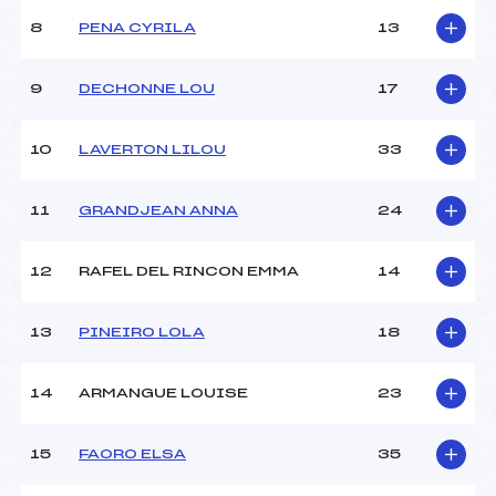
Ouvreurs B :
FREYTET (PE)
8
PENA CYRILA
13
Ouvreurs C :
–
Ouvreurs D :
–
Ouvreurs E :
–
9
DECHONNE LOU
17
Météo :
–
Neige :
–
10
LAVERTON LILOU
33
MANCHE 2
11
GRANDJEAN ANNA
24
Nombre de portes :
–
Heure de départ :
–
12
RAFEL DEL RINCON EMMA
14
Traceur :
–
Ouvreurs A :
CARLE (PE)
13
PINEIRO LOLA
18
Ouvreurs B :
FREYTET (PE)
Ouvreurs C :
–
Ouvreurs D :
–
14
ARMANGUE LOUISE
23
Ouvreurs E :
–
Température départ :
–
15
FAORO ELSA
35
Température arrivée :
–