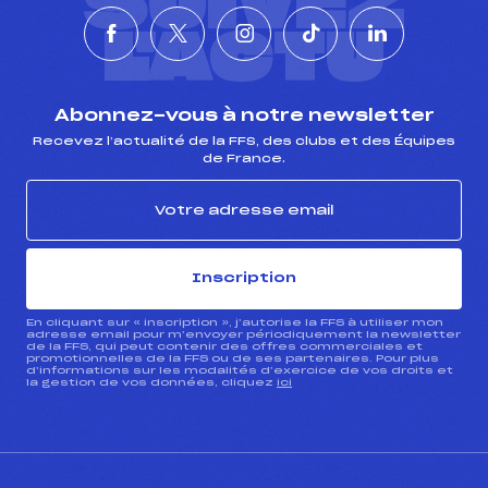
SUIVEZ
L'ACTU
Abonnez-vous à notre newsletter
Recevez l’actualité de la FFS, des clubs et des Équipes
de France.
Inscription
En cliquant sur « inscription », j’autorise la FFS à utiliser mon
adresse email pour m’envoyer périodiquement la newsletter
de la FFS, qui peut contenir des offres commerciales et
promotionnelles de la FFS ou de ses partenaires. Pour plus
d’informations sur les modalités d’exercice de vos droits et
la gestion de vos données, cliquez
ici