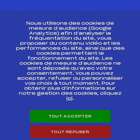
CONTACT
Nous utilisons des cookies de
ESPACE PRESSE
mesure d’audience (Google
Analytics) afin d’analyser la
fréquentation du site, vous
Ressources
proposer du contenu vidéo et les
performances du site, ainsi que des
Pass’Neige
cookies permettant le
Projet sportif fédéral
fonctionnement du site. Les
cookies de mesure d’audience ne
Projet de performance fédéral
sont déposés qu’avec votre
Antidopage
consentement. Vous pouvez
Pôle Développement, Formation, Suivi
accepter, refuser ou personnaliser
Scientifique
vos choix à tout moment. Pour
Listes ministérielles
obtenir plus d'informations sur
notre gestion des cookies, cliquez
Pôle vie de l’athlète
ici
.
Enseignement professionnel
Informatique et chronométrage
Circuits
TOUT ACCEPTER
Carrières
Développement des habiletés mentales
TOUT REFUSER