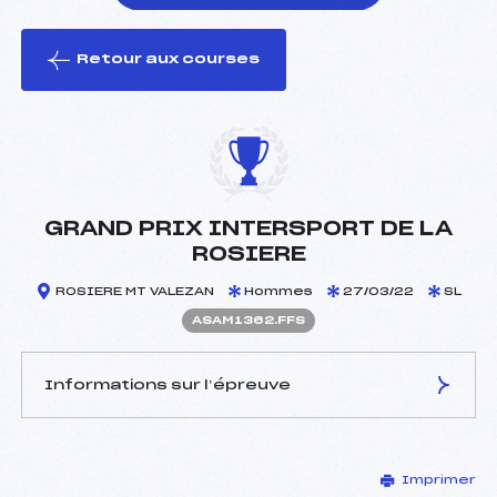
Retour aux courses
foi(s) le ski
GRAND PRIX INTERSPORT DE LA
ROSIERE
ROSIERE MT VALEZAN
Hommes
27/03/22
SL
ASAM1362.FFS
Informations sur l’épreuve
JURY DE COMPÉTITION
Imprimer
Délégué Technique :
MAITRE RAYMOND (SA)