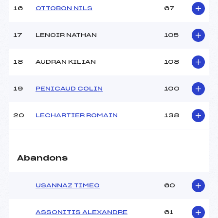
16
OTTOBON NILS
67
Pénalité appliquée :
121.4400
Catégorie :
U18->Mas
17
LENOIR NATHAN
105
18
AUDRAN KILIAN
108
19
PENICAUD COLIN
100
20
LECHARTIER ROMAIN
138
Abandons
USANNAZ TIMEO
60
ASSONITIS ALEXANDRE
61