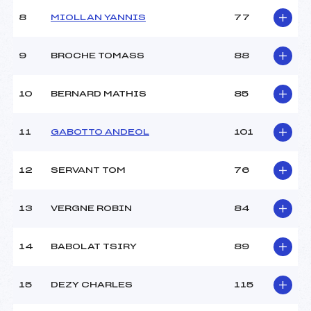
Ouvreurs B :
MANDRILLON (SA)
8
MIOLLAN YANNIS
77
Ouvreurs C :
–
Ouvreurs D :
–
Ouvreurs E :
–
9
BROCHE TOMASS
88
Météo :
–
Neige :
–
10
BERNARD MATHIS
85
MANCHE 2
11
GABOTTO ANDEOL
101
Nombre de portes :
52
Heure de départ :
12H30
12
SERVANT TOM
76
Traceur :
POCCARD CHAPUIS (SA)
Ouvreurs A :
MAITRE (SA)
13
VERGNE ROBIN
84
Ouvreurs B :
–
Ouvreurs C :
–
Ouvreurs D :
–
14
BABOLAT TSIRY
89
Ouvreurs E :
–
Température départ :
–
15
DEZY CHARLES
115
Température arrivée :
–